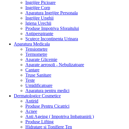
Ingrijire Picioare
Ingrijire Corp
Aparatura Ingrijire Personala
Ingrijire Unghii
Igiena Urechii
Produse Impotriva Sforaitului
Antiperspirante
Scutece Incontinenta Urinara
Aparatura Medicala
Tensiometre
Termometre
Aparate Glicemie
Aparate aerosoli - Nebulizatoare
Cantare
Truse Sanitare
Teste
Umidificatoare
Aparatura pentru medici
Dermatologice Cosmetice
Antirid
Produse Pentru Cicatrici
Acnee
Anti Ageing ( Impotriva Imbatranirii )
Produse Lifting
Hidratare si Tonifiere Ten