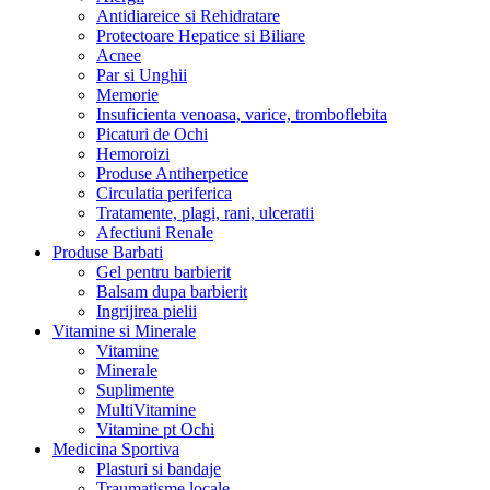
Antidiareice si Rehidratare
Protectoare Hepatice si Biliare
Acnee
Par si Unghii
Memorie
Insuficienta venoasa, varice, tromboflebita
Picaturi de Ochi
Hemoroizi
Produse Antiherpetice
Circulatia periferica
Tratamente, plagi, rani, ulceratii
Afectiuni Renale
Produse Barbati
Gel pentru barbierit
Balsam dupa barbierit
Ingrijirea pielii
Vitamine si Minerale
Vitamine
Minerale
Suplimente
MultiVitamine
Vitamine pt Ochi
Medicina Sportiva
Plasturi si bandaje
Traumatisme locale