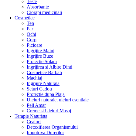
Teste
Absorbante
Ciorapi medicinali
Cosmetice
Ten
Par
Ochi
Corp
Picioare
Ingrijire Maini
Ingrijire Buze
Protectie Solara
Ingrijirea si Albire Dinti
Cosmetice Barbati
Machiaj
Ingrijire Naturala
Seturi Cadou
Protectie dupa Plaja
Uleiuri naturale, uleiuri esentiale
Pell Amar
Creme si Uleiuri Masaj
Terapie Naturista
Ceaiuri
Detoxifierea Organismului
Impotriva Durerilor