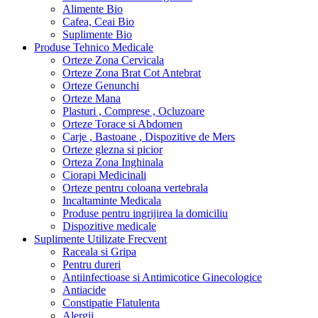
Alimente Bio
Cafea, Ceai Bio
Suplimente Bio
Produse Tehnico Medicale
Orteze Zona Cervicala
Orteze Zona Brat Cot Antebrat
Orteze Genunchi
Orteze Mana
Plasturi , Comprese , Ocluzoare
Orteze Torace si Abdomen
Carje , Bastoane , Dispozitive de Mers
Orteze glezna si picior
Orteza Zona Inghinala
Ciorapi Medicinali
Orteze pentru coloana vertebrala
Incaltaminte Medicala
Produse pentru ingrijirea la domiciliu
Dispozitive medicale
Suplimente Utilizate Frecvent
Raceala si Gripa
Pentru dureri
Antiinfectioase si Antimicotice Ginecologice
Antiacide
Constipatie Flatulenta
Alergii