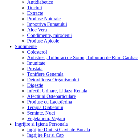
Antidiabetice
Tincturi
Extracte
Produse Naturale
Impotriva Fumatului
Aloe Vera
Condimente, mirodenii
Produse Apicole
Suplimente
Colesterol
Antistres , Tulburari de Somn, Tulburari de Ritm Cardiac
Imunitate
Prostata
Tonifiere Generala
Detoxifierea Organismului
Digestie
Infectii Urinare, Litiaza Renala
Afectiuni Osteoarticulare
Produse cu Lactoferina
Terapia Diabetului
Seminte, Nuci
Vegetarieni, Vegani
Ingrijire si Igiena Personala
Ingrijire Dinti si Cavitate Bucala
Ingrijire Par si Cap