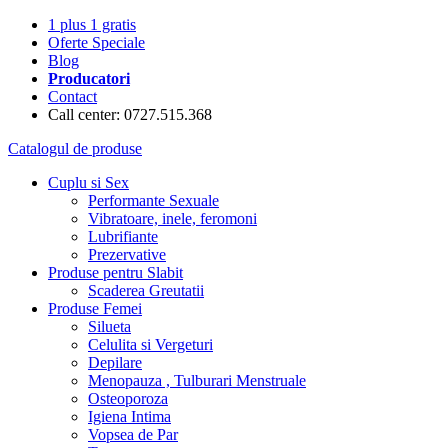
1 plus 1 gratis
Oferte Speciale
Blog
Producatori
Contact
Call center: 0727.515.368
Catalogul de produse
Cuplu si Sex
Performante Sexuale
Vibratoare, inele, feromoni
Lubrifiante
Prezervative
Produse pentru Slabit
Scaderea Greutatii
Produse Femei
Silueta
Celulita si Vergeturi
Depilare
Menopauza , Tulburari Menstruale
Osteoporoza
Igiena Intima
Vopsea de Par