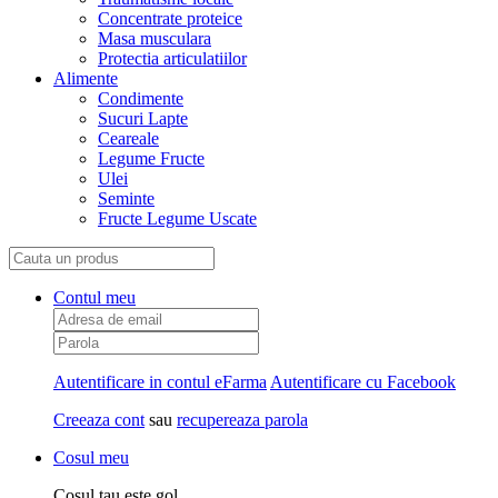
Concentrate proteice
Masa musculara
Protectia articulatiilor
Alimente
Condimente
Sucuri Lapte
Ceareale
Legume Fructe
Ulei
Seminte
Fructe Legume Uscate
Contul meu
Autentificare in contul eFarma
Autentificare cu Facebook
Creeaza cont
sau
recupereaza parola
Cosul meu
Cosul tau este gol