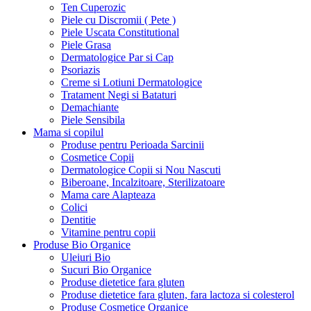
Ten Cuperozic
Piele cu Discromii ( Pete )
Piele Uscata Constitutional
Piele Grasa
Dermatologice Par si Cap
Psoriazis
Creme si Lotiuni Dermatologice
Tratament Negi si Bataturi
Demachiante
Piele Sensibila
Mama si copilul
Produse pentru Perioada Sarcinii
Cosmetice Copii
Dermatologice Copii si Nou Nascuti
Biberoane, Incalzitoare, Sterilizatoare
Mama care Alapteaza
Colici
Dentitie
Vitamine pentru copii
Produse Bio Organice
Uleiuri Bio
Sucuri Bio Organice
Produse dietetice fara gluten
Produse dietetice fara gluten, fara lactoza si colesterol
Produse Cosmetice Organice