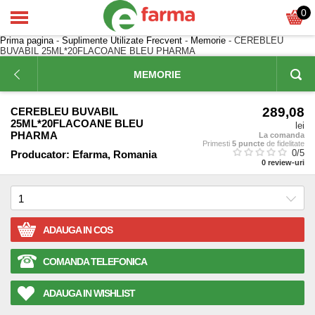
0
Prima pagina
-
Suplimente Utilizate Frecvent
-
Memorie
- CEREBLEU
BUVABIL 25ML*20FLACOANE BLEU PHARMA
MEMORIE
289,08
CEREBLEU BUVABIL
25ML*20FLACOANE BLEU
lei
PHARMA
La comanda
Primesti
5 puncte
de fidelitate
0
/5
Producator:
Efarma, Romania
0
review-uri
ADAUGA IN COS
COMANDA TELEFONICA
ADAUGA IN WISHLIST