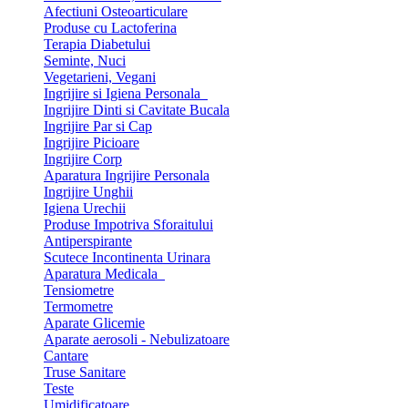
Afectiuni Osteoarticulare
Produse cu Lactoferina
Terapia Diabetului
Seminte, Nuci
Vegetarieni, Vegani
Ingrijire si Igiena Personala
Ingrijire Dinti si Cavitate Bucala
Ingrijire Par si Cap
Ingrijire Picioare
Ingrijire Corp
Aparatura Ingrijire Personala
Ingrijire Unghii
Igiena Urechii
Produse Impotriva Sforaitului
Antiperspirante
Scutece Incontinenta Urinara
Aparatura Medicala
Tensiometre
Termometre
Aparate Glicemie
Aparate aerosoli - Nebulizatoare
Cantare
Truse Sanitare
Teste
Umidificatoare