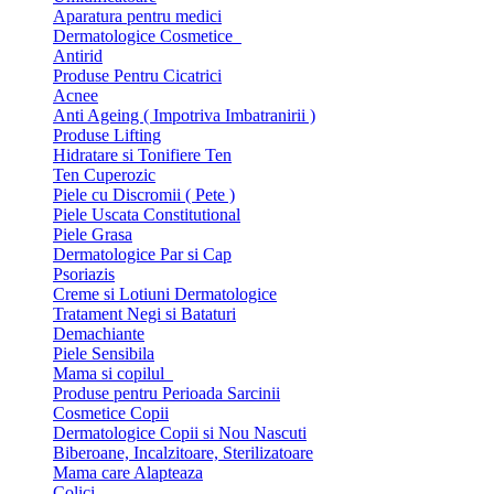
Aparatura pentru medici
Dermatologice Cosmetice
Antirid
Produse Pentru Cicatrici
Acnee
Anti Ageing ( Impotriva Imbatranirii )
Produse Lifting
Hidratare si Tonifiere Ten
Ten Cuperozic
Piele cu Discromii ( Pete )
Piele Uscata Constitutional
Piele Grasa
Dermatologice Par si Cap
Psoriazis
Creme si Lotiuni Dermatologice
Tratament Negi si Bataturi
Demachiante
Piele Sensibila
Mama si copilul
Produse pentru Perioada Sarcinii
Cosmetice Copii
Dermatologice Copii si Nou Nascuti
Biberoane, Incalzitoare, Sterilizatoare
Mama care Alapteaza
Colici