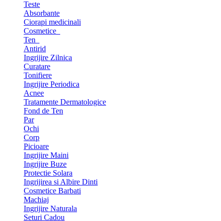
Teste
Absorbante
Ciorapi medicinali
Cosmetice
Ten
Antirid
Ingrijire Zilnica
Curatare
Tonifiere
Ingrijire Periodica
Acnee
Tratamente Dermatologice
Fond de Ten
Par
Ochi
Corp
Picioare
Ingrijire Maini
Ingrijire Buze
Protectie Solara
Ingrijirea si Albire Dinti
Cosmetice Barbati
Machiaj
Ingrijire Naturala
Seturi Cadou