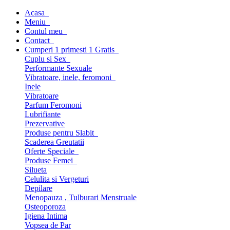
Acasa
Meniu
Contul meu
Contact
Cumperi 1 primesti 1 Gratis
Cuplu si Sex
Performante Sexuale
Vibratoare, inele, feromoni
Inele
Vibratoare
Parfum Feromoni
Lubrifiante
Prezervative
Produse pentru Slabit
Scaderea Greutatii
Oferte Speciale
Produse Femei
Silueta
Celulita si Vergeturi
Depilare
Menopauza , Tulburari Menstruale
Osteoporoza
Igiena Intima
Vopsea de Par