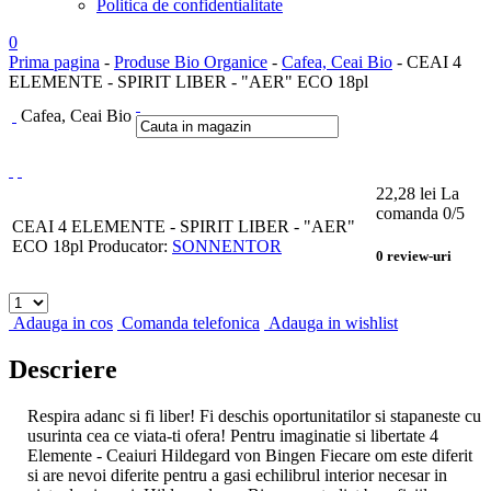
Politica de confidentialitate
0
Prima pagina
-
Produse Bio Organice
-
Cafea, Ceai Bio
- CEAI 4
ELEMENTE - SPIRIT LIBER - "AER" ECO 18pl
Cafea, Ceai Bio
22,28
lei
La
comanda
0
/5
CEAI 4 ELEMENTE - SPIRIT LIBER - "AER"
ECO 18pl
Producator:
SONNENTOR
0
review-uri
Adauga in cos
Comanda telefonica
Adauga in wishlist
Descriere
Respira adanc si fi liber! Fi deschis oportunitatilor si stapaneste cu
usurinta cea ce viata-ti ofera! Pentru imaginatie si libertate 4
Elemente - Ceaiuri Hildegard von Bingen Fiecare om este diferit
si are nevoi diferite pentru a gasi echilibrul interior necesar in