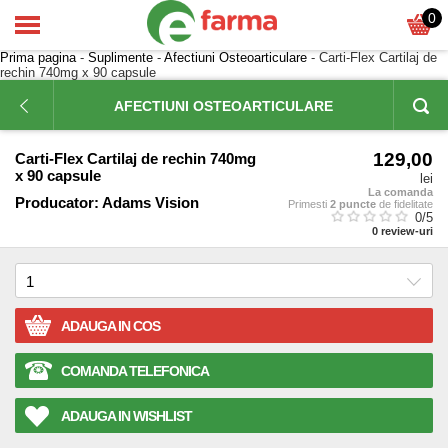
0
Prima pagina
-
Suplimente
-
Afectiuni Osteoarticulare
- Carti-Flex Cartilaj de
rechin 740mg x 90 capsule
AFECTIUNI OSTEOARTICULARE
129,00
Carti-Flex Cartilaj de rechin 740mg
x 90 capsule
lei
La comanda
Producator:
Adams Vision
Primesti
2 puncte
de fidelitate
0
/5
0
review-uri
ADAUGA IN COS
COMANDA TELEFONICA
ADAUGA IN WISHLIST