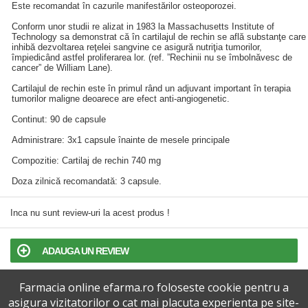
Este recomandat în cazurile manifestărilor osteoporozei.
Conform unor studii re alizat in 1983 la Massachusetts Institute of
Technology sa demonstrat că în cartilajul de rechin se află substanţe care
inhibă dezvoltarea reţelei sangvine ce asigură nutriţia tumorilor,
împiedicând astfel proliferarea lor. (ref. ”Rechinii nu se îmbolnăvesc de
cancer” de William Lane).
Cartilajul de rechin este în primul rând un adjuvant important în terapia
tumorilor maligne deoarece are efect anti-angiogenetic.
Continut: 90 de capsule
Administrare: 3x1 capsule înainte de mesele principale
Compozitie: Cartilaj de rechin 740 mg
Doza zilnică recomandată: 3 capsule.
Inca nu sunt review-uri la acest produs !
ADAUGA UN REVIEW
Farmacia online efarma.ro foloseste cookie pentru a
TERMENI SI CONDITII
asigura vizitatorilor o cat mai placuta experienta pe site-