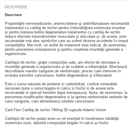
DESCRIERE
Descriere
Proprietăţile remineralizante, antimicrobiene şi antiinflamatoare recomandă
tratamentul cu cartilaj de rechin pentru îmbunătăţirea sistemului imunitar
şi pentru tratarea bolilor degenerative.tratamentul cu cartilaj de rechin
reduce efectele traumatismelor musculare şi articulare şi, de aceea, este
recomandat mai ales sportivilor care au suferit diverse accidente în timpul
competiţiilor. Mai mult, un astfel de tratament este indicat, de asemenea,
pentru prevenirea osteoporozei şi pentru creşterea imunităţii generale a
organismului.
Cartilajul de rechin, graţie compoziţiei sale, are efecte de stimulare a
imunităţii generale a organismului şi de scădere a inflamaţiilor. Blochează
dezvoltarea vaselor sanguine de neoformaţie, proces care intervine în
evoluţia tumorilor canceroase, bolilor degenerative şi inflamatorii.
Este o sursa naturala de proteine si carbohidrati, contine mineralele
necesare (este o sursa bogata in calciu si fosfor si de aceea este
recomandat in special femeilor dupa menopauza). Ajuta, de asemenea, la
prevenirea modificarilor degenerative si la oprirea neoformatiei nedorite de
vase sanguine, care alimenteaza celulele canceroase.
Carti-Flex Cartilaj de rechin 740mg 30 capsule Adams Vision
Cartilajul de rechin poate avea un rol esenţial în menţinerea sănătăţii
sistemului osos, datorită compoziţiei bogate în calciu şi fosfor.