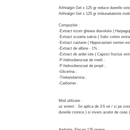
Arthralgin Gel x 125 gr reduce durerile osteo
Arthralgin Gel x 125 gr imbunatateste mobili
Compozitie :
-Extract rizom gheara diavolului ( Harpago
-Extract scoarta salcie ( Salix cortex extra
-Extract castane ( Hippocastani semen extr
-Extract de albine - 1% ;
-Extract de ardei iute ( Capsici fructus extr
-P-hidroxibenzoat de metil ;
-P-hidroxibenzoat de propil ;
-Glicerina ;
-Trietanolamina ;
-Carbomer .
Mod utilizare :
uz extern : Se aplica de 3-5 ori / zi pe zo
durerile cronice ) si invers acelor de ceas (
Ambalaj :Flacon 125 grame