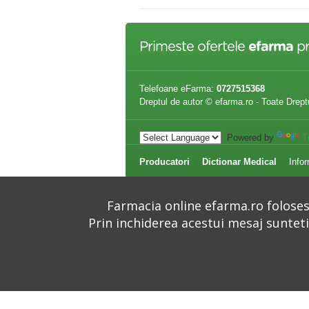
Primeste ofertele
efarma
pr
Telefoane eFarma:
0727515368
Dreptul de autor © efarma.ro - Toate Drept
Powered by
T
Producatori
Dictionar Medical
Infor
Farmacia online efarma.ro folosest
Prin inchiderea acestui mesaj suntet