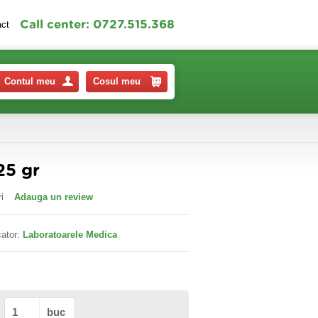
Call center: 0727.515.368
act
Contul meu
Cosul meu
25 gr
i
Adauga un review
ator:
Laboratoarele Medica
buc