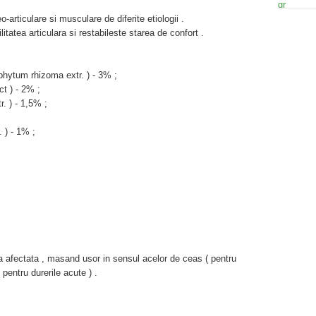
-articulare si musculare de diferite etiologii .
tatea articulara si restabileste starea de confort .
phytum rhizoma extr. ) - 3% ;
ct ) - 2% ;
. ) - 1,5% ;
. ) - 1% ;
na afectata , masand usor in sensul acelor de ceas ( pentru
 pentru durerile acute ) .