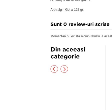
Arthralgin Gel x 125 gr.
Sunt 0 review-uri scrise
Momentan nu exista niciun review la acest
Din aceeasi
categorie
nefactor 60 CPS
Gel Rumatis rapid 50 ml
0,50 lei
22,50 lei