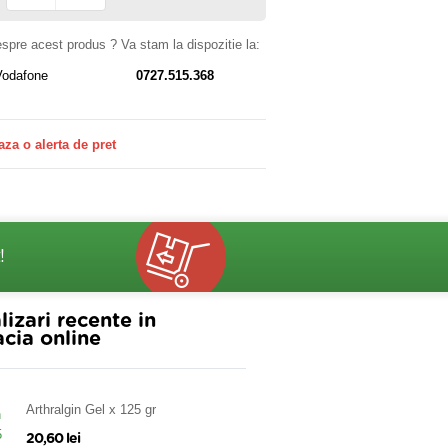
despre acest produs ? Va stam la dispozitie la:
Vodafone
0727.515.368
aza o alerta de pret
!
lizari recente in
cia online
Arthralgin Gel x 125 gr
20,60 lei