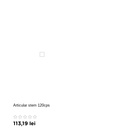
Articular stem 120cps
Artrocalm gel 100ml
113,19 lei
21,42 lei