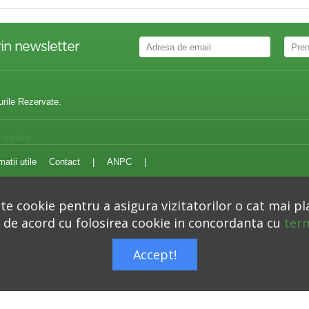
in newsletter
urile Rezervate.
ranslate
matii utile
Contact
|
ANPC
|
e cookie pentru a asigura vizitatorilor o cat mai pl
i de acord cu folosirea cookie in concordanta cu
term
Autoritatea Nationala pentru Protectia Consumatorilor –
anpc.ro
Accept!