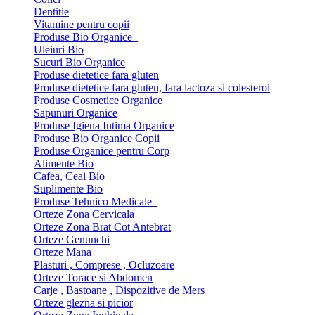
Dentitie
Vitamine pentru copii
Produse Bio Organice
Uleiuri Bio
Sucuri Bio Organice
Produse dietetice fara gluten
Produse dietetice fara gluten, fara lactoza si colesterol
Produse Cosmetice Organice
Sapunuri Organice
Produse Igiena Intima Organice
Produse Bio Organice Copii
Produse Organice pentru Corp
Alimente Bio
Cafea, Ceai Bio
Suplimente Bio
Produse Tehnico Medicale
Orteze Zona Cervicala
Orteze Zona Brat Cot Antebrat
Orteze Genunchi
Orteze Mana
Plasturi , Comprese , Ocluzoare
Orteze Torace si Abdomen
Carje , Bastoane , Dispozitive de Mers
Orteze glezna si picior