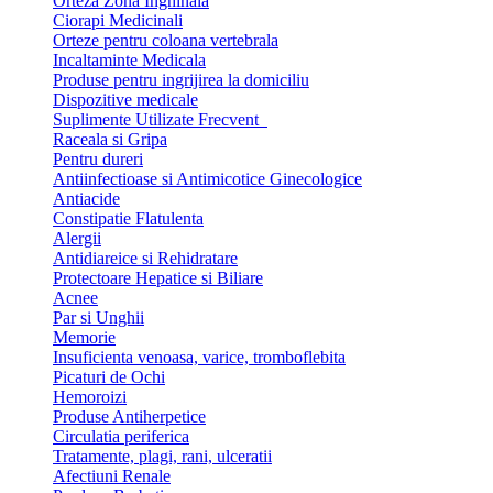
Orteza Zona Inghinala
Ciorapi Medicinali
Orteze pentru coloana vertebrala
Incaltaminte Medicala
Produse pentru ingrijirea la domiciliu
Dispozitive medicale
Suplimente Utilizate Frecvent
Raceala si Gripa
Pentru dureri
Antiinfectioase si Antimicotice Ginecologice
Antiacide
Constipatie Flatulenta
Alergii
Antidiareice si Rehidratare
Protectoare Hepatice si Biliare
Acnee
Par si Unghii
Memorie
Insuficienta venoasa, varice, tromboflebita
Picaturi de Ochi
Hemoroizi
Produse Antiherpetice
Circulatia periferica
Tratamente, plagi, rani, ulceratii
Afectiuni Renale