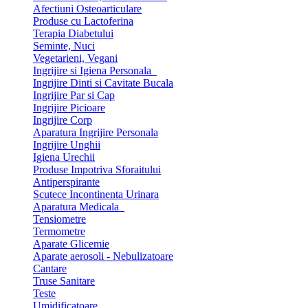
Afectiuni Osteoarticulare
Produse cu Lactoferina
Terapia Diabetului
Seminte, Nuci
Vegetarieni, Vegani
Ingrijire si Igiena Personala
Ingrijire Dinti si Cavitate Bucala
Ingrijire Par si Cap
Ingrijire Picioare
Ingrijire Corp
Aparatura Ingrijire Personala
Ingrijire Unghii
Igiena Urechii
Produse Impotriva Sforaitului
Antiperspirante
Scutece Incontinenta Urinara
Aparatura Medicala
Tensiometre
Termometre
Aparate Glicemie
Aparate aerosoli - Nebulizatoare
Cantare
Truse Sanitare
Teste
Umidificatoare