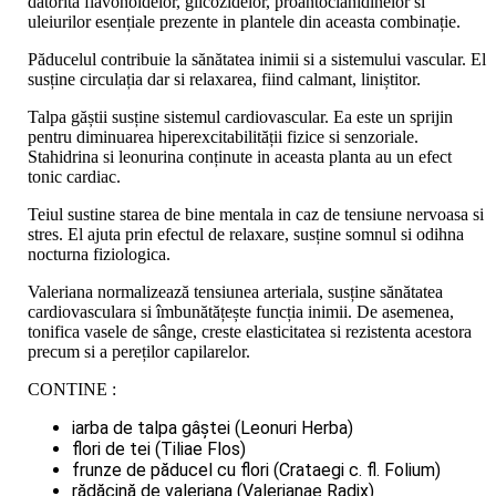
datorita flavonoidelor, glicozidelor, proantocianidinelor si
uleiurilor esențiale prezente in plantele din aceasta combinație.
Păducelul contribuie la sănătatea inimii si a sistemului vascular. El
susține circulația dar si relaxarea, fiind calmant, liniștitor.
Talpa găștii susține sistemul cardiovascular. Ea este un sprijin
pentru diminuarea hiperexcitabilității fizice si senzoriale.
Stahidrina si leonurina conținute in aceasta planta au un efect
tonic cardiac.
Teiul sustine starea de bine mentala in caz de tensiune nervoasa si
stres. El ajuta prin efectul de relaxare, susține somnul si odihna
nocturna fiziologica.
Valeriana normalizează tensiunea arteriala, susține sănătatea
cardiovasculara si îmbunătățește funcția inimii. De asemenea,
tonifica vasele de sânge, creste elasticitatea si rezistenta acestora
precum si a pereților capilarelor.
CONTINE :
iarba de talpa gâștei (Leonuri Herba)
flori de tei (Tiliae Flos)
frunze de păducel cu flori (Crataegi c. fl. Folium)
rădăcină de valeriana (Valerianae Radix)