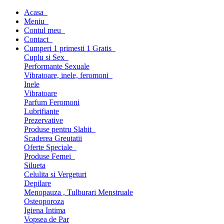
Acasa
Meniu
Contul meu
Contact
Cumperi 1 primesti 1 Gratis
Cuplu si Sex
Performante Sexuale
Vibratoare, inele, feromoni
Inele
Vibratoare
Parfum Feromoni
Lubrifiante
Prezervative
Produse pentru Slabit
Scaderea Greutatii
Oferte Speciale
Produse Femei
Silueta
Celulita si Vergeturi
Depilare
Menopauza , Tulburari Menstruale
Osteoporoza
Igiena Intima
Vopsea de Par