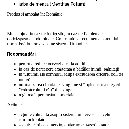
iarba de menta (Menthae Folium)
Produs și ambalat în: România
Menta ajuta in caz de indigestie, in caz de flatulenta si
colici/spasme abdominale. Contribuie la menținerea somnului
normal/odihnitor si susține sistemul imunitar.
Recomandări
:
pentru a reduce nervozitatea la adulți
in caz de percepere exagerata a bătăilor inimii, palpitații
in tulburări ale somnului (după excluderea oricărei boli de
inima)
normalizarea circulației sanguine și împiedicarea creșterii
”colesterolului rău” din sânge
reglarea hipertensiunii arteriale
Acțiune:
acțiune calmanta asupra sistemului nervos si a celui
cardiocirculator
sedativ cardiac si nervin, antiaritmic, vasodilatator