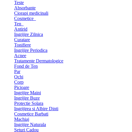
Teste
Absorbante
Ciorapi medicinali
Cosmetice
Ten
Antirid
Ingrijire Zilnica
Curatare
Tonifiere
Ingrijire Periodica
Acnee
Tratamente Dermatologice
Fond de Ten
Par
Ochi
Corp
Picioare
Ingrijire Maini
Ingrijire Buze
Protectie Solara
Ingrijirea si Albire Dinti
Cosmetice Barbati
Machiaj
Ingrijire Naturala
Seturi Cadou