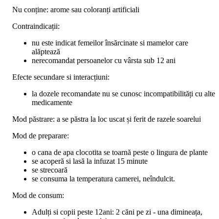
Nu conține: arome sau coloranți artificiali
Contraindicații:
nu este indicat femeilor însărcinate si mamelor care
alăptează
nerecomandat persoanelor cu vârsta sub 12 ani
Efecte secundare si interacțiuni:
la dozele recomandate nu se cunosc incompatibilități cu alte
medicamente
Mod păstrare: a se păstra la loc uscat și ferit de razele soarelui
Mod de preparare:
o cana de apa clocotita se toarnă peste o lingura de plante
se acoperă si lasă la infuzat 15 minute
se strecoară
se consuma la temperatura camerei, neîndulcit.
Mod de consum:
Adulți si copii peste 12ani: 2 căni pe zi - una dimineața,