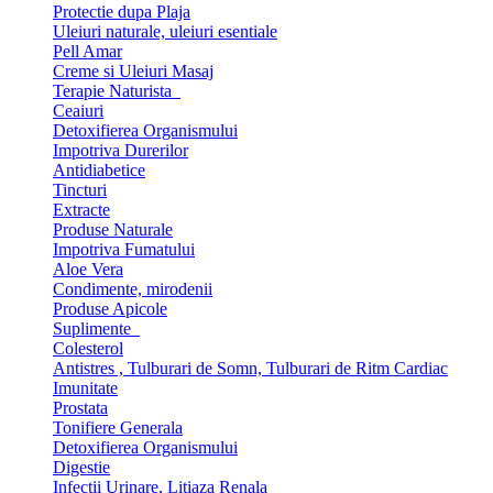
Protectie dupa Plaja
Uleiuri naturale, uleiuri esentiale
Pell Amar
Creme si Uleiuri Masaj
Terapie Naturista
Ceaiuri
Detoxifierea Organismului
Impotriva Durerilor
Antidiabetice
Tincturi
Extracte
Produse Naturale
Impotriva Fumatului
Aloe Vera
Condimente, mirodenii
Produse Apicole
Suplimente
Colesterol
Antistres , Tulburari de Somn, Tulburari de Ritm Cardiac
Imunitate
Prostata
Tonifiere Generala
Detoxifierea Organismului
Digestie
Infectii Urinare, Litiaza Renala