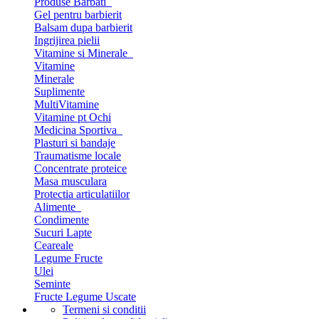
Produse Barbati
Gel pentru barbierit
Balsam dupa barbierit
Ingrijirea pielii
Vitamine si Minerale
Vitamine
Minerale
Suplimente
MultiVitamine
Vitamine pt Ochi
Medicina Sportiva
Plasturi si bandaje
Traumatisme locale
Concentrate proteice
Masa musculara
Protectia articulatiilor
Alimente
Condimente
Sucuri Lapte
Ceareale
Legume Fructe
Ulei
Seminte
Fructe Legume Uscate
Termeni si conditii