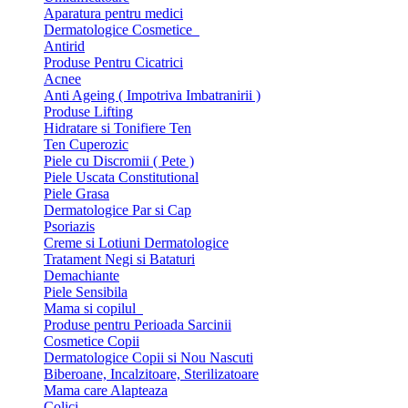
Aparatura pentru medici
Dermatologice Cosmetice
Antirid
Produse Pentru Cicatrici
Acnee
Anti Ageing ( Impotriva Imbatranirii )
Produse Lifting
Hidratare si Tonifiere Ten
Ten Cuperozic
Piele cu Discromii ( Pete )
Piele Uscata Constitutional
Piele Grasa
Dermatologice Par si Cap
Psoriazis
Creme si Lotiuni Dermatologice
Tratament Negi si Bataturi
Demachiante
Piele Sensibila
Mama si copilul
Produse pentru Perioada Sarcinii
Cosmetice Copii
Dermatologice Copii si Nou Nascuti
Biberoane, Incalzitoare, Sterilizatoare
Mama care Alapteaza
Colici