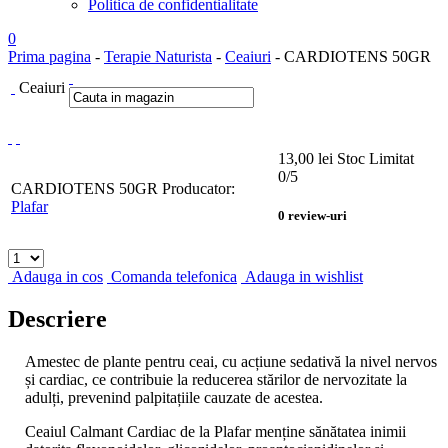
Politica de confidentialitate
0
Prima pagina
-
Terapie Naturista
-
Ceaiuri
- CARDIOTENS 50GR
Ceaiuri
13,00
lei
Stoc Limitat
0
/5
CARDIOTENS 50GR
Producator:
Plafar
0
review-uri
Adauga in cos
Comanda telefonica
Adauga in wishlist
Descriere
Amestec de plante pentru ceai, cu acțiune sedativă la nivel nervos
și cardiac, ce contribuie la reducerea stărilor de nervozitate la
adulți, prevenind palpitațiile cauzate de acestea.
Ceaiul Calmant Cardiac de la Plafar menține sănătatea inimii