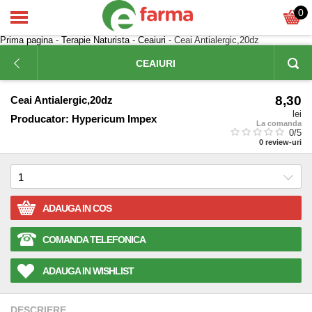
0
Prima pagina
-
Terapie Naturista
-
Ceaiuri
- Ceai Antialergic,20dz
CEAIURI
8,30
Ceai Antialergic,20dz
lei
Producator:
Hypericum Impex
La comanda
0
/5
0
review-uri
ADAUGA IN COS
COMANDA TELEFONICA
ADAUGA IN WISHLIST
DESCRIERE