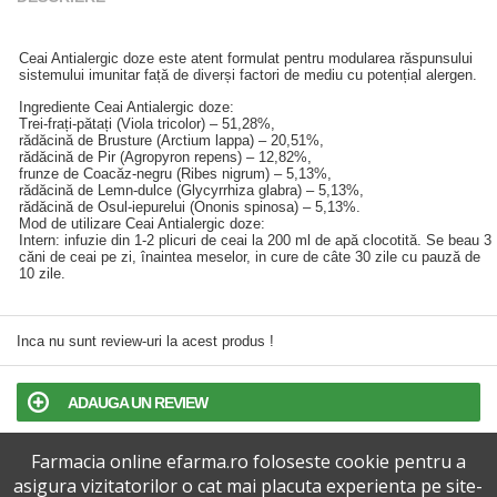
Ceai Antialergic doze este atent formulat pentru modularea răspunsului
sistemului imunitar față de diverși factori de mediu cu potențial alergen.
Ingrediente Ceai Antialergic doze:
Trei-frați-pătați (Viola tricolor) – 51,28%,
rădăcină de Brusture (Arctium lappa) – 20,51%,
rădăcină de Pir (Agropyron repens) – 12,82%,
frunze de Coacăz-negru (Ribes nigrum) – 5,13%,
rădăcină de Lemn-dulce (Glycyrrhiza glabra) – 5,13%,
rădăcină de Osul-iepurelui (Ononis spinosa) – 5,13%.
Mod de utilizare Ceai Antialergic doze:
Intern: infuzie din 1-2 plicuri de ceai la 200 ml de apă clocotită. Se beau 3
căni de ceai pe zi, înaintea meselor, in cure de câte 30 zile cu pauză de
10 zile.
Inca nu sunt review-uri la acest produs !
ADAUGA UN REVIEW
Farmacia online efarma.ro foloseste cookie pentru a
TERMENI SI CONDITII
asigura vizitatorilor o cat mai placuta experienta pe site-