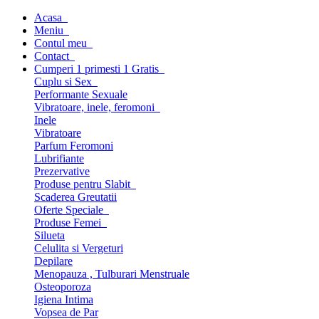
Acasa
Meniu
Contul meu
Contact
Cumperi 1 primesti 1 Gratis
Cuplu si Sex
Performante Sexuale
Vibratoare, inele, feromoni
Inele
Vibratoare
Parfum Feromoni
Lubrifiante
Prezervative
Produse pentru Slabit
Scaderea Greutatii
Oferte Speciale
Produse Femei
Silueta
Celulita si Vergeturi
Depilare
Menopauza , Tulburari Menstruale
Osteoporoza
Igiena Intima
Vopsea de Par