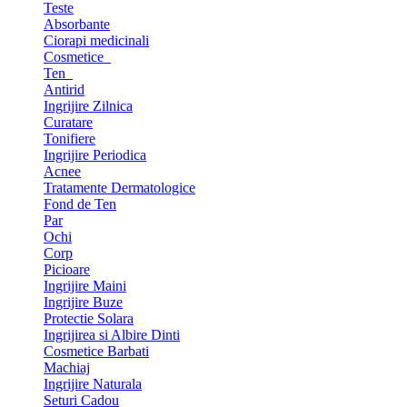
Teste
Absorbante
Ciorapi medicinali
Cosmetice
Ten
Antirid
Ingrijire Zilnica
Curatare
Tonifiere
Ingrijire Periodica
Acnee
Tratamente Dermatologice
Fond de Ten
Par
Ochi
Corp
Picioare
Ingrijire Maini
Ingrijire Buze
Protectie Solara
Ingrijirea si Albire Dinti
Cosmetice Barbati
Machiaj
Ingrijire Naturala
Seturi Cadou