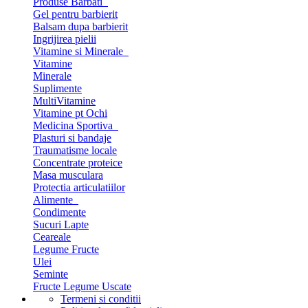
Produse Barbati
Gel pentru barbierit
Balsam dupa barbierit
Ingrijirea pielii
Vitamine si Minerale
Vitamine
Minerale
Suplimente
MultiVitamine
Vitamine pt Ochi
Medicina Sportiva
Plasturi si bandaje
Traumatisme locale
Concentrate proteice
Masa musculara
Protectia articulatiilor
Alimente
Condimente
Sucuri Lapte
Ceareale
Legume Fructe
Ulei
Seminte
Fructe Legume Uscate
Termeni si conditii