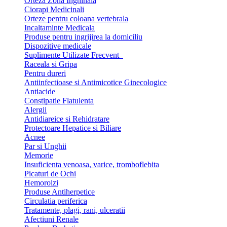
Orteza Zona Inghinala
Ciorapi Medicinali
Orteze pentru coloana vertebrala
Incaltaminte Medicala
Produse pentru ingrijirea la domiciliu
Dispozitive medicale
Suplimente Utilizate Frecvent
Raceala si Gripa
Pentru dureri
Antiinfectioase si Antimicotice Ginecologice
Antiacide
Constipatie Flatulenta
Alergii
Antidiareice si Rehidratare
Protectoare Hepatice si Biliare
Acnee
Par si Unghii
Memorie
Insuficienta venoasa, varice, tromboflebita
Picaturi de Ochi
Hemoroizi
Produse Antiherpetice
Circulatia periferica
Tratamente, plagi, rani, ulceratii
Afectiuni Renale