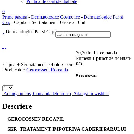
Politica de confidentialitate
0
Prima pagina
-
Dermatologice Cosmetice
-
Dermatologice Par si
Cap
- Capilar+ Ser tratament 10fiole x 10ml
Dermatologice Par si Cap
70,70
lei
La comanda
Primesti
1 punct
de fidelitate
0
/5
Capilar+ Ser tratament 10fiole x 10ml
Producator:
Gerocossen, Romania
0
review-uri
Adauga in cos
Comanda telefonica
Adauga in wishlist
Descriere
GEROCOSSEN RECAPIL
SER -TRATAMENT IMPOTRIVA CADERII PARULUI