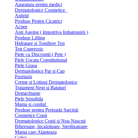
Aparatura pentru medici
Dermatologice Cosmetice
Antirid
Produse Pentru Cicatrici
Acnee
Anti Ageing ( Impotriva Imbatranirii )
Produse Lifting
Hidratare si Tonifiere Ten
Ten Cuperozic
Piele cu Discromii ( Pete )
Piele Uscata Constitutional
Piele Grasa
Dermatologice Par si Cap
Psoriazis
Creme si Lotiuni Dermatologice
Tratament Negi si Bataturi
Demachiante
Piele Sensibila
Mama si copilul
Produse pentru Perioada Sarcinii
Cosmetice Copii
Dermatologice Copii si Nou Nascuti
Biberoane, Incalzitoare, Sterilizatoare
Mama care Alapteaza
Colici