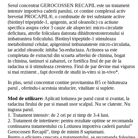
Serul concentrat GEROCOSSEN RECAPIL este un tratament
intensiv impotriva caderii parului, ce contine complexul activ
brevetat PROCAPIL®, o combinatie de trei substante active
(biotinyl tripeptide-1, apigenin, acid oleanolic) cu actiune
specifica asupra celor 3 cauze ale alopeciei: micro-circulatie
deficitara, atrofie foliculara datorata dihidrotestosteronului si
imbatranirea foliculului. Biotinyl tripeptide-1 stimuleaza
metabolismul celular, apigeninul imbunatateste micro-circulatia,
iar acidul oleanolic inhiba 5α-reductaza. Actiunea sa este
completata de extractul din scoarta arbrelui de chinina, bogat
in chinina, taninuri si zaharuri, ce fortifica firul de par de la
radacina si ii stimuleaza cresterea. Firul de par devine mai viguros
si mai rezistent , fapt dovedit de studii in-vitro si in-vivo*.
In plus, serul concentrat contine provitamina B5 ce hidrateaza
parul , oferindu-i acestuia stralucire, vitalitate si suplete.
Mod de utilizare:
Aplicati lotiunea pe parul curat si zvantat, la
radacina firului de par si masati usor scalpul. Nu se clateste. Nu
ingrasa parul.
1. Tratament intensiv: de 2 ori pe zi timp de 3-4 luni.
2. Tratament de intretinere: pentru rezultate optime se recomanda
continuarea tratamentului cu Lotiunea impotriva caderii parului”
Gerocossen Recapil”, timp de minim 8 saptamani.
Pentru o eficienta crescuta a tratamentului, se recomanda folosirea