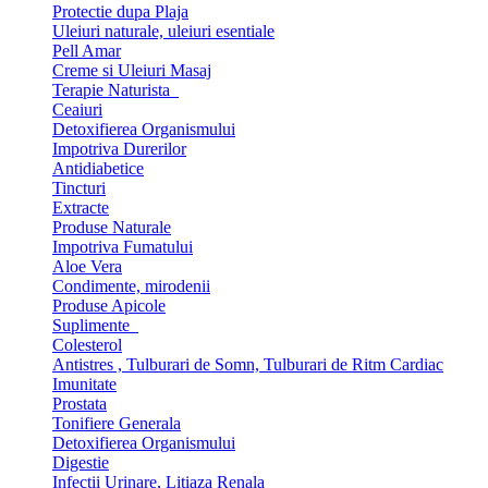
Protectie dupa Plaja
Uleiuri naturale, uleiuri esentiale
Pell Amar
Creme si Uleiuri Masaj
Terapie Naturista
Ceaiuri
Detoxifierea Organismului
Impotriva Durerilor
Antidiabetice
Tincturi
Extracte
Produse Naturale
Impotriva Fumatului
Aloe Vera
Condimente, mirodenii
Produse Apicole
Suplimente
Colesterol
Antistres , Tulburari de Somn, Tulburari de Ritm Cardiac
Imunitate
Prostata
Tonifiere Generala
Detoxifierea Organismului
Digestie
Infectii Urinare, Litiaza Renala