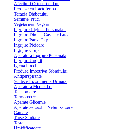
Afectiuni Osteoarticulare
Produse cu Lactoferina
Terapia Diabetului
Seminte, Nuci
Vegetarieni, Vegani
Ingrijire si Igiena Personala
Ingrijire Dinti si Cavitate Bucala
Ingrijire Par si Cap
Ingrijire Picioare
Ingrijire Corp
Aparatura Ingrijire Personala
Ingrijire Unghii
Igiena Urechii
Produse Impotriva Sforaitului
Antiperspirante
Scutece Incontinenta Urinara
Aparatura Medicala
Tensiometre
Termometre
Aparate Glicemie
Aparate aerosoli - Nebulizatoare
Cantare
Truse Sanitare
Teste
Umidificatoare