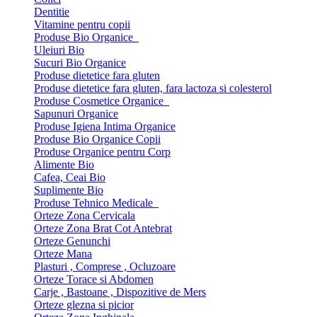
Dentitie
Vitamine pentru copii
Produse Bio Organice
Uleiuri Bio
Sucuri Bio Organice
Produse dietetice fara gluten
Produse dietetice fara gluten, fara lactoza si colesterol
Produse Cosmetice Organice
Sapunuri Organice
Produse Igiena Intima Organice
Produse Bio Organice Copii
Produse Organice pentru Corp
Alimente Bio
Cafea, Ceai Bio
Suplimente Bio
Produse Tehnico Medicale
Orteze Zona Cervicala
Orteze Zona Brat Cot Antebrat
Orteze Genunchi
Orteze Mana
Plasturi , Comprese , Ocluzoare
Orteze Torace si Abdomen
Carje , Bastoane , Dispozitive de Mers
Orteze glezna si picior