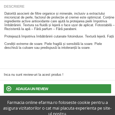
DESCRIERE
Datorită asocierii de filtre organice și minerale, inclusiv a extractului
micronizat de perle, factorul de protecție al cremei este optimizat. Conține
ingrediente active antioxidante care ajută la protejarea pielii împotriva
îmbătrânirii. Textura sa fluidă și lejeră o face ușor de aplicat. Fotostabilă –
Rezistentă la apă – Fără parfum – Fără parabeni.
Protejează împotriva îmbătrânirii cutanate fotoinduse. Textură lejeră. Față
Condiții extreme de soare. Piele fragilă și sensibilă la soare. Piele
deschisă la culoare sau predispusă la intoleranță la soare.
Inca nu sunt review-uri la acest produs !
ADAUGA UN REVIEW
Farmacia online efarma.ro foloseste cookie pentru a
TERMENI SI CONDITII
asigura vizitatorilor o cat mai placuta experienta pe site-
ul nostru.