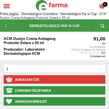
0
Prima pagina
-
Dermatologice Cosmetice
-
Dermatologice Par si Cap
- ACM
Duolys Crema Antiageng Protectie Solara x 50 ml
DERMATOLOGICE PAR SI CAP
91,00
ACM Duolys Crema Antiageng
Protectie Solara x 50 ml
lei
La comanda
Producator:
Laboratoire
Primesti
1 punct
de fidelitate
0
/5
Dermatologique ACM
0
review-uri
ADAUGA IN COS
COMANDA TELEFONICA
ADAUGA IN WISHLIST