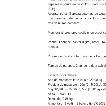
depaseste greutatea de 20 kg. Poate fi uti
20 kg.
Aparatul se echilibreaza automat, cu ajutor
masurare datorate miscarii copilului si me
fata de ultima cantarire.
Monitorizati cresterea copilului cu acest ca
Pachetul contine: cantar digital, baterii, t
romana.
Produs certificat conform normelor Comuni
Termen de garantie: 2 ani de la data achizit
Caracteristici tehnice:
Aria de masurare: intre 0,00 si 20,00 kg
Precizia de masurare : 20g (0 - 5,00kg), 3
40g (10,01kg - 15,00kg), 50g (15,01kg - 2
Afisaj: Ecran LCD
Rezolutie: 0,01 kg
Alimentare: 3 Volti – 1 baterie tip CR 2032