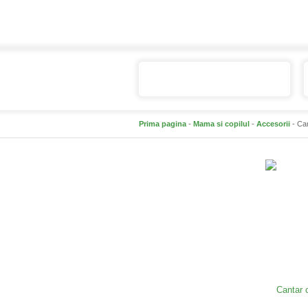
Catalogul de produse
Prima pagina
-
Mama si copilul
-
Accesorii
- Can