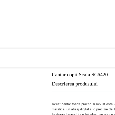
Cumpara de minim 299 lei
din farmaci
Cantar copii Scala SC6420
Descrierea produsului
Acest cantar foarte practic si robust este i
metalica, un afisaj digital si o precizie de 
Inlaturand suportul de bebelusi, se obtine u