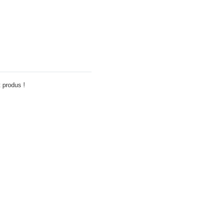
Adauga comentariu
 produs !