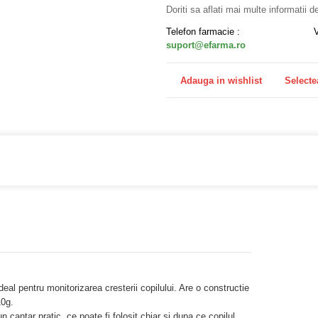
Doriti sa aflati mai multe informatii 
Telefon farmacie :
suport@efarma.ro
Adauga in wishlist
Selecte
a online eFarma si beneficiezi de transport gratuit!
deal pentru monitorizarea cresterii copilului. Are o constructie
10g.
n cantar pratic, ce poate fi folosit chiar si dupa ce copilul