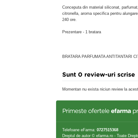
Conceputa din material siliconat, parfumat,
citronella, aroma specifica pentru alungarea
240 ore.
Prezentare - 1 bratara
BRATARA PARFUMATA ANTITANTARI C
Sunt 0 review-uri scrise
Momentan nu exista niciun review la acest
Primeste ofertele
efarma
pr
Telefoane eFarma:
0727515368
Dreptul de autor © efarma.ro - Toate Drept