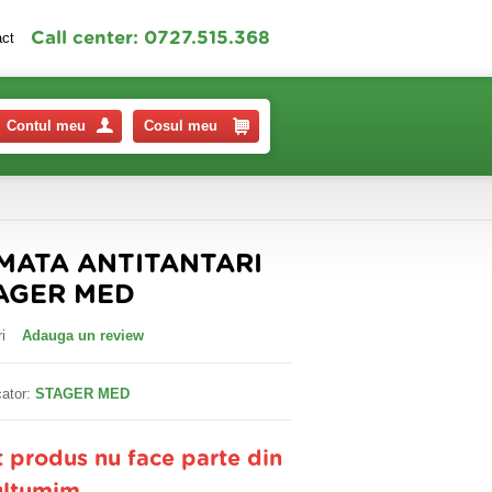
Call center: 0727.515.368
act
Contul meu
Cosul meu
MATA ANTITANTARI
TAGER MED
i
Adauga un review
ator:
STAGER MED
t produs nu face parte din