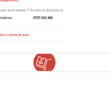
ultumim.
despre acest produs ? Va stam la dispozitie la:
Vodafone
0727.515.368
aza o alerta de pret
!