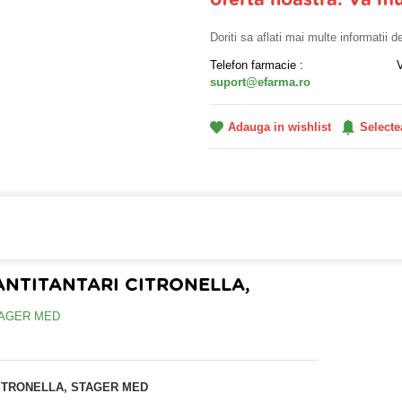
oferta noastra. Va m
Doriti sa aflati mai multe informatii 
Telefon farmacie :
suport@efarma.ro
Adauga in wishlist
Selecte
farmacia online eFarma si beneficiezi de transport gratuit
NTITANTARI CITRONELLA,
ITRONELLA, STAGER MED