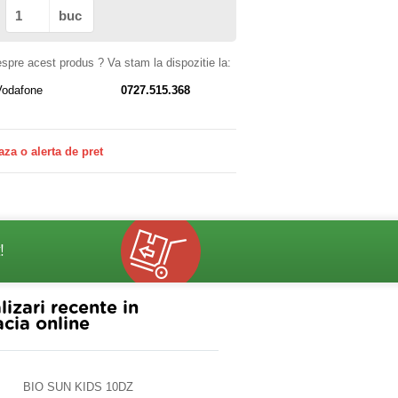
buc
despre acest produs ? Va stam la dispozitie la:
Vodafone
0727.515.368
aza o alerta de pret
!
lizari recente in
cia online
BIO SUN KIDS 10DZ