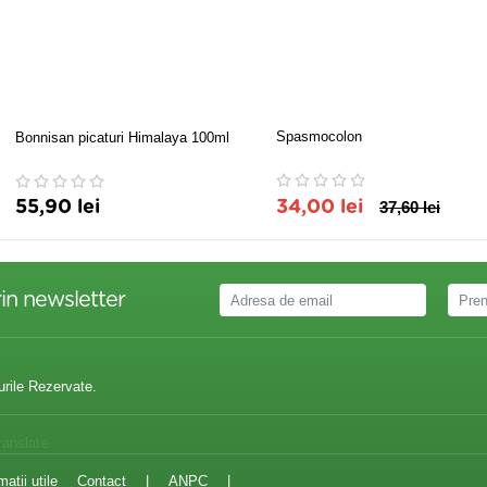
Spasmocolon
Bonnisan picaturi Himalaya 100ml
55,90 lei
34,00 lei
37,60 lei
in newsletter
urile Rezervate.
ranslate
matii utile
Contact
|
ANPC
|