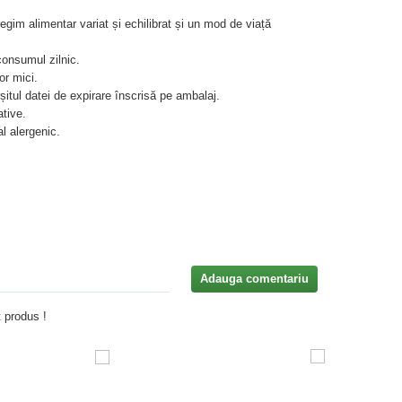
gim alimentar variat și echilibrat și un mod de viață
onsumul zilnic.
or mici.
itul datei de expirare înscrisă pe ambalaj.
tive.
l alergenic.
Adauga comentariu
 produs !