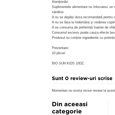
Atenţionări:
Suplimentele alimentare nu înlocuiesc un re
sănătos.
A nu se depăși doza recomandată pentru c
A nu se lăsa la îndemâna și vederea copiil
A se consuma de preferință înainte de sfârș
Consumul excesiv poate cauza efecte laxa
Produsul nu conține ingrediente cu potenția
Prezentare:
10 plicuri
BIO SUN KIDS 10DZ.
Sunt 0 review-uri scrise
Momentan nu exista niciun review la acest
Din aceeasi
categorie