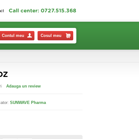
Call center: 0727.515.368
act
Contul meu
Cosul meu
DZ
i
Adauga un review
ator:
SUNWAVE Pharma