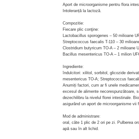
Aport de microorganisme pentru flora intes
Intoleranță la lactoză.
Compozitie:
Fiecare plic conţine:
Lactobacillus sporogenes – 50 milioane U
Streptococcus faecalis T-110 – 30 milioa
Clostridium butyricum TO-A – 2 milioane 
Bacillus mesentericus TO-A – 1 milion UF
Ingrediente:
îndulcitori: xilitol, sorbitol, glicozide der
mesentericus TO-A; Streptococcus faecalis
Anumiți factori, cum ar fi unele medicamente
excesul de alimente necorespunzătoare, sch
dezechilibru la nivelul florei intestinale. B
asigurând un aport de microorganisme vii fl
Mod de administrare:
oral, câte 1 plic de 2 ori pe zi. Pulberea o
apă sau în alt lichid.