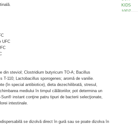
tinală.
FC
ne UFC
UFC
C
ivate din steviol; Clostridium butyricum TO-A; Bacillus
 T-110; Lactobacillus sporogenes; aromă de vanilie.
 (în special antibiotice), dieta dezechilibrată, stresul,
imbarea mediului în timpul călătoriilor, pot determina un
io-Sun® instant conţine patru tipuri de bacterii selecţionate,
orei intestinale.
rodispersabilă se dizolvă direct în gură sau se poate dizolva în