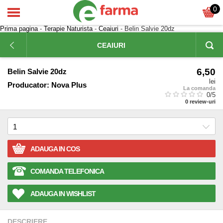
0
Prima pagina
-
Terapie Naturista
-
Ceaiuri
- Belin Salvie 20dz
CEAIURI
6,50
Belin Salvie 20dz
lei
Producator:
Nova Plus
La comanda
0
/5
0
review-uri
ADAUGA IN COS
COMANDA TELEFONICA
ADAUGA IN WISHLIST
DESCRIERE