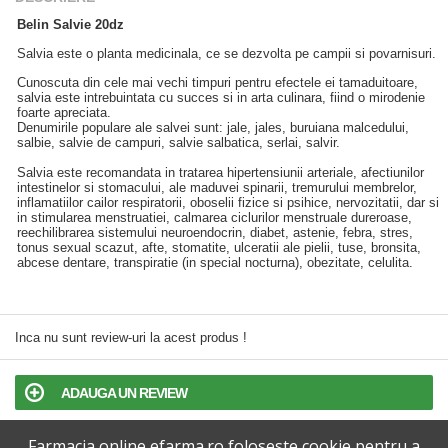
Belin Salvie 20dz
Salvia este o planta medicinala, ce se dezvolta pe campii si povarnisuri.
Cunoscuta din cele mai vechi timpuri pentru efectele ei tamaduitoare,
salvia este intrebuintata cu succes si in arta culinara, fiind o mirodenie
foarte apreciata.
Denumirile populare ale salvei sunt: jale, jales, buruiana malcedului,
salbie, salvie de campuri, salvie salbatica, serlai, salvir.
Salvia este recomandata in tratarea hipertensiunii arteriale, afectiunilor
intestinelor si stomacului, ale maduvei spinarii, tremurului membrelor,
inflamatiilor cailor respiratorii, oboselii fizice si psihice, nervozitatii, dar si
in stimularea menstruatiei, calmarea ciclurilor menstruale dureroase,
reechilibrarea sistemului neuroendocrin, diabet, astenie, febra, stres,
tonus sexual scazut, afte, stomatite, ulceratii ale pielii, tuse, bronsita,
abcese dentare, transpiratie (in special nocturna), obezitate, celulita.
Inca nu sunt review-uri la acest produs !
ADAUGA UN REVIEW
Farmacia online efarma.ro foloseste cookie pentru a