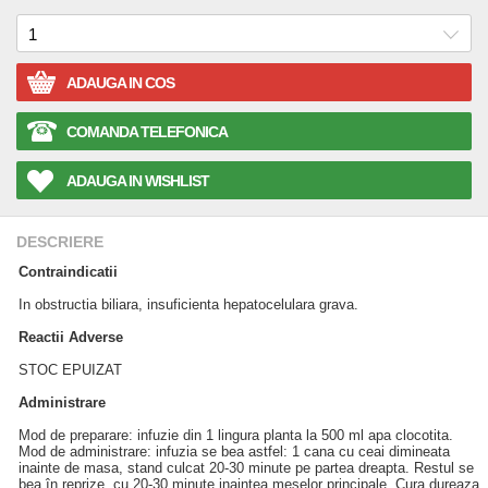
ADAUGA IN COS
COMANDA TELEFONICA
ADAUGA IN WISHLIST
DESCRIERE
Contraindicatii
In obstructia biliara, insuficienta hepatocelulara grava.
Reactii Adverse
STOC EPUIZAT
Administrare
Mod de preparare: infuzie din 1 lingura planta la 500 ml apa clocotita.
Mod de administrare: infuzia se bea astfel: 1 cana cu ceai dimineata
inainte de masa, stand culcat 20-30 minute pe partea dreapta. Restul se
bea în reprize, cu 20-30 minute inaintea meselor principale. Cura dureaza