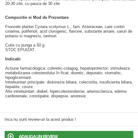
20-30 zile, cu pauza de 30 zile
Compozitie si Mod de Prezentare
Frunzele plantei Cynara scolymus L., fam. Asteraceae, care contin
cinarina, polifenoli, acid clorogenic, flavone, substante amare, saruri de
potasiu si magneziu, taninuri.
Cutie cu punga a 50 g
STOC EPUIZAT
Indicatii
Actiune farmacologica: coleretic-colagog, hepatoprotector; stimuleaza
metabolizarea colesterolului în ficat; diuretic, depurativ, stomahic,
hipoglicemiant.
Intrebuintari principale: diskinezie biliara, colecistita, insuficienta biliara,
hepatite, ciroze.
Alte intrebuintari: diabet, hipercolesterolemie, arteroscleroza, edeme
cardiorenale, constipatie, dispepsie, anorexie.
Inca nu sunt review-uri la acest produs !
ADAUGA UN REVIEW