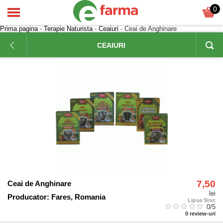
0
Prima pagina
-
Terapie Naturista
-
Ceaiuri
- Ceai de Anghinare
CEAIURI
7,50
Ceai de Anghinare
lei
Producator:
Fares, Romania
Lipsa Stoc
0
/5
0
review-uri