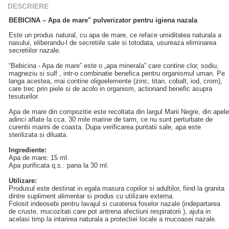
DESCRIERE
BEBICINA – Apa de mare" pulverizator pentru igiena nazala
Este un produs natural, cu apa de mare, ce reface umiditatea naturala a
nasului, eliberandu-l de secretiile sale si totodata, usureaza eliminarea
secretiilor nazale.
“Bebicina - Apa de mare” este o „apa minerala” care contine clor, sodiu,
magneziu si sulf , intr-o combinatie benefica pentru organismul uman. Pe
langa acestea, mai contine oligoelemente (zinc, titan, cobalt, iod, crom),
care trec prin piele si de acolo in organism, actionand benefic asupra
tesuturilor.
Apa de mare din compozitie este recoltata din largul Marii Negre, din apele
adinci aflate la cca. 30 mile marine de tarm, ce nu sunt perturbate de
curentii marini de coasta. Dupa verificarea puritatii sale, apa este
sterilizata si diluata.
Ingrediente:
Apa de mare: 15 ml.
Apa purificata q.s.: pana la 30 ml.
Utilizare:
Produsul este destinat in egala masura copiilor si adultilor, fiind la granita
dintre supliment alimentar si produs cu utilizare externa.
Folosit indeosebi pentru lavajul si curatenia foselor nazale (indepartarea
de cruste, mucozitati care pot antrena afectiuni respiratorii ), ajuta in
acelasi timp la intarirea naturala a protectiei locale a mucoasei nazale.