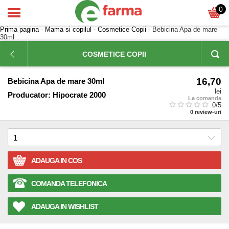
0
Prima pagina
-
Mama si copilul
-
Cosmetice Copii
- Bebicina Apa de mare
30ml
COSMETICE COPII
16,70
Bebicina Apa de mare 30ml
lei
Producator:
Hipocrate 2000
La comanda
0
/5
0
review-uri
ADAUGA IN COS
COMANDA TELEFONICA
ADAUGA IN WISHLIST