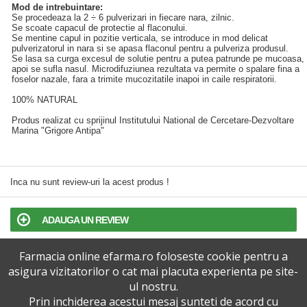
Mod de intrebuintare:
Se procedeaza la 2 ÷ 6 pulverizari in fiecare nara, zilnic.
Se scoate capacul de protectie al flaconului.
Se mentine capul in pozitie verticala, se introduce in mod delicat
pulverizatorul in nara si se apasa flaconul pentru a pulveriza produsul.
Se lasa sa curga excesul de solutie pentru a putea patrunde pe mucoasa,
apoi se sufla nasul. Microdifuziunea rezultata va permite o spalare fina a
foselor nazale, fara a trimite mucozitatile inapoi in caile respiratorii.
100% NATURAL
Produs realizat cu sprijinul Institutului National de Cercetare-Dezvoltare
Marina "Grigore Antipa"
Inca nu sunt review-uri la acest produs !
ADAUGA UN REVIEW
Farmacia online efarma.ro foloseste cookie pentru a
TERMENI SI CONDITII
asigura vizitatorilor o cat mai placuta experienta pe site-
ul nostru.
POLITICA DE CONFIDENTIALITATE
Prin inchiderea acestui mesaj sunteti de acord cu