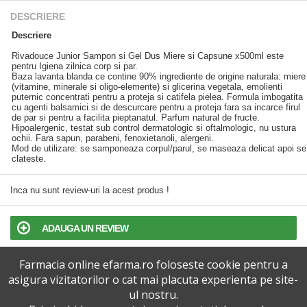
DESCRIERE
Descriere
Rivadouce Junior Sampon si Gel Dus Miere si Capsune x500ml este
pentru Igiena zilnica corp si par.
Baza lavanta blanda ce contine 90% ingrediente de origine naturala: miere
(vitamine, minerale si oligo-elemente) si glicerina vegetala, emolienti
puternic concentrati pentru a proteja si catifela pielea. Formula imbogatita
cu agenti balsamici si de descurcare pentru a proteja fara sa incarce firul
de par si pentru a facilita pieptanatul. Parfum natural de fructe.
Hipoalergenic, testat sub control dermatologic si oftalmologic, nu ustura
ochii. Fara sapun, parabeni, fenoxietanoli, alergeni.
Mod de utilizare: se samponeaza corpul/parul, se maseaza delicat apoi se
clateste.
Inca nu sunt review-uri la acest produs !
ADAUGA UN REVIEW
Farmacia online efarma.ro foloseste cookie pentru a
TERMENI SI CONDITII
asigura vizitatorilor o cat mai placuta experienta pe site-
ul nostru.
POLITICA DE CONFIDENTIALITATE