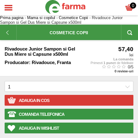
0
Prima pagina
-
Mama si copilul
-
Cosmetice Copii
- Rivadouce Junior
Sampon si Gel Dus Miere si Capsune x500ml
COSMETICE COPII
57,40
Rivadouce Junior Sampon si Gel
Dus Miere si Capsune x500ml
lei
La comanda
Producator:
Rivadouce, Franta
Primesti
1 punct
de fidelitate
0
/5
0
review-uri
ADAUGA IN COS
COMANDA TELEFONICA
ADAUGA IN WISHLIST