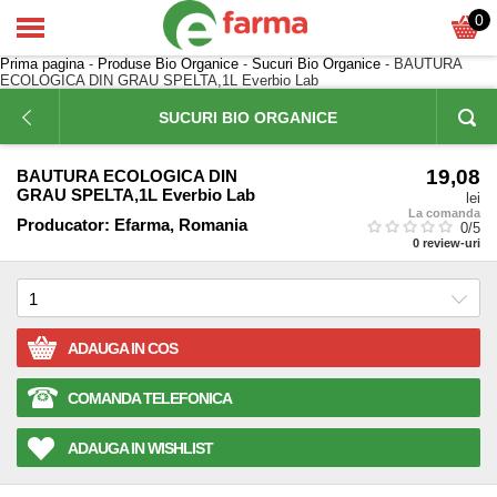
0
Prima pagina
-
Produse Bio Organice
-
Sucuri Bio Organice
- BAUTURA
ECOLOGICA DIN GRAU SPELTA,1L Everbio Lab
SUCURI BIO ORGANICE
19,08
BAUTURA ECOLOGICA DIN
GRAU SPELTA,1L Everbio Lab
lei
La comanda
Producator:
Efarma, Romania
0
/5
0
review-uri
ADAUGA IN COS
COMANDA TELEFONICA
ADAUGA IN WISHLIST