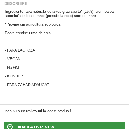
DESCRIERE
Ingrediente: apa naturala de izvor, grau spelta* (15%), ulei floarea
soarelui* si ulei sofranel (presate la rece) sare de mare.
*Provine din agricultura ecologica.
Poate contine urme de soia
- FARA LACTOZA
- VEGAN
- No-GM
- KOSHER
- FARA ZAHAR ADAUGAT
Inca nu sunt review-uri la acest produs !
ADAUGA UN REVIEW