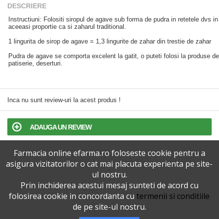
DESCRIERE
Instructiuni: Folositi siropul de agave sub forma de pudra in retetele dvs in
aceeasi proportie ca si zaharul traditional.
1 lingurita de sirop de agave = 1,3 lingurite de zahar din trestie de zahar
Pudra de agave se comporta excelent la gatit, o puteti folosi la produse de
patiserie, deserturi.
Inca nu sunt review-uri la acest produs !
ADAUGA UN REVIEW
Farmacia online efarma.ro foloseste cookie pentru a
TERMENI SI CONDITII
asigura vizitatorilor o cat mai placuta experienta pe site-
ul nostru.
POLITICA DE CONFIDENTIALITATE
Prin inchiderea acestui mesaj sunteti de acord cu
folosirea cookie in concordanta cu
termenii si conditiile
VERSIUNEA DESKTOP
de pe site-ul nostru.