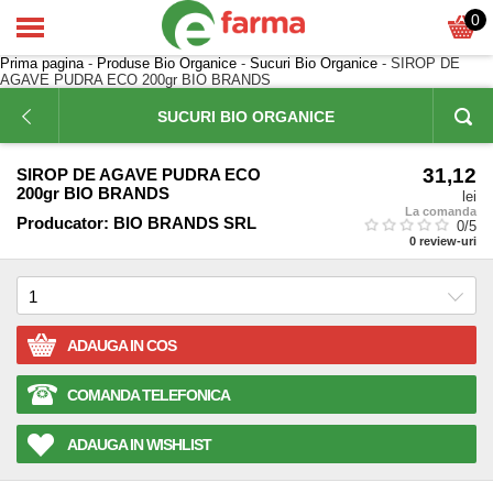
0
Prima pagina
-
Produse Bio Organice
-
Sucuri Bio Organice
- SIROP DE
AGAVE PUDRA ECO 200gr BIO BRANDS
SUCURI BIO ORGANICE
31,12
SIROP DE AGAVE PUDRA ECO
200gr BIO BRANDS
lei
La comanda
Producator:
BIO BRANDS SRL
0
/5
0
review-uri
ADAUGA IN COS
COMANDA TELEFONICA
ADAUGA IN WISHLIST