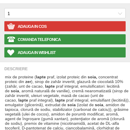
ADAUGA IN COS
COMANDA TELEFONICA
ADAUGA IN WISHLIST
DESCRIERE
mix de proteine (
lapte
praf, izolat proteic din
soia,
concentrat
proteic din
zer
), sirop de zahăr invertit, glazură de ciocolată 10%
(zahăr, unt de cacao,
lapte
praf integral, emulsificatori: lecitină
de
soia
, aromă naturală de vanilie), cremă nearomatizată (sirop de
zahăr invertit, uleiuri vegetale, masă de cacao (unt de
cacao,
lapte
praf integral),
lapte
praf integral, emulsifiant (lecitină)),
emulgator (glicerină), extrudat de
soia
(izolat de
soia
, amidon de
tapioca, clorură de sodiu, stabilizator (carbonat de calciu)), grăsime
vegetală (ulei de cocos), amidon de porumb modificat, aromă,
agent de îngroșare (gumă xantan), potenţiator de aromă (clorură
de sodiu), premix de vitamine (nicotinamidă, acetat de DL-alfa
tocoferil, D-pantotenat de calciu, ciancobalamină, clorhidrat de