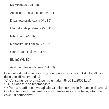
Nicotinamidă (Vit. B3)
Acetat de DL-alfa tocoferil (Vit. E)
D-pantetonat de calciu (Vit. B5)
Clorhidrat de piridoxină (Vit. B6)
Riboflavină (Vit. B2)
Mononitrat de tiamină (Vit. B1)
Ciancobalamină (Vit. B12)
Biotină (Vit. B7)
Acid pteroilmonoglutamic (Vit. B9)
Conținutul de vitamine din 55 g corespunde unui procent de 16,5% din
doza zilnică recomandată.
*CI-Consumul de referinţă pentru un adult (8400 kJ/2000 kcal)
**DZR-Doza zilnică recomandată
*** Pot sa apară unele variaţii ale valorilor nutriţionale în funcţie de aromă.
Oricând în cursul zilei pentru a suplimenta dieta cu proteine, vitamine,
calorii și carbohidrați.