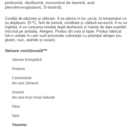
piridoxină, riboflavină, mononitrat de tiamină, acid
pteroilmonoglutamic, D-biotină).
Condiţii de păstrare şi utilizare: A se păstra în loc uscat, la temperaturi ce
nu depășesc 25 ºC, ferit de lumină, umiditate şi căldură excesivă. A nu se
îngheța. A se consuma imediat după desfacere și înainte de data expirării
înscrisă pe ambalaj. Alergeni: Produs din soia și lapte. Produs fabricat
într-o unitate în care sunt procesate substanţe cu potenţial alergen (ou,
gluten, nuci, arahide și susan).
Valoare nutrițională
***
Valoare Energetică
Proteine
Carbohidrati
din care Zaharuri
Grasimi
din care Acizi Grasi Saturati
Fibre
Sare
Vitamine: