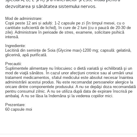
dezvoltarea și sănătatea sistemului nervos.
Mod de administrare:
Copii peste 12 ani și adulți: 1-2 capsule pe zi (în timpul mesei, cu o
cantitate suficientă de lichid), în cure de 2 luni (cu o pauză de 20-30 de
zile). Administrare în perioade de stres, examene, solicitare psihică
intensă.
Ingrediente:
Lecitină din semințe de Soia (Glycine max)-1200 mg; capsulă: gelatină,
glicerină, apă purificată.
Precautii:
Suplimentele alimentare nu înlocuiesc o dietă variată şi echilibrată şi un
mod de viaţă sănătos. În cazul unor afecţiuni cronice sau al urmării unui
tratament medicamentos, sfatul medicului este absolut necesar înaintea
administrării acestui produs. Nu este recomandat persoanelor alergice la
oricare dintre componentele produsului. A nu se depăşi doza recomandată
pentru consumul zilnic. A nu se utiliza după data de expirare înscrisǎ pe
ambalaj. A nu se lăsa la îndemâna şi la vederea copiilor mici.
Prezentare:
60 capsule moi