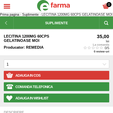
0
Prima pagina
-
Suplimente
- LECITINA 1200MG 60CPS GELATINOASE MOI
SUPLIMENTE
35,00
LECITINA 1200MG 60CPS
GELATINOASE MOI
lei
La comanda
Producator:
REMEDIA
0
/5
0
review-uri
ADAUGA IN COS
COMANDA TELEFONICA
ADAUGA IN WISHLIST
DESCRIERE