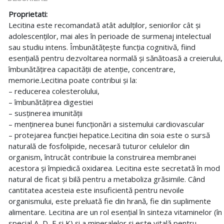
Proprietati:
Lecitina este recomandată atât adulților, seniorilor cât și
adolescenților, mai ales în perioade de surmenaj intelectual
sau studiu intens. Îmbunătățește funcția cognitivă, fiind
esențială pentru dezvoltarea normală și sănătoasă a creierului,
îmbunătățirea capacității de atenție, concentrare,
memorie.Lecitina poate contribui și la:
– reducerea colesterolului,
– îmbunătățirea digestiei
– susținerea imunității
– menținerea bunei funcționări a sistemului cardiovascular
– protejarea funcției hepatice.Lecitina din soia este o sursă
naturală de fosfolipide, necesară tuturor celulelor din
organism, întrucât contribuie la construirea membranei
acestora și împiedică oxidarea. Lecitina este secretată în mod
natural de ficat și bilă pentru a metaboliza grăsimile. Când
cantitatea acesteia este insuficientă pentru nevoile
organismului, este preluată fie din hrană, fie din suplimente
alimentare. Lecitina are un rol esențial în sinteza vitaminelor (în
special A, D, E și K) și a mineralelor și este vitală pentru