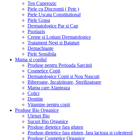
Ten Cuperozic
Piele cu Discromii ( Pete )
Piele Uscata Constitutional
Piele Grasa
Dermatologice Par si Cap
Psoriazis
Creme si Lotiuni Dermatologice
Tratament Negi si Bataturi
Demachiante
Piele Sensibila
Mama si copilul
Produse pentru Perioada Sarcinii
Cosmetice Copii
Dermatologice Copii si Nou Nascuti
Biberoane, Incalzitoare, Sterilizatoare
Mama care Alapteaza
Colici
Dentitie
Vitamine pentru copii
Produse Bio Organice
Uleiuri Bio
Sucuri Bio Organice
Produse dietetice fara gluten
Produse dietetice fara gluten, fara lactoza si colesterol
Produse Cosmetice Organice