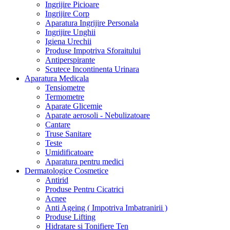
Ingrijire Picioare
Ingrijire Corp
Aparatura Ingrijire Personala
Ingrijire Unghii
Igiena Urechii
Produse Impotriva Sforaitului
Antiperspirante
Scutece Incontinenta Urinara
Aparatura Medicala
Tensiometre
Termometre
Aparate Glicemie
Aparate aerosoli - Nebulizatoare
Cantare
Truse Sanitare
Teste
Umidificatoare
Aparatura pentru medici
Dermatologice Cosmetice
Antirid
Produse Pentru Cicatrici
Acnee
Anti Ageing ( Impotriva Imbatranirii )
Produse Lifting
Hidratare si Tonifiere Ten