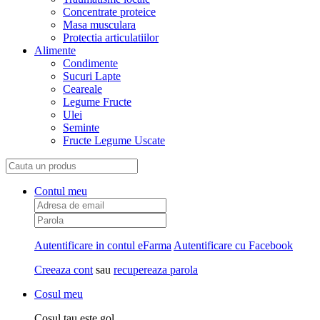
Concentrate proteice
Masa musculara
Protectia articulatiilor
Alimente
Condimente
Sucuri Lapte
Ceareale
Legume Fructe
Ulei
Seminte
Fructe Legume Uscate
Contul meu
Autentificare in contul eFarma
Autentificare cu Facebook
Creeaza cont
sau
recupereaza parola
Cosul meu
Cosul tau este gol