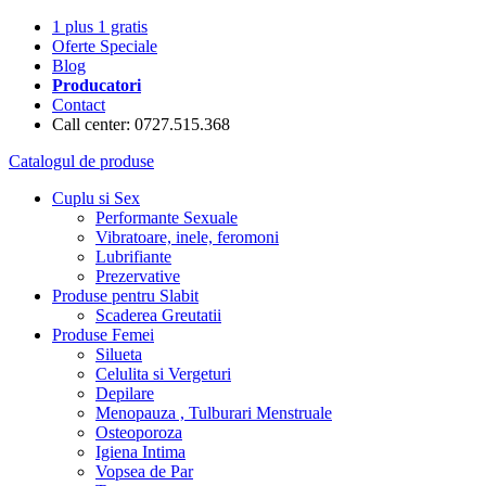
1 plus 1 gratis
Oferte Speciale
Blog
Producatori
Contact
Call center: 0727.515.368
Catalogul de produse
Cuplu si Sex
Performante Sexuale
Vibratoare, inele, feromoni
Lubrifiante
Prezervative
Produse pentru Slabit
Scaderea Greutatii
Produse Femei
Silueta
Celulita si Vergeturi
Depilare
Menopauza , Tulburari Menstruale
Osteoporoza
Igiena Intima
Vopsea de Par