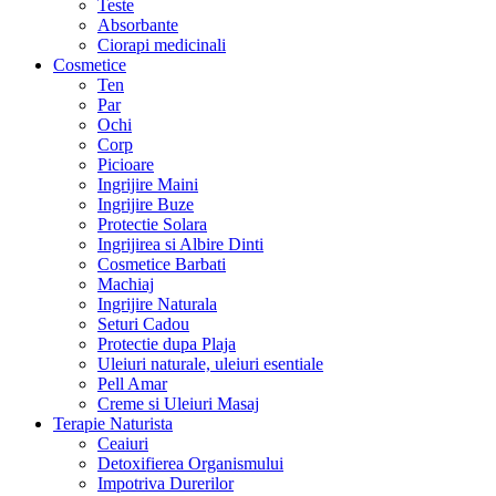
Teste
Absorbante
Ciorapi medicinali
Cosmetice
Ten
Par
Ochi
Corp
Picioare
Ingrijire Maini
Ingrijire Buze
Protectie Solara
Ingrijirea si Albire Dinti
Cosmetice Barbati
Machiaj
Ingrijire Naturala
Seturi Cadou
Protectie dupa Plaja
Uleiuri naturale, uleiuri esentiale
Pell Amar
Creme si Uleiuri Masaj
Terapie Naturista
Ceaiuri
Detoxifierea Organismului
Impotriva Durerilor