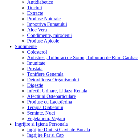
Antidiabetice
Tincturi
Extracte
Produse Naturale
Impotriva Fumatului
Aloe Vera
Condimente, mirodenii
Produse Apicole
Suplimente
Colesterol
Antistres , Tulburari de Somn, Tulburari de Ritm Cardiac
Imunitate
Prostata
Tonifiere Generala
Detoxifierea Organismului
Digestie
Infectii Urinare, Litiaza Renala
Afectiuni Osteoarticulare
Produse cu Lactoferina
Terapia Diabetului
Seminte, Nuci
Vegetarieni, Vegani
Ingrijire si Igiena Personala
Ingrijire Dinti si Cavitate Bucala
Ingrijire Par si Cap