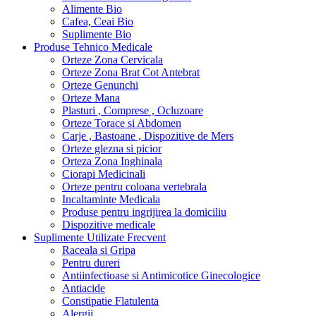
Alimente Bio
Cafea, Ceai Bio
Suplimente Bio
Produse Tehnico Medicale
Orteze Zona Cervicala
Orteze Zona Brat Cot Antebrat
Orteze Genunchi
Orteze Mana
Plasturi , Comprese , Ocluzoare
Orteze Torace si Abdomen
Carje , Bastoane , Dispozitive de Mers
Orteze glezna si picior
Orteza Zona Inghinala
Ciorapi Medicinali
Orteze pentru coloana vertebrala
Incaltaminte Medicala
Produse pentru ingrijirea la domiciliu
Dispozitive medicale
Suplimente Utilizate Frecvent
Raceala si Gripa
Pentru dureri
Antiinfectioase si Antimicotice Ginecologice
Antiacide
Constipatie Flatulenta
Alergii