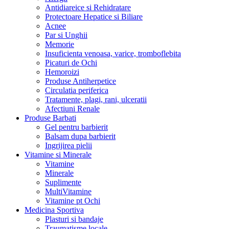
Antidiareice si Rehidratare
Protectoare Hepatice si Biliare
Acnee
Par si Unghii
Memorie
Insuficienta venoasa, varice, tromboflebita
Picaturi de Ochi
Hemoroizi
Produse Antiherpetice
Circulatia periferica
Tratamente, plagi, rani, ulceratii
Afectiuni Renale
Produse Barbati
Gel pentru barbierit
Balsam dupa barbierit
Ingrijirea pielii
Vitamine si Minerale
Vitamine
Minerale
Suplimente
MultiVitamine
Vitamine pt Ochi
Medicina Sportiva
Plasturi si bandaje
Traumatisme locale