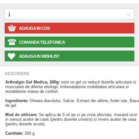
ADAUGA IN COS
COMANDA TELEFONICA
ADAUGA IN WISHLIST
DESCRIERE
Arthralgin Gel Medica, 200g:
este un gel ce reduce durerile articulare si
musculare de diferite etiologii. Imbunatateste mobilitatea articulara si
restabileste starea de confort.
Ingrediente:
Gheara diavolului, Salcie, Extract din albine, Ardei iute, Baza
de gel.
Mod de utilizare:
Se aplica de 3 ori pe zi pe zona afectata, masand usor
in sensul acelor de ceas (pentru durerile cronice) si invers acelor de ceas
(pentru durerile acute).
Cantitate:
200 g.