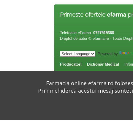
Primeste ofertele
efarma
pr
Telefoane eFarma:
0727515368
Dreptul de autor © efarma.ro - Toate Drept
Powered by
T
Producatori
Dictionar Medical
Infor
Farmacia online efarma.ro folosest
Prin inchiderea acestui mesaj suntet