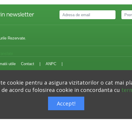
in newsletter
urile Rezervate.
ranslate
matii utile
Contact
|
ANPC
|
e cookie pentru a asigura vizitatorilor o cat mai pl
i de acord cu folosirea cookie in concordanta cu
term
Autoritatea Nationala pentru Protectia Consumatorilor –
anpc.ro
Accept!