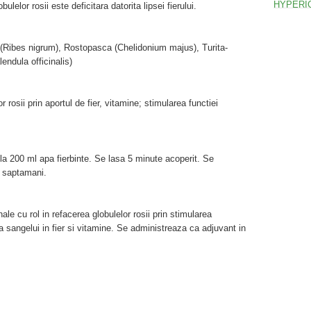
lelor rosii este deficitara datorita lipsei fierului.
 (Ribes nigrum), Rostopasca (Chelidonium majus), Turita-
endula officinalis)
 rosii prin aportul de fier, vitamine; stimularea functiei
) la 200 ml apa fierbinte. Se lasa 5 minute acoperit. Se
6 saptamani.
le cu rol in refacerea globulelor rosii prin stimularea
 sangelui in fier si vitamine. Se administreaza ca adjuvant in