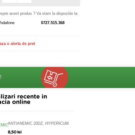
despre acest produs ? Va stam la dispozitie la:
Vodafone
0727.515.368
aza o alerta de pret
!
lizari recente in
cia online
ANTIANEMIC 20DZ, HYPERICUM
8,50 lei