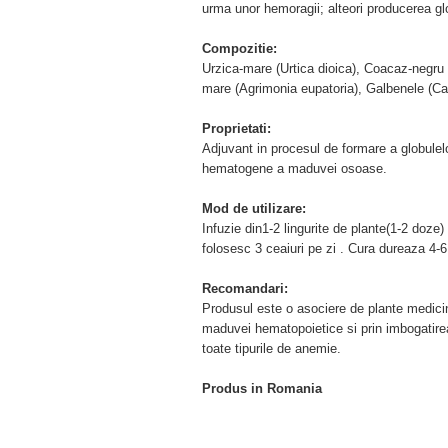
urma unor hemoragii; alteori producerea globu
Compozitie:
Urzica-mare (Urtica dioica), Coacaz-negru
mare (Agrimonia eupatoria), Galbenele (Cal
Proprietati:
Adjuvant in procesul de formare a globulelor
hematogene a maduvei osoase.
Mod de utilizare:
Infuzie din1-2 lingurite de plante(1-2 doze
folosesc 3 ceaiuri pe zi . Cura dureaza 4-
Recomandari:
Produsul este o asociere de plante medicina
maduvei hematopoietice si prin imbogatirea
toate tipurile de anemie.
Produs in Romania