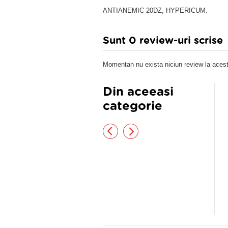
ANTIANEMIC 20DZ, HYPERICUM.
Sunt 0 review-uri scrise
Momentan nu exista niciun review la acest
Din aceeasi
categorie
PTOVIT IMUNO 40CPS
Ingeras Imunostimulent sirop
200ml
,00 lei
35,31 lei