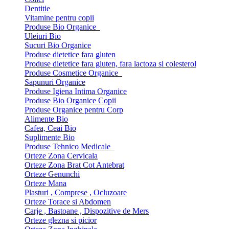
Dentitie
Vitamine pentru copii
Produse Bio Organice
Uleiuri Bio
Sucuri Bio Organice
Produse dietetice fara gluten
Produse dietetice fara gluten, fara lactoza si colesterol
Produse Cosmetice Organice
Sapunuri Organice
Produse Igiena Intima Organice
Produse Bio Organice Copii
Produse Organice pentru Corp
Alimente Bio
Cafea, Ceai Bio
Suplimente Bio
Produse Tehnico Medicale
Orteze Zona Cervicala
Orteze Zona Brat Cot Antebrat
Orteze Genunchi
Orteze Mana
Plasturi , Comprese , Ocluzoare
Orteze Torace si Abdomen
Carje , Bastoane , Dispozitive de Mers
Orteze glezna si picior