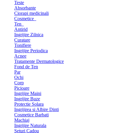
Teste
Absorbante
Ciorapi medicinali
Cosmetice
Ten
Antirid
Ingrijire Zilnica
Curatare
Tonifiere
Ingrijire Periodica
Acnee
Tratamente Dermatologice
Fond de Ten
Par
Ochi
Corp
Picioare
Ingrijire Maini
Ingrijire Buze
Protectie Solara
Ingrijirea si Albire Dinti
Cosmetice Barbati
Machiaj
Ingrijire Naturala
Seturi Cadou