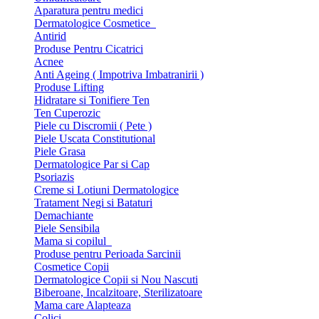
Aparatura pentru medici
Dermatologice Cosmetice
Antirid
Produse Pentru Cicatrici
Acnee
Anti Ageing ( Impotriva Imbatranirii )
Produse Lifting
Hidratare si Tonifiere Ten
Ten Cuperozic
Piele cu Discromii ( Pete )
Piele Uscata Constitutional
Piele Grasa
Dermatologice Par si Cap
Psoriazis
Creme si Lotiuni Dermatologice
Tratament Negi si Bataturi
Demachiante
Piele Sensibila
Mama si copilul
Produse pentru Perioada Sarcinii
Cosmetice Copii
Dermatologice Copii si Nou Nascuti
Biberoane, Incalzitoare, Sterilizatoare
Mama care Alapteaza
Colici