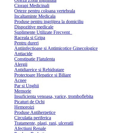
Orteza Zona Inghinala
Ciorapi Medicinali
Orteze pentru coloana vertebrala
Incaltaminte Medicala
Produse pentru ingrijirea la domiciliu
Dispozitive medicale
Suplimente Utilizate Frecvent
Raceala si Gripa
Pentru dureri
Antiinfectioase si Antimicotice Ginecologice
Antiacide
Constipatie Flatulenta
Alergii
Antidiareice si Rehidratare
Protectoare Hepatice si Biliare
Acnee
Par si Unghii
Memorie
Insuficienta venoasa, varice, tromboflebita
Picaturi de Ochi
Hemoroizi
Produse Antiherpetice
Circulatia periferica
Tratamente, plagi, rani, ulceratii
Afectiuni Renale