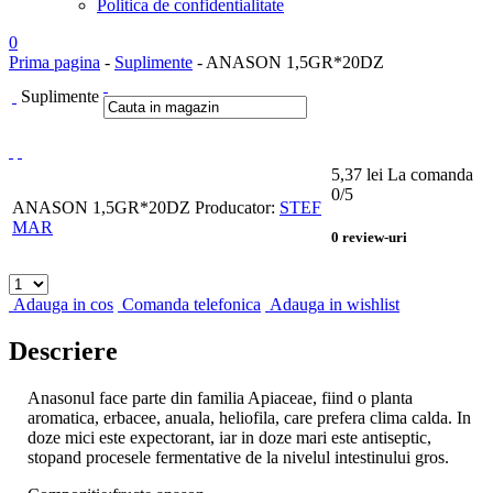
Politica de confidentialitate
0
Prima pagina
-
Suplimente
- ANASON 1,5GR*20DZ
Suplimente
5,37
lei
La comanda
0
/5
ANASON 1,5GR*20DZ
Producator:
STEF
MAR
0
review-uri
Adauga in cos
Comanda telefonica
Adauga in wishlist
Descriere
Anasonul face parte din familia Apiaceae, fiind o planta
aromatica, erbacee, anuala, heliofila, care prefera clima calda. In
doze mici este expectorant, iar in doze mari este antiseptic,
stopand procesele fermentative de la nivelul intestinului gros.