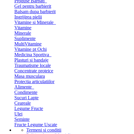
Produse Barbati
Gel pentru barbierit
Balsam dupa barbierit
Ingrijirea pielii
Vitamine si Minerale
Vitamine
Minerale
Suplimente
MultiVitamine
Vitamine pt Ochi
Medicina Sportiva
Plasturi si bandaje
Traumatisme locale
Concentrate proteice
Masa musculara
Protectia articulatiilor
Alimente
Condimente
Sucuri Lapte
Ceareale
Legume Fructe
Ulei
Seminte
Fructe Legume Uscate
Termeni si conditii