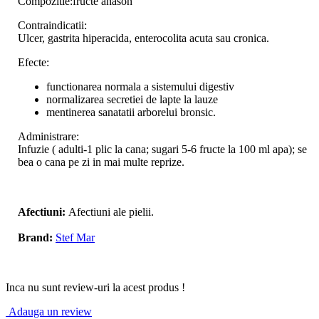
Compozitie:fructe anason
Contraindicatii:
Ulcer, gastrita hiperacida, enterocolita acuta sau cronica.
Efecte:
functionarea normala a sistemului digestiv
normalizarea secretiei de lapte la lauze
mentinerea sanatatii arborelui bronsic.
Administrare:
Infuzie ( adulti-1 plic la cana; sugari 5-6 fructe la 100 ml apa); se
bea o cana pe zi in mai multe reprize.
Afectiuni:
Afectiuni ale pielii.
Brand:
Stef Mar
Inca nu sunt review-uri la acest produs !
Adauga un review