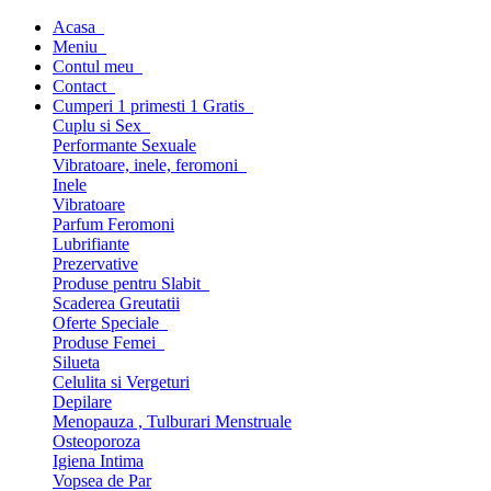
Acasa
Meniu
Contul meu
Contact
Cumperi 1 primesti 1 Gratis
Cuplu si Sex
Performante Sexuale
Vibratoare, inele, feromoni
Inele
Vibratoare
Parfum Feromoni
Lubrifiante
Prezervative
Produse pentru Slabit
Scaderea Greutatii
Oferte Speciale
Produse Femei
Silueta
Celulita si Vergeturi
Depilare
Menopauza , Tulburari Menstruale
Osteoporoza
Igiena Intima
Vopsea de Par