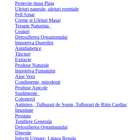
Protectie dupa Plaja
Uleiuri naturale, uleiuri esentiale
Pell Amar
Creme si Uleiuri Masaj
Terapie Naturista
Ceaiuri
Detoxifierea Organismului
Impotriva Durerilor
Antidiabetice
Tincturi
Extracte
Produse Naturale
Impotriva Fumatului
Aloe Vera
Condimente, mirodenii
Produse Apicole
Suplimente
Colesterol
Antistres , Tulburari de Somn, Tulburari de Ritm Cardiac
Imunitate
Prostata
Tonifiere Generala
Detoxifierea Organismului
Digestie
Infectii Urinare, Litiaza Renala