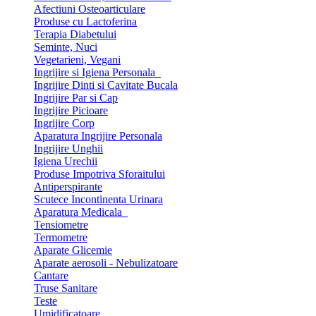
Afectiuni Osteoarticulare
Produse cu Lactoferina
Terapia Diabetului
Seminte, Nuci
Vegetarieni, Vegani
Ingrijire si Igiena Personala
Ingrijire Dinti si Cavitate Bucala
Ingrijire Par si Cap
Ingrijire Picioare
Ingrijire Corp
Aparatura Ingrijire Personala
Ingrijire Unghii
Igiena Urechii
Produse Impotriva Sforaitului
Antiperspirante
Scutece Incontinenta Urinara
Aparatura Medicala
Tensiometre
Termometre
Aparate Glicemie
Aparate aerosoli - Nebulizatoare
Cantare
Truse Sanitare
Teste
Umidificatoare