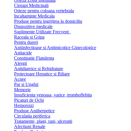
Orteza Zona Inghinala
Ciorapi Medicinali
Orteze pentru coloana vertebrala
Incaltaminte Medicala
Produse pentru ingrijirea la domiciliu
Dispozitive medicale
Suplimente Utilizate Frecvent
Raceala si Gripa
Pentru dureri
Antiinfectioase si Antimicotice Ginecologice
Antiacide
Constipatie Flatulenta
Alergii
Antidiareice si Rehidratare
Protectoare Hepatice si Biliare
Acnee
Par si Unghii
Memorie
Insuficienta venoasa, varice, tromboflebita
Picaturi de Ochi
Hemoroizi
Produse Antiherpetice
Circulatia periferica
Tratamente, plagi, rani, ulceratii
Afectiuni Renale