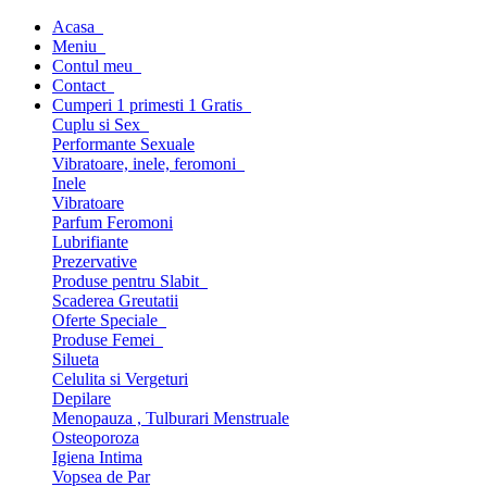
Acasa
Meniu
Contul meu
Contact
Cumperi 1 primesti 1 Gratis
Cuplu si Sex
Performante Sexuale
Vibratoare, inele, feromoni
Inele
Vibratoare
Parfum Feromoni
Lubrifiante
Prezervative
Produse pentru Slabit
Scaderea Greutatii
Oferte Speciale
Produse Femei
Silueta
Celulita si Vergeturi
Depilare
Menopauza , Tulburari Menstruale
Osteoporoza
Igiena Intima
Vopsea de Par