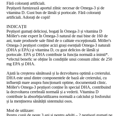
Fără coloranți artificiali.
Peștișorii furnizează aportul zilnic necesar de Omega-3 și de
vitamina D. Gust bun de lămâi și portocale. Fără coloranți
artificiali. Adorați de copii!
INDICAȚII
Peștișori gumați delicioși, bogați în Omega-3 și vitamina D
Möller's este expert în Omega-3 natural de mai bine de 160 de
ani, toate produsele sale fiind de o calitate excepțională. Möller's
Omega-3 peștișori conține acizi grași esențiali Omega-3 naturali
(DHA și EPA) și vitamina D, cu gust delicios de lămâi și
portocale. EPA și DHA contribuie la funcția normală a inimii*.
*efectul benefic se obține în condițiile unui consum zilnic de 250
mg EPA și DHA.
Ajută la creșterea sănătoasă și la dezvoltarea optimă a creierului.
DHA este unul dintre componentele de bază ale creierului, cu
influență mare asupra funcționarii optime, documentată clinic.
Möller's Omega-3 peștișori conține în special DHA, contribuind
la dezvoltarea cerebrală normală și a vederii. Vitamina D
contribuie la absorbția/utilizarea normală a calciului și fosforului
și la menținerea sănătății sistemului osos.
Mod de utilizare:
Pentru copii de peste 3 ani și pentru adulți – 2 peștișori gumați pe