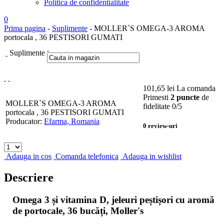
Politica de confidentialitate
0
Prima pagina
-
Suplimente
- MOLLER`S OMEGA-3 AROMA
portocala , 36 PESTISORI GUMATI
Suplimente
101,65
lei
La comanda
Primesti
2 puncte
de
MOLLER`S OMEGA-3 AROMA
fidelitate
0
/5
portocala , 36 PESTISORI GUMATI
Producator:
Efarma, Romania
0
review-uri
Adauga in cos
Comanda telefonica
Adauga in wishlist
Descriere
Omega 3 și vitamina D, jeleuri peștișori cu aromă
de portocale, 36 bucăți, Moller's