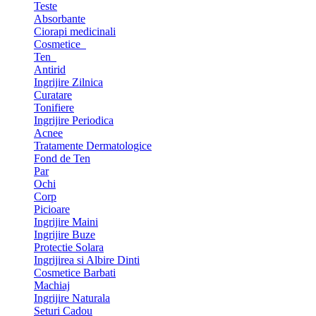
Teste
Absorbante
Ciorapi medicinali
Cosmetice
Ten
Antirid
Ingrijire Zilnica
Curatare
Tonifiere
Ingrijire Periodica
Acnee
Tratamente Dermatologice
Fond de Ten
Par
Ochi
Corp
Picioare
Ingrijire Maini
Ingrijire Buze
Protectie Solara
Ingrijirea si Albire Dinti
Cosmetice Barbati
Machiaj
Ingrijire Naturala
Seturi Cadou