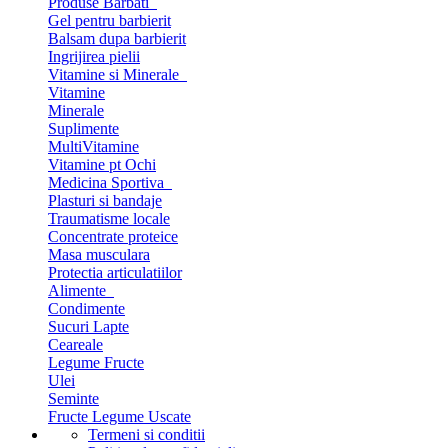
Produse Barbati
Gel pentru barbierit
Balsam dupa barbierit
Ingrijirea pielii
Vitamine si Minerale
Vitamine
Minerale
Suplimente
MultiVitamine
Vitamine pt Ochi
Medicina Sportiva
Plasturi si bandaje
Traumatisme locale
Concentrate proteice
Masa musculara
Protectia articulatiilor
Alimente
Condimente
Sucuri Lapte
Ceareale
Legume Fructe
Ulei
Seminte
Fructe Legume Uscate
Termeni si conditii