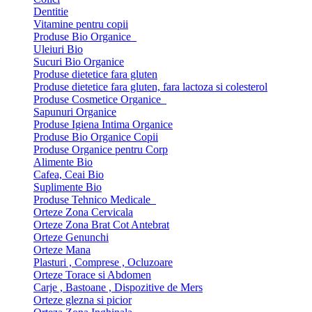
Dentitie
Vitamine pentru copii
Produse Bio Organice
Uleiuri Bio
Sucuri Bio Organice
Produse dietetice fara gluten
Produse dietetice fara gluten, fara lactoza si colesterol
Produse Cosmetice Organice
Sapunuri Organice
Produse Igiena Intima Organice
Produse Bio Organice Copii
Produse Organice pentru Corp
Alimente Bio
Cafea, Ceai Bio
Suplimente Bio
Produse Tehnico Medicale
Orteze Zona Cervicala
Orteze Zona Brat Cot Antebrat
Orteze Genunchi
Orteze Mana
Plasturi , Comprese , Ocluzoare
Orteze Torace si Abdomen
Carje , Bastoane , Dispozitive de Mers
Orteze glezna si picior