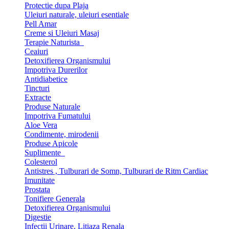
Protectie dupa Plaja
Uleiuri naturale, uleiuri esentiale
Pell Amar
Creme si Uleiuri Masaj
Terapie Naturista
Ceaiuri
Detoxifierea Organismului
Impotriva Durerilor
Antidiabetice
Tincturi
Extracte
Produse Naturale
Impotriva Fumatului
Aloe Vera
Condimente, mirodenii
Produse Apicole
Suplimente
Colesterol
Antistres , Tulburari de Somn, Tulburari de Ritm Cardiac
Imunitate
Prostata
Tonifiere Generala
Detoxifierea Organismului
Digestie
Infectii Urinare, Litiaza Renala