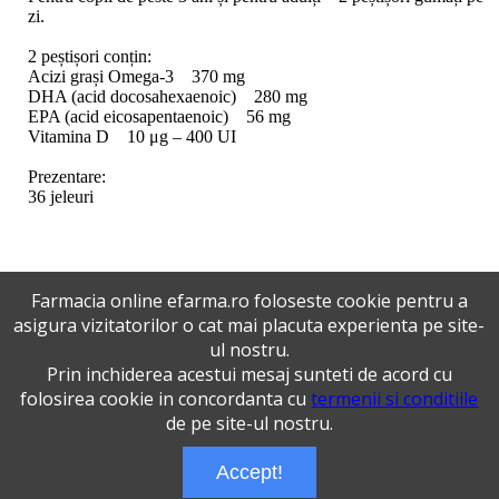
zi.
2 peștișori conțin:
Acizi grași Omega-3 370 mg
DHA (acid docosahexaenoic) 280 mg
EPA (acid eicosapentaenoic) 56 mg
Vitamina D 10 μg – 400 UI
Prezentare:
36 jeleuri
Farmacia online efarma.ro foloseste cookie pentru a
Inca nu sunt review-uri la acest produs !
asigura vizitatorilor o cat mai placuta experienta pe site-
ul nostru.
Adauga un review
Prin inchiderea acestui mesaj sunteti de acord cu
Termeni si conditii
folosirea cookie in concordanta cu
termenii si conditiile
Politica de confidentialitate
de pe site-ul nostru.
Versiunea desktop
Telefoane eFarma:
0727515368
Accept!
Dreptul de autor © efarma.ro - Toate Drepturile Rezervate.