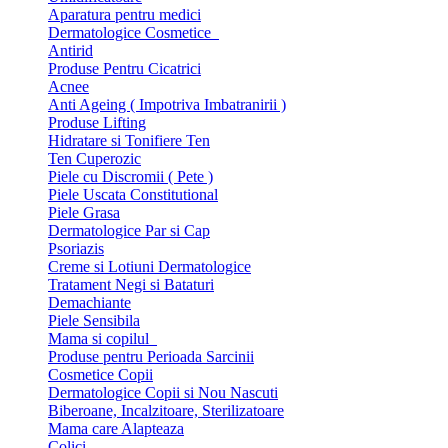
Aparatura pentru medici
Dermatologice Cosmetice
Antirid
Produse Pentru Cicatrici
Acnee
Anti Ageing ( Impotriva Imbatranirii )
Produse Lifting
Hidratare si Tonifiere Ten
Ten Cuperozic
Piele cu Discromii ( Pete )
Piele Uscata Constitutional
Piele Grasa
Dermatologice Par si Cap
Psoriazis
Creme si Lotiuni Dermatologice
Tratament Negi si Bataturi
Demachiante
Piele Sensibila
Mama si copilul
Produse pentru Perioada Sarcinii
Cosmetice Copii
Dermatologice Copii si Nou Nascuti
Biberoane, Incalzitoare, Sterilizatoare
Mama care Alapteaza
Colici