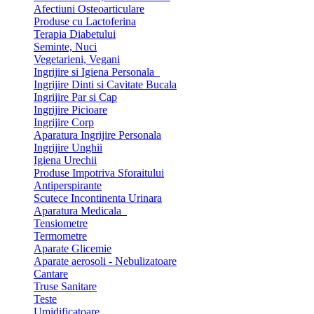
Afectiuni Osteoarticulare
Produse cu Lactoferina
Terapia Diabetului
Seminte, Nuci
Vegetarieni, Vegani
Ingrijire si Igiena Personala
Ingrijire Dinti si Cavitate Bucala
Ingrijire Par si Cap
Ingrijire Picioare
Ingrijire Corp
Aparatura Ingrijire Personala
Ingrijire Unghii
Igiena Urechii
Produse Impotriva Sforaitului
Antiperspirante
Scutece Incontinenta Urinara
Aparatura Medicala
Tensiometre
Termometre
Aparate Glicemie
Aparate aerosoli - Nebulizatoare
Cantare
Truse Sanitare
Teste
Umidificatoare