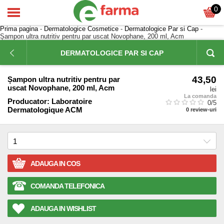
0
Prima pagina
-
Dermatologice Cosmetice
-
Dermatologice Par si Cap
-
Șampon ultra nutritiv pentru par uscat Novophane, 200 ml, Acm
DERMATOLOGICE PAR SI CAP
43,50
Șampon ultra nutritiv pentru par
uscat Novophane, 200 ml, Acm
lei
La comanda
Producator:
Laboratoire
0
/5
Dermatologique ACM
0
review-uri
ADAUGA IN COS
COMANDA TELEFONICA
ADAUGA IN WISHLIST