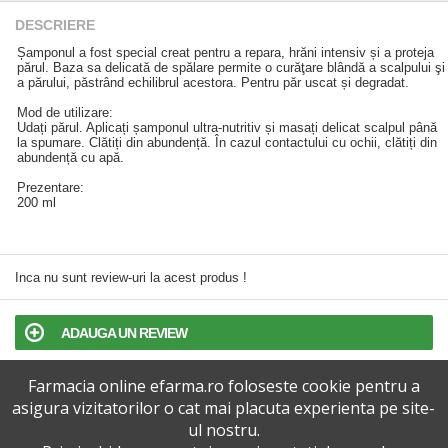
DESCRIERE
Șamponul a fost special creat pentru a repara, hrăni intensiv și a proteja
părul. Baza sa delicată de spălare permite o curăţare blândă a scalpului şi
a părului, păstrând echilibrul acestora. Pentru păr uscat și degradat.
Mod de utilizare:
Udați părul. Aplicați șamponul ultra-nutritiv și masați delicat scalpul până
la spumare. Clătiți din abundență. În cazul contactului cu ochii, clătiți din
abundență cu apă.
Prezentare:
200 ml
Inca nu sunt review-uri la acest produs !
ADAUGA UN REVIEW
Farmacia online efarma.ro foloseste cookie pentru a
TERMENI SI CONDITII
asigura vizitatorilor o cat mai placuta experienta pe site-
ul nostru.
POLITICA DE CONFIDENTIALITATE