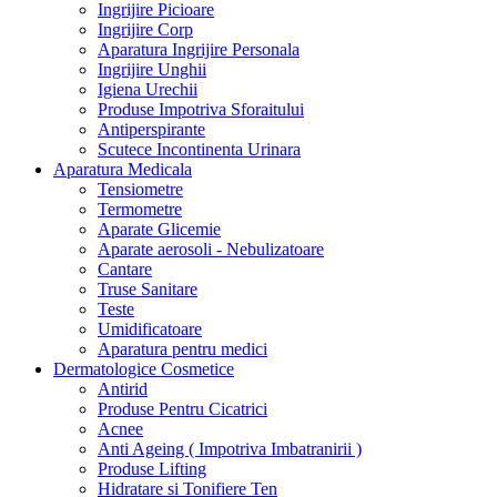
Ingrijire Picioare
Ingrijire Corp
Aparatura Ingrijire Personala
Ingrijire Unghii
Igiena Urechii
Produse Impotriva Sforaitului
Antiperspirante
Scutece Incontinenta Urinara
Aparatura Medicala
Tensiometre
Termometre
Aparate Glicemie
Aparate aerosoli - Nebulizatoare
Cantare
Truse Sanitare
Teste
Umidificatoare
Aparatura pentru medici
Dermatologice Cosmetice
Antirid
Produse Pentru Cicatrici
Acnee
Anti Ageing ( Impotriva Imbatranirii )
Produse Lifting
Hidratare si Tonifiere Ten