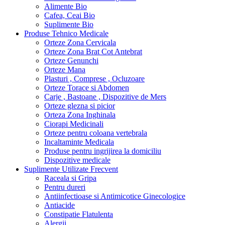
Alimente Bio
Cafea, Ceai Bio
Suplimente Bio
Produse Tehnico Medicale
Orteze Zona Cervicala
Orteze Zona Brat Cot Antebrat
Orteze Genunchi
Orteze Mana
Plasturi , Comprese , Ocluzoare
Orteze Torace si Abdomen
Carje , Bastoane , Dispozitive de Mers
Orteze glezna si picior
Orteza Zona Inghinala
Ciorapi Medicinali
Orteze pentru coloana vertebrala
Incaltaminte Medicala
Produse pentru ingrijirea la domiciliu
Dispozitive medicale
Suplimente Utilizate Frecvent
Raceala si Gripa
Pentru dureri
Antiinfectioase si Antimicotice Ginecologice
Antiacide
Constipatie Flatulenta
Alergii