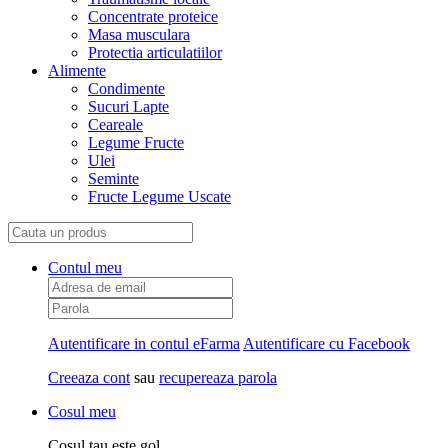
Concentrate proteice
Masa musculara
Protectia articulatiilor
Alimente
Condimente
Sucuri Lapte
Ceareale
Legume Fructe
Ulei
Seminte
Fructe Legume Uscate
Contul meu
Autentificare in contul eFarma
Autentificare cu Facebook
Creeaza cont
sau
recupereaza parola
Cosul meu
Cosul tau este gol