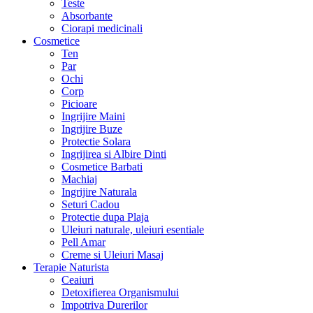
Teste
Absorbante
Ciorapi medicinali
Cosmetice
Ten
Par
Ochi
Corp
Picioare
Ingrijire Maini
Ingrijire Buze
Protectie Solara
Ingrijirea si Albire Dinti
Cosmetice Barbati
Machiaj
Ingrijire Naturala
Seturi Cadou
Protectie dupa Plaja
Uleiuri naturale, uleiuri esentiale
Pell Amar
Creme si Uleiuri Masaj
Terapie Naturista
Ceaiuri
Detoxifierea Organismului
Impotriva Durerilor