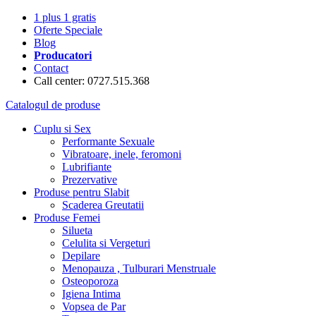
1 plus 1 gratis
Oferte Speciale
Blog
Producatori
Contact
Call center: 0727.515.368
Catalogul de produse
Cuplu si Sex
Performante Sexuale
Vibratoare, inele, feromoni
Lubrifiante
Prezervative
Produse pentru Slabit
Scaderea Greutatii
Produse Femei
Silueta
Celulita si Vergeturi
Depilare
Menopauza , Tulburari Menstruale
Osteoporoza
Igiena Intima
Vopsea de Par