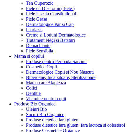
Ten Cuperozic
Piele cu Discromii ( Pete )
Piele Uscata Constitutional
Piele Grasa
Dermatologice Par si Cap
Psoriazis
Creme si Lotiuni Dermatologice
Tratament Negi si Bataturi
Demachiante
Piele Sensibila
Mama si copilul
Produse pentru Perioada Sarcinii
Cosmetice Copii
Dermatologice Copii si Nou Nascuti
Biberoane, Incalzitoare, Sterilizatoare
Mama care Alapteaza
Colici
Dentitie
Vitamine pentru copii
Produse Bio Organice
Uleiuri Bio
Sucuri Bio Organice
Produse dietetice fara gluten
Produse dietetice fara gluten, fara lactoza si colesterol
Produse Cosmetice Organice