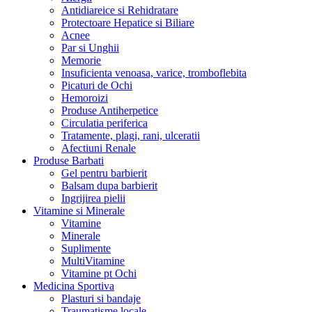
Antidiareice si Rehidratare
Protectoare Hepatice si Biliare
Acnee
Par si Unghii
Memorie
Insuficienta venoasa, varice, tromboflebita
Picaturi de Ochi
Hemoroizi
Produse Antiherpetice
Circulatia periferica
Tratamente, plagi, rani, ulceratii
Afectiuni Renale
Produse Barbati
Gel pentru barbierit
Balsam dupa barbierit
Ingrijirea pielii
Vitamine si Minerale
Vitamine
Minerale
Suplimente
MultiVitamine
Vitamine pt Ochi
Medicina Sportiva
Plasturi si bandaje
Traumatisme locale