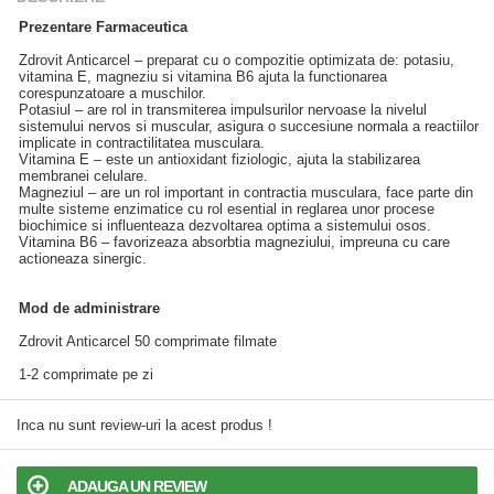
Prezentare Farmaceutica
Zdrovit Anticarcel – preparat cu o compozitie optimizata de: potasiu,
vitamina E, magneziu si vitamina B6 ajuta la functionarea
corespunzatoare a muschilor.
Potasiul – are rol in transmiterea impulsurilor nervoase la nivelul
sistemului nervos si muscular, asigura o succesiune normala a reactiilor
implicate in contractilitatea musculara.
Vitamina E – este un antioxidant fiziologic, ajuta la stabilizarea
membranei celulare.
Magneziul – are un rol important in contractia musculara, face parte din
multe sisteme enzimatice cu rol esential in reglarea unor procese
biochimice si influenteaza dezvoltarea optima a sistemului osos.
Vitamina B6 – favorizeaza absorbtia magneziului, impreuna cu care
actioneaza sinergic.
Mod de administrare
Zdrovit Anticarcel 50 comprimate filmate
1-2 comprimate pe zi
Inca nu sunt review-uri la acest produs !
ADAUGA UN REVIEW