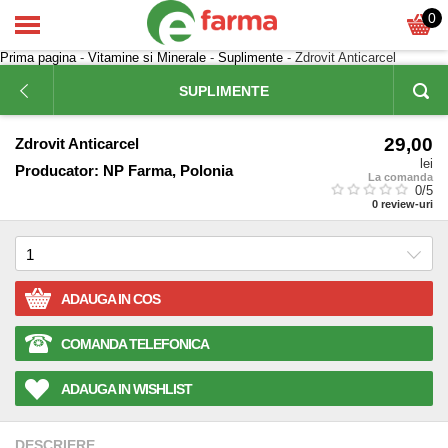
0
Prima pagina
-
Vitamine si Minerale
-
Suplimente
- Zdrovit Anticarcel
SUPLIMENTE
29,00
Zdrovit Anticarcel
lei
Producator:
NP Farma, Polonia
La comanda
0
/5
0
review-uri
ADAUGA IN COS
COMANDA TELEFONICA
ADAUGA IN WISHLIST
DESCRIERE