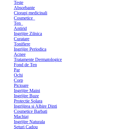
Teste
Absorbante
Ciorapi medicinali
Cosmetice
Ten
Antirid
Ingrijire Zilnica
Curatare
Tonifiere
Ingrijire Periodica
Acnee
Tratamente Dermatologice
Fond de Ten
Par
Ochi
Corp
Picioare
Ingrijire Maini
Ingrijire Buze
Protectie Solara
Ingrijirea si Albire Dinti
Cosmetice Barbati
Machiaj
Ingrijire Naturala
Seturi Cadou