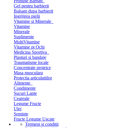
Produse Barbati
Gel pentru barbierit
Balsam dupa barbierit
Ingrijirea pielii
Vitamine si Minerale
Vitamine
Minerale
Suplimente
MultiVitamine
Vitamine pt Ochi
Medicina Sportiva
Plasturi si bandaje
Traumatisme locale
Concentrate proteice
Masa musculara
Protectia articulatiilor
Alimente
Condimente
Sucuri Lapte
Ceareale
Legume Fructe
Ulei
Seminte
Fructe Legume Uscate
Termeni si conditii