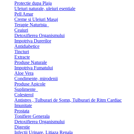
Protectie dupa Plaja
Uleiuri naturale, uleiuri esentiale
Pell Amar
Creme si Uleiuri Masaj
Terapie Naturista
Ceaiuri
Detoxifierea Organismului
Impotriva Durerilor
Antidiabetice
Tincturi
Extracte
Produse Naturale
Impotriva Fumatului
Aloe Vera
Condimente, mirodenii
Produse Apicole
Suplimente
Colesterol
Antistres , Tulburari de Somn, Tulburari de Ritm Cardiac
Imunitate
Prostata
Tonifiere Generala
Detoxifierea Organismului
Digestie
Infectii Urinare, Litiaza Renala