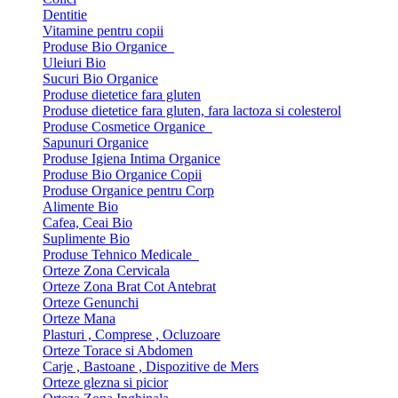
Dentitie
Vitamine pentru copii
Produse Bio Organice
Uleiuri Bio
Sucuri Bio Organice
Produse dietetice fara gluten
Produse dietetice fara gluten, fara lactoza si colesterol
Produse Cosmetice Organice
Sapunuri Organice
Produse Igiena Intima Organice
Produse Bio Organice Copii
Produse Organice pentru Corp
Alimente Bio
Cafea, Ceai Bio
Suplimente Bio
Produse Tehnico Medicale
Orteze Zona Cervicala
Orteze Zona Brat Cot Antebrat
Orteze Genunchi
Orteze Mana
Plasturi , Comprese , Ocluzoare
Orteze Torace si Abdomen
Carje , Bastoane , Dispozitive de Mers
Orteze glezna si picior