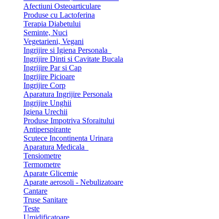
Afectiuni Osteoarticulare
Produse cu Lactoferina
Terapia Diabetului
Seminte, Nuci
Vegetarieni, Vegani
Ingrijire si Igiena Personala
Ingrijire Dinti si Cavitate Bucala
Ingrijire Par si Cap
Ingrijire Picioare
Ingrijire Corp
Aparatura Ingrijire Personala
Ingrijire Unghii
Igiena Urechii
Produse Impotriva Sforaitului
Antiperspirante
Scutece Incontinenta Urinara
Aparatura Medicala
Tensiometre
Termometre
Aparate Glicemie
Aparate aerosoli - Nebulizatoare
Cantare
Truse Sanitare
Teste
Umidificatoare