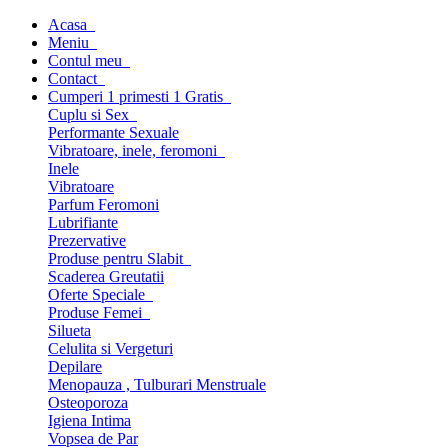
Acasa
Meniu
Contul meu
Contact
Cumperi 1 primesti 1 Gratis
Cuplu si Sex
Performante Sexuale
Vibratoare, inele, feromoni
Inele
Vibratoare
Parfum Feromoni
Lubrifiante
Prezervative
Produse pentru Slabit
Scaderea Greutatii
Oferte Speciale
Produse Femei
Silueta
Celulita si Vergeturi
Depilare
Menopauza , Tulburari Menstruale
Osteoporoza
Igiena Intima
Vopsea de Par