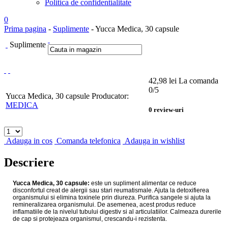
Politica de confidentialitate
0
Prima pagina
-
Suplimente
- Yucca Medica, 30 capsule
Suplimente
42,98
lei
La comanda
0
/5
Yucca Medica, 30 capsule
Producator:
MEDICA
0
review-uri
Adauga in cos
Comanda telefonica
Adauga in wishlist
Descriere
Yucca Medica, 30 capsule:
este un supliment alimentar ce reduce
disconfortul creat de alergii sau stari reumatismale. Ajuta la detoxifierea
organismului si elimina toxinele prin diureza. Purifica sangele si ajuta la
remineralizarea organismului. De asemenea, acest produs reduce
inflamatiile de la nivelul tubului digestiv si al articulatiilor. Calmeaza durerile
de cap si protejeaza organismul, crescandu-i rezistenta.