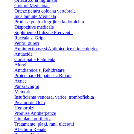
Orteza Zona Inghinala
Ciorapi Medicinali
Orteze pentru coloana vertebrala
Incaltaminte Medicala
Produse pentru ingrijirea la domiciliu
Dispozitive medicale
Suplimente Utilizate Frecvent
Raceala si Gripa
Pentru dureri
Antiinfectioase si Antimicotice Ginecologice
Antiacide
Constipatie Flatulenta
Alergii
Antidiareice si Rehidratare
Protectoare Hepatice si Biliare
Acnee
Par si Unghii
Memorie
Insuficienta venoasa, varice, tromboflebita
Picaturi de Ochi
Hemoroizi
Produse Antiherpetice
Circulatia periferica
Tratamente, plagi, rani, ulceratii
Afectiuni Renale