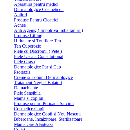
Aparatura pentru medici
Dermatologice Cosmetice
Antirid
Produse Pentru Cicatrici
Acnee
Anti Ageing ( Impotriva Imbatranirii )
Produse Lifting
Hidratare si Tonifiere Ten
Ten Cuperozic
Piele cu Discromii ( Pete )
Piele Uscata Constitutional
Piele Grasa
Dermatologice Par si Cap
Psoriazis
Creme si Lotiuni Dermatologice
Tratament Negi si Bataturi
Demachiante
Piele Sensibila
Mama si copilul
Produse pentru Perioada Sarcinii
Cosmetice Copii
Dermatologice Copii si Nou Nascuti
Biberoane, Incalzitoare, Sterilizatoare
Mama care Alapteaza
Colici