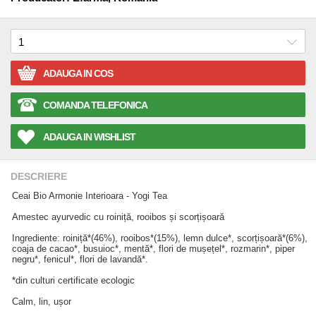
ADAUGA IN COS
COMANDA TELEFONICA
ADAUGA IN WISHLIST
DESCRIERE
Ceai Bio Armonie Interioara - Yogi Tea
Amestec ayurvedic cu roiniță, rooibos și scorțișoară
Ingrediente: roiniță*(46%), rooibos*(15%), lemn dulce*, scorțișoară*(6%),
coaja de cacao*, busuioc*, mentă*, flori de mușețel*, rozmarin*, piper
negru*, fenicul*, flori de lavandă*.
*din culturi certificate ecologic
Calm, lin, ușor