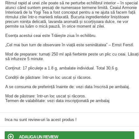
Ritmul rapid al unei zile poate să ne perturbe echilibrul interior – în special
atunci când suntem presați de numeroase termene limită. Ceaiul Armonie
Interioară de la Yogi Tea a fost conceput pentru a ne ajuta să facem față
ritmului zilei într-o manieră relaxată. Bucuria ingredientelor liniștitoare
precum roinița delicată, lavanda aromată și scorțișoara dulce, ne vor
permite sa luăm o mică pauză, în orice moment al zilei.
Esența acestui ceai este Trăiește ziua în echilibru.
„Cel mai bun turn de observare în viață este seninătatea” – Ernst Ferstl.
Mod de preparare: turnați 250 ml apă fierbinte peste un plic cu ceai. Lăsați
să infuzeze 5 minute.
Conținut: 17 pliculeţe a 1.8 g, ambalate individual. Total 30,6 g.
Condiții de păstrare: într-un loc uscat și răcoros.
A se consuma de preferință înainte de: vezi data înscrisă pe ambalaj.
Mod de păstrare: într-un loc uscat și răcoros.
Termen de valabilitate: vezi data inscripţionată pe ambalaj
Inca nu sunt review-uri la acest produs !
ADAUGA UN REVIEW