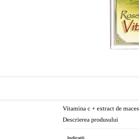
Cumpara de minim 299 lei
din farmaci
Vitamina c + extract de ma
Descrierea produsului
Indicatii