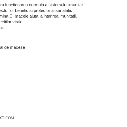
ru functionarea normala a sistemului imunitar.
ul lor benefic si protector al sanatatii.
mina C, macele ajuta la intarirea imunitatii.
tiilor virale.
ui.
ral de macese
MIXT COM.