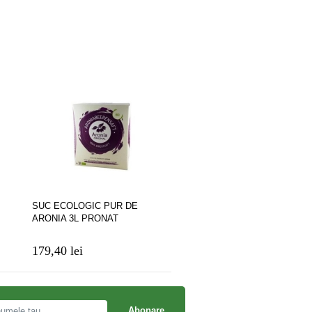
SUC ECOLOGIC PUR DE
Ginkgo Biloba + Ginseng 10 
ARONIA 3L PRONAT
x 10ml
179,40 lei
17,84 lei
Abonare