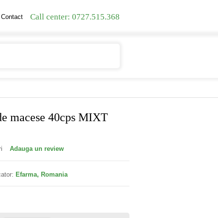
Call center: 0727.515.368
Contact
Contul meu
Cosul meu
 de macese 40cps MIXT
i
Adauga un review
ator:
Efarma, Romania