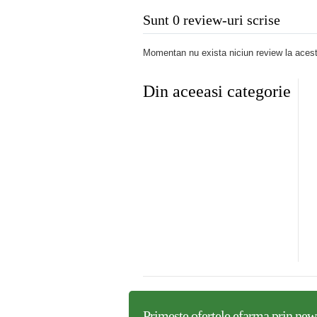
Sunt 0 review-uri scrise
Momentan nu exista niciun review la acest
Din aceeasi categorie
MANARE PARFUMATA
DROPSURI LAMAIE MENTOL
HAR IMPRIMAT FLORI (
VITAMINA C FARA ZAHAR 90 GR
GHT CANDEL ART)
DAMEL GROUP
,68 lei
24,00 lei
Primeste ofertele
efarma
prin news