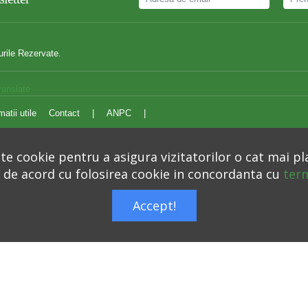
urile Rezervate.
ranslate
matii utile
Contact
|
ANPC
|
e cookie pentru a asigura vizitatorilor o cat mai pl
i de acord cu folosirea cookie in concordanta cu
term
Autoritatea Nationala pentru Protectia Consumatorilor –
anpc.ro
Accept!