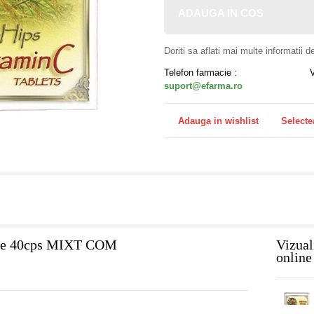
ADAUGA IN COS
Doriti sa aflati mai multe informatii 
Telefon farmacie :
suport@efarma.ro
Adauga in wishlist
Selecte
a online eFarma si beneficiezi de transport gratuit!
cese 40cps MIXT COM
Vizual
online