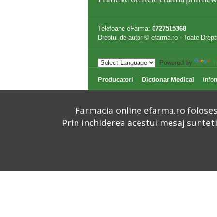
Telefoane eFarma:
0727515368
Dreptul de autor © efarma.ro - Toate Drept
Powered by
T
Producatori
Dictionar Medical
Infor
Farmacia online efarma.ro folosest
Prin inchiderea acestui mesaj suntet