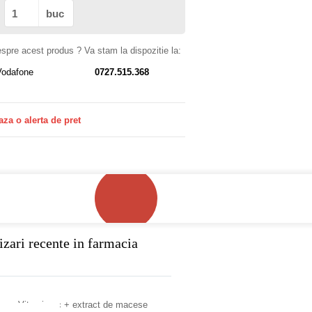
buc
despre acest produs ? Va stam la dispozitie la:
Vodafone
0727.515.368
aza o alerta de pret
izari recente in farmacia
Vitamina c + extract de macese