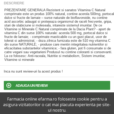
DESCRIERE
PREZENTARE GENERALA Rezistent si sanatos Vitamina C Natural
comprimate este un produs 100% natural, contine acerola 500mg, portocal
dulce si fructe de lamaie – surse naturale de bioflavonoide, nu contine
acid ascorbic adaugat si protejeaza organismul de raceli frecvente, gripa,
stari de slabiciune si moleseala, intareste sistemul imunitar. De ce
Vitamine si Minerale C Natural comprimate de la Dacia Plant? - aport de
vitamina C din surse 100% naturale: acerola 500 mg, portocal dulce si
fructe de lamaie; - comprimate masticabile cu un gust placut, usor de
tolerat si administrat; - doza zilnica furnizata este de 510 mg vitamina C
din surse NATURALE; - produse care mentin integritatea nutrientilor si
eficacitatea substantelor vitaminice; - fara gluten, pot fi consumate si de
catre vegani sau vegetarieni Produsul nu contine coloranti si conservanti.
La ce folosesc: Anti-raceala, Nutritie si metabolism, Sistem imunitar,
Vitamine si minerale
Inca nu sunt review-uri la acest produs !
ADAUGA UN REVIEW
Farmacia online efarma.ro foloseste cookie pentru a
TERMENI SI CONDITII
asigura vizitatorilor o cat mai placuta experienta pe site-
ul nostru.
POLITICA DE CONFIDENTIALITATE