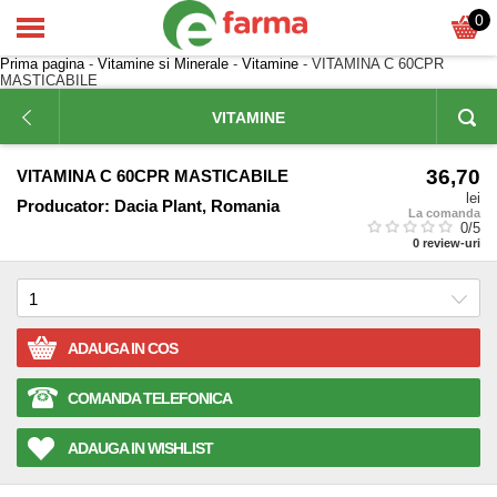
0
Prima pagina
-
Vitamine si Minerale
-
Vitamine
- VITAMINA C 60CPR
MASTICABILE
VITAMINE
36,70
VITAMINA C 60CPR MASTICABILE
lei
Producator:
Dacia Plant, Romania
La comanda
0
/5
0
review-uri
ADAUGA IN COS
COMANDA TELEFONICA
ADAUGA IN WISHLIST