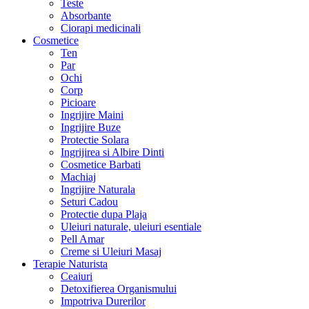
Teste
Absorbante
Ciorapi medicinali
Cosmetice
Ten
Par
Ochi
Corp
Picioare
Ingrijire Maini
Ingrijire Buze
Protectie Solara
Ingrijirea si Albire Dinti
Cosmetice Barbati
Machiaj
Ingrijire Naturala
Seturi Cadou
Protectie dupa Plaja
Uleiuri naturale, uleiuri esentiale
Pell Amar
Creme si Uleiuri Masaj
Terapie Naturista
Ceaiuri
Detoxifierea Organismului
Impotriva Durerilor