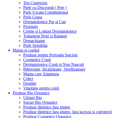
Ten Cuperozic
Piele cu Discromii ( Pete )
Piele Uscata Constitutional
Piele Grasa
Dermatologice Par si Cap
Psoriazis
Creme si Lotiuni Dermatologice
Tratament Negi si Bataturi
Demachiante
Piele Sensibila
Mama si copilul
Produse pentru Perioada Sarcinii
Cosmetice Copii
Dermatologice Copii si Nou Nascuti
Biberoane, Incalzitoare, Sterilizatoare
Mama care Alapteaza
Colici
Dentitie
Vitamine pentru copii
Produse Bio Organice
Uleiuri Bio
Sucuri Bio Organice
Produse dietetice fara gluten
Produse dietetice fara gluten, fara lactoza si colesterol
Produse Cosmetice Organice