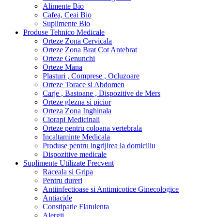
Alimente Bio
Cafea, Ceai Bio
Suplimente Bio
Produse Tehnico Medicale
Orteze Zona Cervicala
Orteze Zona Brat Cot Antebrat
Orteze Genunchi
Orteze Mana
Plasturi , Comprese , Ocluzoare
Orteze Torace si Abdomen
Carje , Bastoane , Dispozitive de Mers
Orteze glezna si picior
Orteza Zona Inghinala
Ciorapi Medicinali
Orteze pentru coloana vertebrala
Incaltaminte Medicala
Produse pentru ingrijirea la domiciliu
Dispozitive medicale
Suplimente Utilizate Frecvent
Raceala si Gripa
Pentru dureri
Antiinfectioase si Antimicotice Ginecologice
Antiacide
Constipatie Flatulenta
Alergii