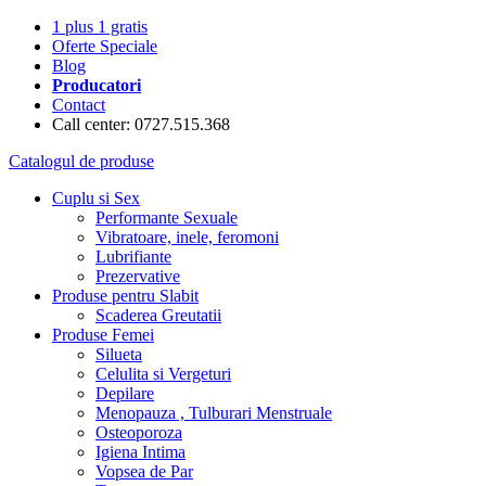
1 plus 1 gratis
Oferte Speciale
Blog
Producatori
Contact
Call center: 0727.515.368
Catalogul de produse
Cuplu si Sex
Performante Sexuale
Vibratoare, inele, feromoni
Lubrifiante
Prezervative
Produse pentru Slabit
Scaderea Greutatii
Produse Femei
Silueta
Celulita si Vergeturi
Depilare
Menopauza , Tulburari Menstruale
Osteoporoza
Igiena Intima
Vopsea de Par