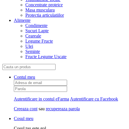
Concentrate proteice
Masa musculara
Protectia articulatiilor
Alimente
Condimente
Sucuri Lapte
Ceareale
Legume Fructe
Ulei
Seminte
Fructe Legume Uscate
Contul meu
Autentificare in contul eFarma
Autentificare cu Facebook
Creeaza cont
sau
recupereaza parola
Cosul meu
Cosul tau este gol