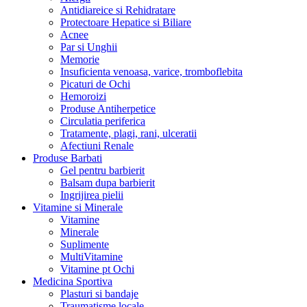
Antidiareice si Rehidratare
Protectoare Hepatice si Biliare
Acnee
Par si Unghii
Memorie
Insuficienta venoasa, varice, tromboflebita
Picaturi de Ochi
Hemoroizi
Produse Antiherpetice
Circulatia periferica
Tratamente, plagi, rani, ulceratii
Afectiuni Renale
Produse Barbati
Gel pentru barbierit
Balsam dupa barbierit
Ingrijirea pielii
Vitamine si Minerale
Vitamine
Minerale
Suplimente
MultiVitamine
Vitamine pt Ochi
Medicina Sportiva
Plasturi si bandaje
Traumatisme locale