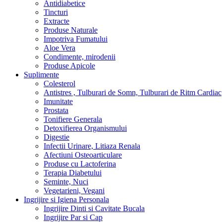
Antidiabetice
Tincturi
Extracte
Produse Naturale
Impotriva Fumatului
Aloe Vera
Condimente, mirodenii
Produse Apicole
Suplimente
Colesterol
Antistres , Tulburari de Somn, Tulburari de Ritm Cardiac
Imunitate
Prostata
Tonifiere Generala
Detoxifierea Organismului
Digestie
Infectii Urinare, Litiaza Renala
Afectiuni Osteoarticulare
Produse cu Lactoferina
Terapia Diabetului
Seminte, Nuci
Vegetarieni, Vegani
Ingrijire si Igiena Personala
Ingrijire Dinti si Cavitate Bucala
Ingrijire Par si Cap