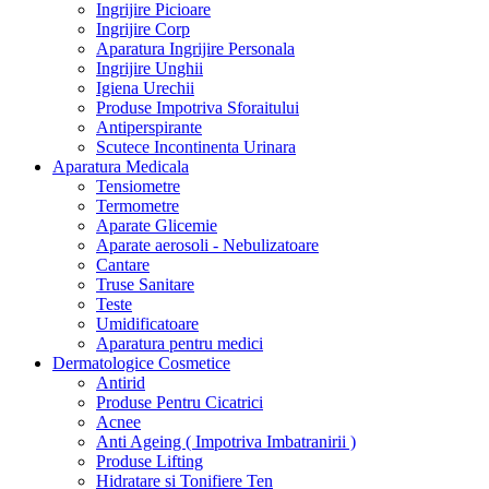
Ingrijire Picioare
Ingrijire Corp
Aparatura Ingrijire Personala
Ingrijire Unghii
Igiena Urechii
Produse Impotriva Sforaitului
Antiperspirante
Scutece Incontinenta Urinara
Aparatura Medicala
Tensiometre
Termometre
Aparate Glicemie
Aparate aerosoli - Nebulizatoare
Cantare
Truse Sanitare
Teste
Umidificatoare
Aparatura pentru medici
Dermatologice Cosmetice
Antirid
Produse Pentru Cicatrici
Acnee
Anti Ageing ( Impotriva Imbatranirii )
Produse Lifting
Hidratare si Tonifiere Ten