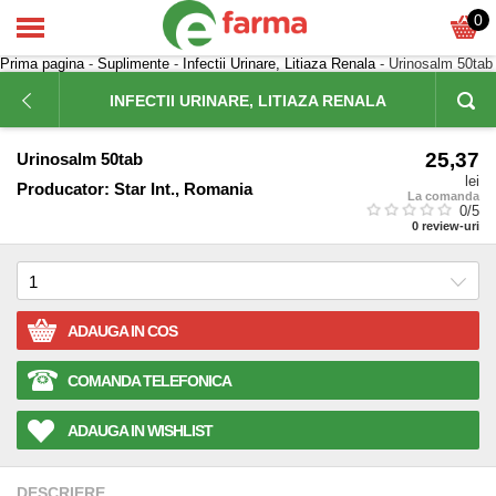
0
Prima pagina
-
Suplimente
-
Infectii Urinare, Litiaza Renala
- Urinosalm 50tab
INFECTII URINARE, LITIAZA RENALA
25,37
Urinosalm 50tab
lei
Producator:
Star Int., Romania
La comanda
0
/5
0
review-uri
ADAUGA IN COS
COMANDA TELEFONICA
ADAUGA IN WISHLIST
DESCRIERE