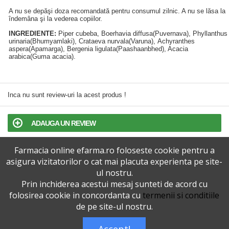
A nu se depăşi doza recomandată pentru consumul zilnic. A nu se lăsa la
îndemâna şi la vederea copiilor.
INGREDIENTE:
Piper cubeba, Boerhavia diffusa(Puvernava), Phyllanthus
urinaria(Bhumyamlaki), Crataeva nurvala(Varuna), Achyranthes
aspera(Apamarga), Bergenia ligulata(Paashaanbhed), Acacia
arabica(Guma acacia).
Inca nu sunt review-uri la acest produs !
ADAUGA UN REVIEW
Farmacia online efarma.ro foloseste cookie pentru a
TERMENI SI CONDITII
asigura vizitatorilor o cat mai placuta experienta pe site-
ul nostru.
POLITICA DE CONFIDENTIALITATE
Prin inchiderea acestui mesaj sunteti de acord cu
folosirea cookie in concordanta cu
termenii si conditiile
VERSIUNEA DESKTOP
de pe site-ul nostru.