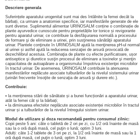
Descriere generala
Suferințele aparatului urogenital sunt mai des întâlnite la femei decât la
bărbați, ca urmare a anatomiei specifice, iar manifestările generate de ele
sunt diverse. Suplimentul alimentar URINOSALM conține o combinație de
plante ayurvedice cunoscute pentru proprietățile lor tonice și revigorante
pentru aparatul urinar, ce contribuie la desfăşurarea normală a procesului
de formare şi de eliminare a urinei, prin susţinerea sănătăţii aparatului
urinar. Plantele conţinute în URINOSALM ajută la menţinerea pH-ul normal
al urinei și astfel ajută la reducerea senzaţiei de arsură provocată de
dezechilibrul acestuia. Combinaţia de plante cu efecte purificatoare, ușor
antiseptice şi diuretice susţin procesul de eliminare a toxinelor şi menţin
capacitatea de autoapărare a organismului împotriva existenţei microbilor
în tractul urinar. De asemenea, URINOSALM contribuie la atenuarea
manifestărilor neplăcute asociate tulburărilor de la nivelul sistemului urinar
(urinări frecvente însoţite de senzaţia de arsură şi durere etc.).
Contribuie:
• la menținerea stării de sănătate și a bunei funcționări a aparatului urinar,
atât la femei cât și la bărbați;
• la diminuarea efectelor neplăcute asociate existenței microbilor în tractul
urinar și a tulburărilor de la nivelul întregului sistem urinar.
Modul de utilizare şi doza recomandată pentru consumul zilnic:
Copii peste 5 ani: câte o tabletă de 2 ori pe zi, cu 1/2 oră înainte de masă
sau la o oră după masă, cel puţin o lună; optim 3 luni.
Adulți: câte 1-2 tablete de 3 ori pe zi, la 1/2 oră înainte de masă sau la 1
oră după masă, cel puţin o lună; optim 3 luni.