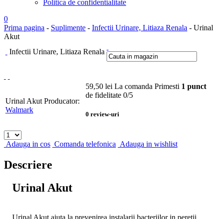
Politica de confidentialitate
0
Prima pagina
-
Suplimente
-
Infectii Urinare, Litiaza Renala
- Urinal
Akut
Infectii Urinare, Litiaza Renala
59,50
lei
La comanda
Primesti
1 punct
de fidelitate
0
/5
Urinal Akut
Producator:
Walmark
0
review-uri
Adauga in cos
Comanda telefonica
Adauga in wishlist
Descriere
Urinal Akut
Urinal Akut ajuta la prevenirea instalarii bacteriilor in peretii