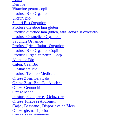
Dentitie
Vitamine pentru copii
Produse Bio Organice
Uleiuri Bio
Sucuri Bio Organice
Produse dietetice fara gluten
Produse dietetice fara gluten, fara lactoza si colesterol
Produse Cosmetice Organice
Sapunuri Organice
Produse Igiena Intima Organice
Produse Bio Organice Copii
Produse Organice pentru Corp
Alimente Bio
Cafea, Ceai Bio
Suplimente Bio
Produse Tehnico Medicale
Orteze Zona Cervicala
Orteze Zona Brat Cot Antebrat
Orteze Genunchi
Orteze Mana
Plasturi , Comprese , Ocluzoare
Orteze Torace si Abdomen
Carje , Bastoane , Dispozitive de Mers
Orteze glezna si picior