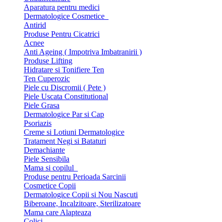
Aparatura pentru medici
Dermatologice Cosmetice
Antirid
Produse Pentru Cicatrici
Acnee
Anti Ageing ( Impotriva Imbatranirii )
Produse Lifting
Hidratare si Tonifiere Ten
Ten Cuperozic
Piele cu Discromii ( Pete )
Piele Uscata Constitutional
Piele Grasa
Dermatologice Par si Cap
Psoriazis
Creme si Lotiuni Dermatologice
Tratament Negi si Bataturi
Demachiante
Piele Sensibila
Mama si copilul
Produse pentru Perioada Sarcinii
Cosmetice Copii
Dermatologice Copii si Nou Nascuti
Biberoane, Incalzitoare, Sterilizatoare
Mama care Alapteaza
Colici