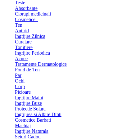
Teste
Absorbante
Ciorapi medicinali
Cosmetice
Ten
Antirid
Ingrijire Zilnica
Curatare
Tonifiere
Ingrijire Periodica
Acnee
Tratamente Dermatologice
Fond de Ten
Par
Ochi
Corp
Picioare
Ingrijire Maini
Ingrijire Buze
Protectie Solara
Ingrijirea si Albire Dinti
Cosmetice Barbati
Machiaj
Ingrijire Naturala
Seturi Cadou