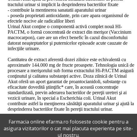
tractului urinar si implicit la desprinderea bacteriilor fixate
- contribuie la mentinerea sanatatii aparatului urinar
- poseda proprietati antioxidante, prin care apara organismul de
efectele nocive ale radicalilor liberi
Urinal Akut conţine o componentă activă complet nouă HI-
PACTM, o formă concentrată de extract din merişor (Vaccinium
macrocarpon), care are un efect benefic în cazul disconfortului
datorat neaşteptatelor şi puternicelor episoade acute cauzate de
infecţiile urinare.
Cantitatea de extract aferentă dozei zilnice este echivalentă cu
aproximativ 144.000 mg de fructe proaspete. Tehnologia unică de
procesare a merişorului sub forma extractului Hi-PACTM asigură
conţinutul şi calitatea substanţei active. Doza zilnică de Urinal
Akut oferă un aport garantat de proantocianidoli, substanţe cu
eficacitate dovedită ştiinţific* care, în această concentraţie
standardizată, previn aderarea bacteriilor de pereţii uretrei şi ai
vezicii urinare, în special a Escherichia coli. Urinal Akut
contribuie astfel la menţinerea sănătăţii aparatului urinar şi ajută la
desprinderea bacteriilor fixate în pereţii tractului urinar.
Farmacia online efarma.ro foloseste cookie pentru a
Inca nu sunt review-uri la acest produs !
asigura vizitatorilor o cat mai placuta experienta pe site-
ul nostru.
Adauga un review