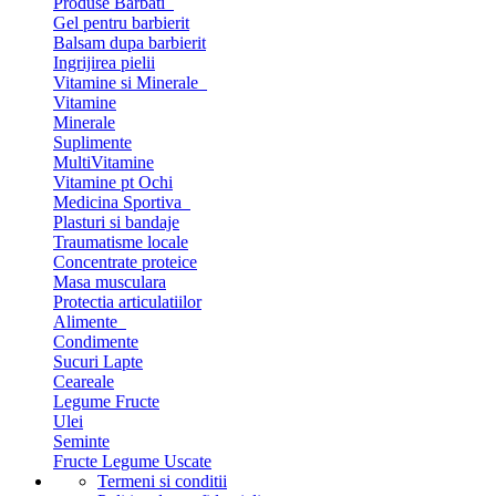
Produse Barbati
Gel pentru barbierit
Balsam dupa barbierit
Ingrijirea pielii
Vitamine si Minerale
Vitamine
Minerale
Suplimente
MultiVitamine
Vitamine pt Ochi
Medicina Sportiva
Plasturi si bandaje
Traumatisme locale
Concentrate proteice
Masa musculara
Protectia articulatiilor
Alimente
Condimente
Sucuri Lapte
Ceareale
Legume Fructe
Ulei
Seminte
Fructe Legume Uscate
Termeni si conditii