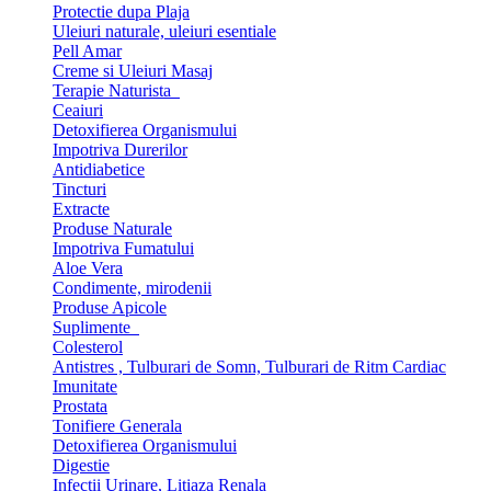
Protectie dupa Plaja
Uleiuri naturale, uleiuri esentiale
Pell Amar
Creme si Uleiuri Masaj
Terapie Naturista
Ceaiuri
Detoxifierea Organismului
Impotriva Durerilor
Antidiabetice
Tincturi
Extracte
Produse Naturale
Impotriva Fumatului
Aloe Vera
Condimente, mirodenii
Produse Apicole
Suplimente
Colesterol
Antistres , Tulburari de Somn, Tulburari de Ritm Cardiac
Imunitate
Prostata
Tonifiere Generala
Detoxifierea Organismului
Digestie
Infectii Urinare, Litiaza Renala