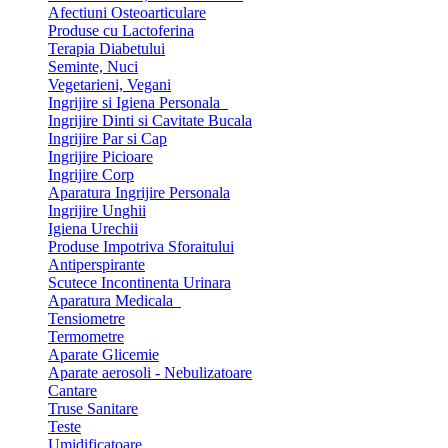
Afectiuni Osteoarticulare
Produse cu Lactoferina
Terapia Diabetului
Seminte, Nuci
Vegetarieni, Vegani
Ingrijire si Igiena Personala
Ingrijire Dinti si Cavitate Bucala
Ingrijire Par si Cap
Ingrijire Picioare
Ingrijire Corp
Aparatura Ingrijire Personala
Ingrijire Unghii
Igiena Urechii
Produse Impotriva Sforaitului
Antiperspirante
Scutece Incontinenta Urinara
Aparatura Medicala
Tensiometre
Termometre
Aparate Glicemie
Aparate aerosoli - Nebulizatoare
Cantare
Truse Sanitare
Teste
Umidificatoare