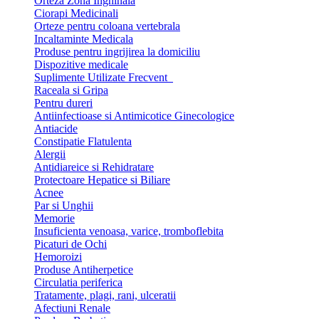
Orteza Zona Inghinala
Ciorapi Medicinali
Orteze pentru coloana vertebrala
Incaltaminte Medicala
Produse pentru ingrijirea la domiciliu
Dispozitive medicale
Suplimente Utilizate Frecvent
Raceala si Gripa
Pentru dureri
Antiinfectioase si Antimicotice Ginecologice
Antiacide
Constipatie Flatulenta
Alergii
Antidiareice si Rehidratare
Protectoare Hepatice si Biliare
Acnee
Par si Unghii
Memorie
Insuficienta venoasa, varice, tromboflebita
Picaturi de Ochi
Hemoroizi
Produse Antiherpetice
Circulatia periferica
Tratamente, plagi, rani, ulceratii
Afectiuni Renale