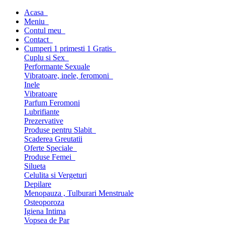
Acasa
Meniu
Contul meu
Contact
Cumperi 1 primesti 1 Gratis
Cuplu si Sex
Performante Sexuale
Vibratoare, inele, feromoni
Inele
Vibratoare
Parfum Feromoni
Lubrifiante
Prezervative
Produse pentru Slabit
Scaderea Greutatii
Oferte Speciale
Produse Femei
Silueta
Celulita si Vergeturi
Depilare
Menopauza , Tulburari Menstruale
Osteoporoza
Igiena Intima
Vopsea de Par