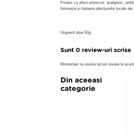
Produs cu efect protector, analgezic, antiba
foloseşte in tratarea afecţiunilor locale ale 
Unguent aloe 50g.
Sunt 0 review-uri scrise
Momentan nu exista niciun review la acest
Din aceeasi
categorie
EGA PLUS CREMA CORP
ANTIPERSPIRANT DRY FRESH