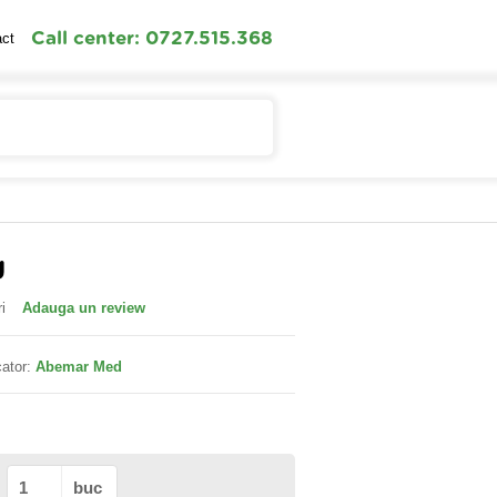
Call center: 0727.515.368
act
Contul meu
Cosul meu
g
i
Adauga un review
ator:
Abemar Med
buc