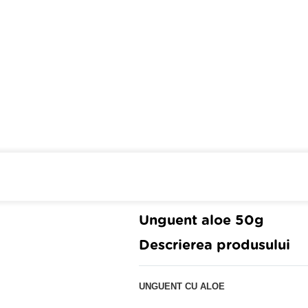
Cumpara de minim 299 lei
din 
Unguent aloe 50g
Descrierea produsului
UNGUENT CU ALOE