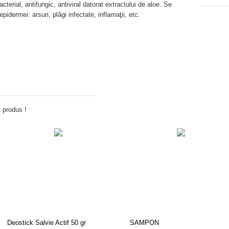
cterial, antifungic, antiviral datorat extractului de aloe. Se
epidermei: arsuri, plăgi infectate, inflamaţii, etc.
Adauga comentariu
 produs !
Deostick Salvie Actif 50 gr
SAMPON