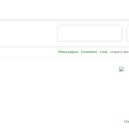
Catalogul de produse
Prima pagina
-
Cosmetice
-
Corp
- Unguent aloe