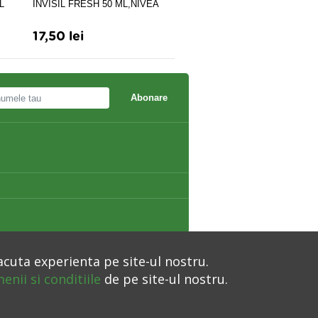
L
INVISIL FRESH 50 ML,NIVEA
MORCOVI SPRAY 50ML,
MANICOS
17,50 lei
35,86 lei
Abonare
acuta experienta pe site-ul nostru.
enii si conditiile
de pe site-ul nostru.