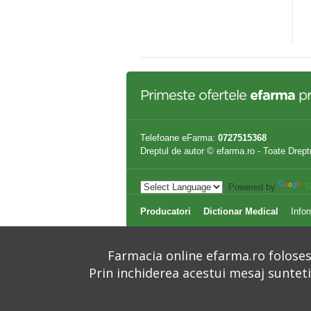
ANITOARE 200 ML
SPRAY 150ML
,95 lei
18,50 lei
Primeste ofertele
efarma
pr
Telefoane eFarma:
0727515368
Dreptul de autor © efarma.ro - Toate Drept
Powered by
T
Producatori
Dictionar Medical
Infor
Farmacia online efarma.ro folosest
Prin inchiderea acestui mesaj suntet