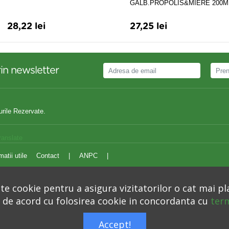
GALB.PROPOLIS&MIERE 200M
28,22 lei
27,25 lei
in newsletter
urile Rezervate.
ranslate
matii utile
Contact
|
ANPC
|
e cookie pentru a asigura vizitatorilor o cat mai pl
i de acord cu folosirea cookie in concordanta cu
term
Autoritatea Nationala pentru Protectia Consumatorilor –
anpc.ro
Accept!