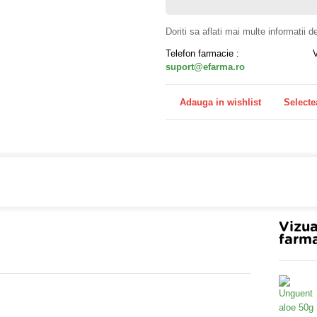
Doriti sa aflati mai multe informatii 
Telefon farmacie :
suport@efarma.ro
Adauga in wishlist
Selecte
farmacia online eFarma si beneficiezi de transport gratuit
Vizua
farma