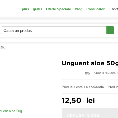
1 plus 1 gratis
Oferte Speciale
Blog
Producatori
Cont
 50g
Unguent aloe 50
Sunt 0 review-ur
0/
5
Produsul este
La comanda
Produc
12,50
lei
ADAUGA IN COS