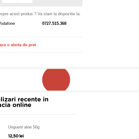
despre acest produs ? Va stam la dispozitie la:
Vodafone
0727.515.368
aza o alerta de pret
!
lizari recente in
cia online
Unguent aloe 50g
12,50 lei