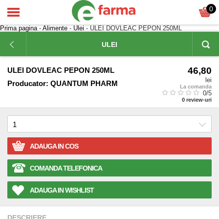
0
Prima pagina
-
Alimente
-
Ulei
- ULEI DOVLEAC PEPON 250ML
ULEI
46,80
ULEI DOVLEAC PEPON 250ML
lei
Producator:
QUANTUM PHARM
La comanda
0
/5
0
review-uri
ADAUGA IN COS
COMANDA TELEFONICA
ADAUGA IN WISHLIST
DESCRIERE