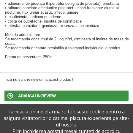
• adenomul de prostata (hipertrofia benigna de prostata), prostatita
• tulburari asociate afectiunilor prostatei: urinari frecvente diurne si
nocturne, flux urinar scazut, infectii urinare
• insuficienta cardiaca cu edeme
• colita de putrefactie, insotita de constipatie
• infestari parazitare: giardiaza, oxiuroza si helmintiaza.
Mod de administrare:
Se recomanda consumul de 2 linguri/zi, dimineata si inainte de masa de
seara.
Se recomanda o testare prealabila a tolerantei individuale la produs.
Forma de prezentare: 250ml
Inca nu sunt review-uri la acest produs !
ADAUGA UN REVIEW
Farmacia online efarma.ro foloseste cookie pentru a
TERMENI SI CONDITII
asigura vizitatorilor o cat mai placuta experienta pe site-
ul nostru.
POLITICA DE CONFIDENTIALITATE
Prin inchiderea acestui mesaj sunteti de acord cu