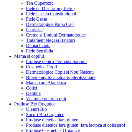
Ten Cuperozic
Piele cu Discromii ( Pete )
Piele Uscata Constitutional
Piele Grasa
Dermatologice Par si Cap
Psoriazis
Creme si Lotiuni Dermatologice
Tratament Negi si Bataturi
Demachiante
Piele Sensibila
Mama si copilul
Produse pentru Perioada Sarcinii
Cosmetice Copii
Dermatologice Copii si Nou Nascuti
Biberoane, Incalzitoare, Sterilizatoare
Mama care Alapteaza
Colici
Dentitie
Vitamine pentru copii
Produse Bio Organice
Uleiuri Bio
Sucuri Bio Organice
Produse dietetice fara gluten
Produse dietetice fara gluten, fara lactoza si colesterol
Produse Cosmetice Organice