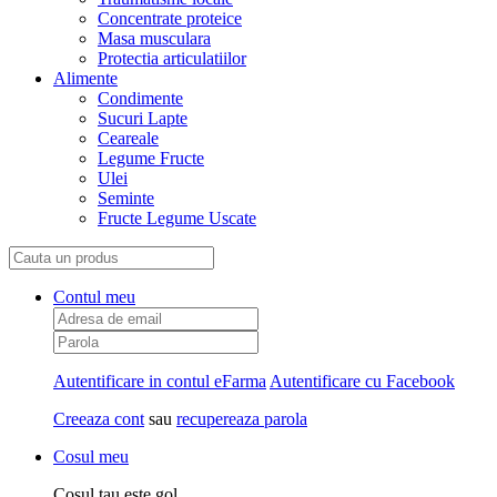
Concentrate proteice
Masa musculara
Protectia articulatiilor
Alimente
Condimente
Sucuri Lapte
Ceareale
Legume Fructe
Ulei
Seminte
Fructe Legume Uscate
Contul meu
Autentificare in contul eFarma
Autentificare cu Facebook
Creeaza cont
sau
recupereaza parola
Cosul meu
Cosul tau este gol