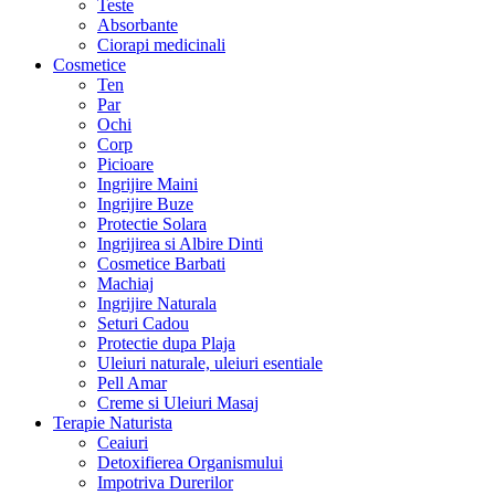
Teste
Absorbante
Ciorapi medicinali
Cosmetice
Ten
Par
Ochi
Corp
Picioare
Ingrijire Maini
Ingrijire Buze
Protectie Solara
Ingrijirea si Albire Dinti
Cosmetice Barbati
Machiaj
Ingrijire Naturala
Seturi Cadou
Protectie dupa Plaja
Uleiuri naturale, uleiuri esentiale
Pell Amar
Creme si Uleiuri Masaj
Terapie Naturista
Ceaiuri
Detoxifierea Organismului
Impotriva Durerilor