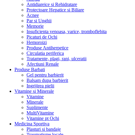
Antidiareice si Rehidratare
Protectoare Hepatice si Biliare
Acnee
Par si Unghii
Memorie
Insuficienta venoasa, varice, tromboflebita
Picaturi de Ochi
Hemoroizi
Produse Antiherpetice
Circulatia periferica
Tratamente, plagi, rani, ulceratii
Afectiuni Renale
Produse Barbati
Gel pentru barbierit
Balsam dupa barbierit
Ingrijirea pielii
Vitamine si Minerale
Vitamine
Minerale
Suplimente
MultiVitamine
Vitamine pt Ochi
Medicina Sportiva
Plasturi si bandaje
Traumatisme locale