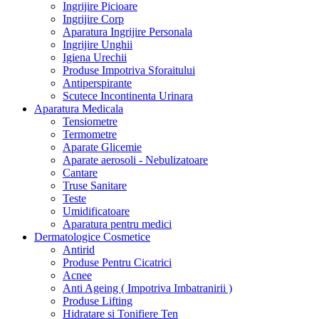
Ingrijire Picioare
Ingrijire Corp
Aparatura Ingrijire Personala
Ingrijire Unghii
Igiena Urechii
Produse Impotriva Sforaitului
Antiperspirante
Scutece Incontinenta Urinara
Aparatura Medicala
Tensiometre
Termometre
Aparate Glicemie
Aparate aerosoli - Nebulizatoare
Cantare
Truse Sanitare
Teste
Umidificatoare
Aparatura pentru medici
Dermatologice Cosmetice
Antirid
Produse Pentru Cicatrici
Acnee
Anti Ageing ( Impotriva Imbatranirii )
Produse Lifting
Hidratare si Tonifiere Ten