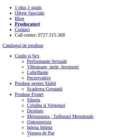
1 plus 1 gratis
Oferte Speciale
Blog
Producatori
Contact
Call center: 0727.515.368
Catalogul de produse
Cuplu si Sex
Performante Sexuale
Vibratoare, inele, feromoni
Lubrifiante
Prezervative
Produse pentru Slabit
Scaderea Greutatii
Produse Femei
Silueta
Celulita si Vergeturi
Depilare
Menopauza , Tulburari Menstruale
Osteoporoza
Igiena Intima
Vopsea de Par