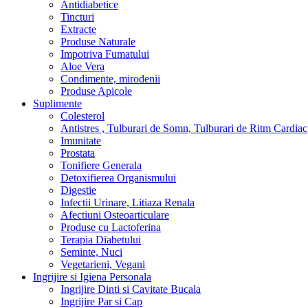
Antidiabetice
Tincturi
Extracte
Produse Naturale
Impotriva Fumatului
Aloe Vera
Condimente, mirodenii
Produse Apicole
Suplimente
Colesterol
Antistres , Tulburari de Somn, Tulburari de Ritm Cardiac
Imunitate
Prostata
Tonifiere Generala
Detoxifierea Organismului
Digestie
Infectii Urinare, Litiaza Renala
Afectiuni Osteoarticulare
Produse cu Lactoferina
Terapia Diabetului
Seminte, Nuci
Vegetarieni, Vegani
Ingrijire si Igiena Personala
Ingrijire Dinti si Cavitate Bucala
Ingrijire Par si Cap