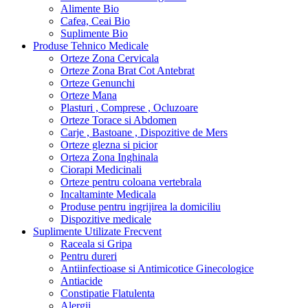
Alimente Bio
Cafea, Ceai Bio
Suplimente Bio
Produse Tehnico Medicale
Orteze Zona Cervicala
Orteze Zona Brat Cot Antebrat
Orteze Genunchi
Orteze Mana
Plasturi , Comprese , Ocluzoare
Orteze Torace si Abdomen
Carje , Bastoane , Dispozitive de Mers
Orteze glezna si picior
Orteza Zona Inghinala
Ciorapi Medicinali
Orteze pentru coloana vertebrala
Incaltaminte Medicala
Produse pentru ingrijirea la domiciliu
Dispozitive medicale
Suplimente Utilizate Frecvent
Raceala si Gripa
Pentru dureri
Antiinfectioase si Antimicotice Ginecologice
Antiacide
Constipatie Flatulenta
Alergii