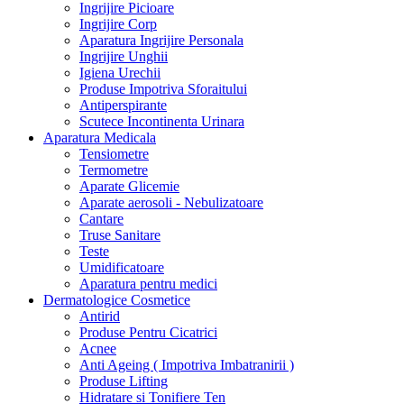
Ingrijire Picioare
Ingrijire Corp
Aparatura Ingrijire Personala
Ingrijire Unghii
Igiena Urechii
Produse Impotriva Sforaitului
Antiperspirante
Scutece Incontinenta Urinara
Aparatura Medicala
Tensiometre
Termometre
Aparate Glicemie
Aparate aerosoli - Nebulizatoare
Cantare
Truse Sanitare
Teste
Umidificatoare
Aparatura pentru medici
Dermatologice Cosmetice
Antirid
Produse Pentru Cicatrici
Acnee
Anti Ageing ( Impotriva Imbatranirii )
Produse Lifting
Hidratare si Tonifiere Ten