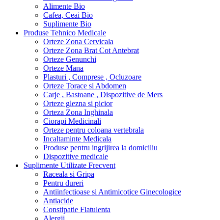
Alimente Bio
Cafea, Ceai Bio
Suplimente Bio
Produse Tehnico Medicale
Orteze Zona Cervicala
Orteze Zona Brat Cot Antebrat
Orteze Genunchi
Orteze Mana
Plasturi , Comprese , Ocluzoare
Orteze Torace si Abdomen
Carje , Bastoane , Dispozitive de Mers
Orteze glezna si picior
Orteza Zona Inghinala
Ciorapi Medicinali
Orteze pentru coloana vertebrala
Incaltaminte Medicala
Produse pentru ingrijirea la domiciliu
Dispozitive medicale
Suplimente Utilizate Frecvent
Raceala si Gripa
Pentru dureri
Antiinfectioase si Antimicotice Ginecologice
Antiacide
Constipatie Flatulenta
Alergii