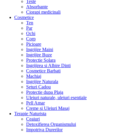
Teste
Absorbante
Ciorapi medicinali
Cosmetice
Ten
Par
Ochi
Corp
Picioare
Ingrijire Maini
Ingrijire Buze
Protectie Solara
Ingrijirea si Albire Dinti
Cosmetice Barbati
Machiaj
Ingrijire Naturala
Seturi Cadou
Protectie dupa Plaja
Uleiuri naturale, uleiuri esentiale
Pell Amar
Creme si Uleiuri Masaj
Terapie Naturista
Ceaiuri
Detoxifierea Organismului
Impotriva Durerilor