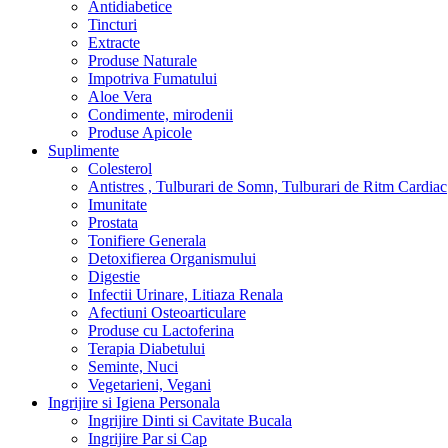
Antidiabetice
Tincturi
Extracte
Produse Naturale
Impotriva Fumatului
Aloe Vera
Condimente, mirodenii
Produse Apicole
Suplimente
Colesterol
Antistres , Tulburari de Somn, Tulburari de Ritm Cardiac
Imunitate
Prostata
Tonifiere Generala
Detoxifierea Organismului
Digestie
Infectii Urinare, Litiaza Renala
Afectiuni Osteoarticulare
Produse cu Lactoferina
Terapia Diabetului
Seminte, Nuci
Vegetarieni, Vegani
Ingrijire si Igiena Personala
Ingrijire Dinti si Cavitate Bucala
Ingrijire Par si Cap