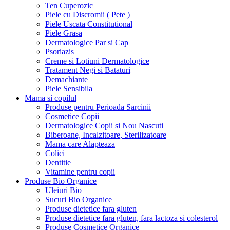
Ten Cuperozic
Piele cu Discromii ( Pete )
Piele Uscata Constitutional
Piele Grasa
Dermatologice Par si Cap
Psoriazis
Creme si Lotiuni Dermatologice
Tratament Negi si Bataturi
Demachiante
Piele Sensibila
Mama si copilul
Produse pentru Perioada Sarcinii
Cosmetice Copii
Dermatologice Copii si Nou Nascuti
Biberoane, Incalzitoare, Sterilizatoare
Mama care Alapteaza
Colici
Dentitie
Vitamine pentru copii
Produse Bio Organice
Uleiuri Bio
Sucuri Bio Organice
Produse dietetice fara gluten
Produse dietetice fara gluten, fara lactoza si colesterol
Produse Cosmetice Organice