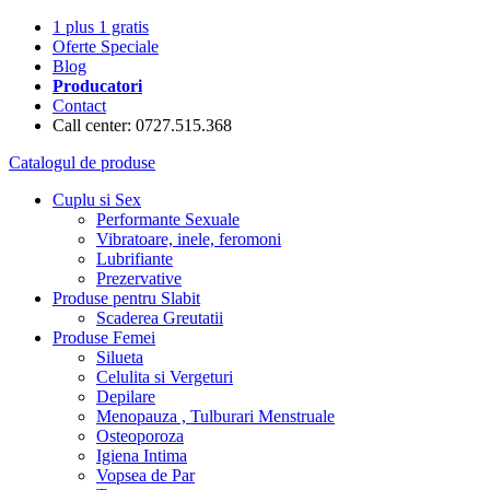
1 plus 1 gratis
Oferte Speciale
Blog
Producatori
Contact
Call center: 0727.515.368
Catalogul de produse
Cuplu si Sex
Performante Sexuale
Vibratoare, inele, feromoni
Lubrifiante
Prezervative
Produse pentru Slabit
Scaderea Greutatii
Produse Femei
Silueta
Celulita si Vergeturi
Depilare
Menopauza , Tulburari Menstruale
Osteoporoza
Igiena Intima
Vopsea de Par