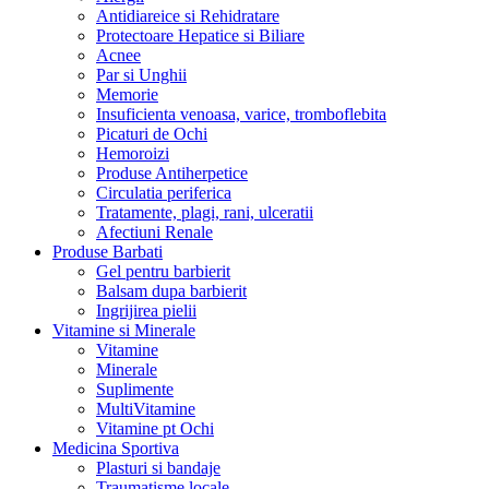
Antidiareice si Rehidratare
Protectoare Hepatice si Biliare
Acnee
Par si Unghii
Memorie
Insuficienta venoasa, varice, tromboflebita
Picaturi de Ochi
Hemoroizi
Produse Antiherpetice
Circulatia periferica
Tratamente, plagi, rani, ulceratii
Afectiuni Renale
Produse Barbati
Gel pentru barbierit
Balsam dupa barbierit
Ingrijirea pielii
Vitamine si Minerale
Vitamine
Minerale
Suplimente
MultiVitamine
Vitamine pt Ochi
Medicina Sportiva
Plasturi si bandaje
Traumatisme locale