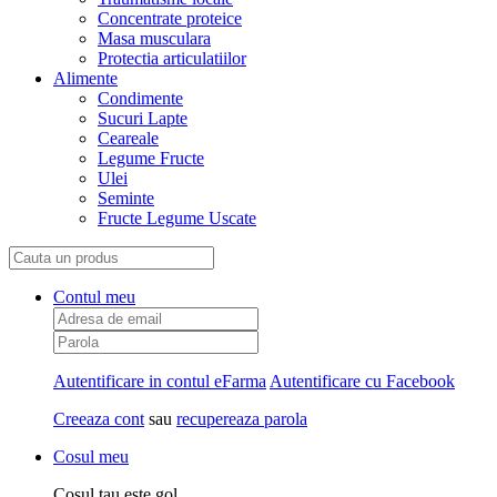
Concentrate proteice
Masa musculara
Protectia articulatiilor
Alimente
Condimente
Sucuri Lapte
Ceareale
Legume Fructe
Ulei
Seminte
Fructe Legume Uscate
Contul meu
Autentificare in contul eFarma
Autentificare cu Facebook
Creeaza cont
sau
recupereaza parola
Cosul meu
Cosul tau este gol