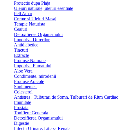
Protectie dupa Plaja
Uleiuri naturale, uleiuri esentiale
Pell Amar
Creme si Uleiuri Masaj
Terapie Naturista
Ceaiuri
Detoxifierea Organismului
Impotriva Durerilor
Antidiabetice
Tincturi
Extracte
Produse Naturale
Impotriva Fumatului
Aloe Vera
Condimente, mirodenii
Produse Apicole
Suplimente
Colesterol
Antistres , Tulburari de Somn, Tulburari de Ritm Cardiac
Imunitate
Prostata
Tonifiere Generala
Detoxifierea Organismului
Digestie
Infectii Urinare, Litiaza Renala