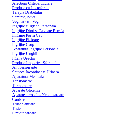
Afectiuni Osteoarticulare
Produse cu Lactoferina
Terapia Diabetului
Seminte, Nuci
Vegetarieni, Vegani
Ingrijire si Igiena Personala
Ingrijire Dinti si Cavitate Bucala
Ingrijire Par si Cap
Ingrijire Picioare
Ingrijire Corp
Aparatura Ingrijire Personala
Ingrijire Unghii
Igiena Urechii
Produse Impotriva Sforaitului
Antiperspirante
Scutece Incontinenta Urinara
Aparatura Medicala
Tensiometre
Termometre
Aparate Glicemie
Aparate aerosoli - Nebulizatoare
Cantare
Truse Sanitare
Teste
Umidificatoare