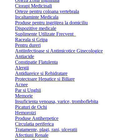
Orteza Zona Inghinala
Ciorapi Medicinali
Orteze pentru coloana vertebrala
Incaltaminte Medicala
Produse pentru ingrijirea la domiciliu
Dispozitive medicale
Suplimente Utilizate Frecvent
Raceala si Gripa
Pentru dureri
Antiinfectioase si Antimicotice Ginecologice
Antiacide
Constipatie Flatulenta
Alergii
Antidiareice si Rehidratare
Protectoare Hepatice si Biliare
Acnee
Par si Unghii
Memorie
Insuficienta venoasa, varice, tromboflebita
Picaturi de Ochi
Hemoroizi
Produse Antiherpetice
Circulatia periferica
Tratamente, plagi, rani, ulceratii
Afectiuni Renale