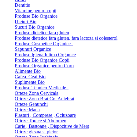
Dentitie
Vitamine pentru copii
Produse Bio Organice
Uleiuri Bio
Sucuri Bio Organice
Produse dietetice fara gluten
Produse dietetice fara gluten, fara lactoza si colesterol
Produse Cosmetice Organice
Sapunuri Organice
Produse Igiena Intima Organice
Produse Bio Organice Copii
Produse Organice pentru Corp
Alimente Bio
Cafea, Ceai Bio
Suplimente Bio
Produse Tehnico Medicale
Orteze Zona Cervicala
Orteze Zona Brat Cot Antebrat
Orteze Genunchi
Orteze Mana
Plasturi , Comprese , Ocluzoare
Orteze Torace si Abdomen
Carje , Bastoane , Dispozitive de Mers
Orteze glezna si picior