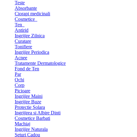
Teste
Absorbante
Ciorapi medicinali
Cosmetice
Ten
Antirid
Ingrijire Zilnica
Curatare
Tonifiere
Ingrijire Periodica
Acnee
Tratamente Dermatologice
Fond de Ten
Par
Ochi
Corp
Picioare
Ingrijire Maini
Ingrijire Buze
Protectie Solara
Ingrijirea si Albire Dinti
Cosmetice Barbati
Machiaj
Ingrijire Naturala
Seturi Cadou