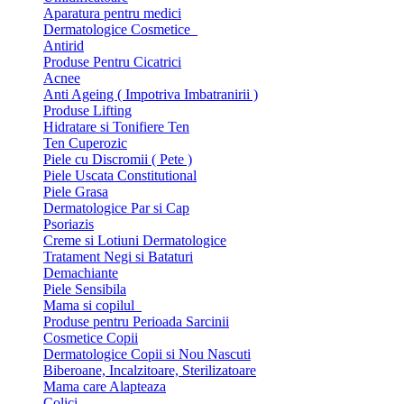
Aparatura pentru medici
Dermatologice Cosmetice
Antirid
Produse Pentru Cicatrici
Acnee
Anti Ageing ( Impotriva Imbatranirii )
Produse Lifting
Hidratare si Tonifiere Ten
Ten Cuperozic
Piele cu Discromii ( Pete )
Piele Uscata Constitutional
Piele Grasa
Dermatologice Par si Cap
Psoriazis
Creme si Lotiuni Dermatologice
Tratament Negi si Bataturi
Demachiante
Piele Sensibila
Mama si copilul
Produse pentru Perioada Sarcinii
Cosmetice Copii
Dermatologice Copii si Nou Nascuti
Biberoane, Incalzitoare, Sterilizatoare
Mama care Alapteaza
Colici