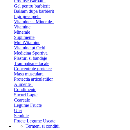
Produse Barbati
Gel pentru barbierit
Balsam dupa barbierit
Ingrijirea pielii
Vitamine si Minerale
Vitamine
Minerale
Suplimente
MultiVitamine
Vitamine pt Ochi
Medicina Sportiva
Plasturi si bandaje
Traumatisme locale
Concentrate proteice
Masa musculara
Protectia articulatiilor
Alimente
Condimente
Sucuri Lapte
Ceareale
Legume Fructe
Ulei
Seminte
Fructe Legume Uscate
Termeni si conditii