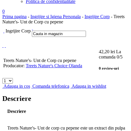
Politica de confidentialitate
0
Prima pagina
-
Ingrijire si Igiena Personala
-
Ingrijire Corp
- Treets
Nature's- Unt de Corp cu pepene
Ingrijire Corp
42,20
lei
La
comanda
0
/5
Treets Nature's- Unt de Corp cu pepene
Producator:
Treets Nature's Choice Olanda
0
review-uri
Adauga in cos
Comanda telefonica
Adauga in wishlist
Descriere
Descriere
Treets Nature's- Unt de corp cu pepene este un extract din pulpa