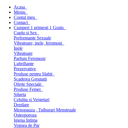
Acasa
Meniu
Contul meu
Contact
Cumperi 1 primesti 1 Gratis
Cuplu si Sex
Performante Sexuale
Vibratoare, inele, feromoni
Inele
Vibratoare
Parfum Feromoni
Lubrifiante
Prezervative
Produse pentru Slabit
Scaderea Greutatii
Oferte Speciale
Produse Femei
Silueta
Celulita si Vergeturi
Depilare
Menopauza , Tulburari Menstruale
Osteoporoza
Igiena Intima
Vopsea de Par