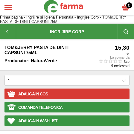
0
Prima pagina
-
Ingrijire si Igiena Personala
-
Ingrijire Corp
- TOM&JERRY
PASTA DE DINTI CAPSUNI 75ML
INGRIJIRE CORP
15,30
TOM&JERRY PASTA DE DINTI
CAPSUNI 75ML
lei
La comanda
Producator:
NaturaVerde
0
/5
0
review-uri
ADAUGA IN COS
COMANDA TELEFONICA
ADAUGA IN WISHLIST