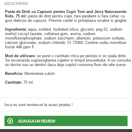
DESCRIERE
Pasta de Dinti cu Capsuni pentru Copii Tom and Jerry Naturaverde
Kids, 75 ml:
pasta de dinti pentru copii, fara parabeni si fara zahar, cu
gust delicios de capsuni. Previne cariile si protejeaza smaltul si gingiile.
Ingrediente:
aqua, sorbitol, hydrated silica, glycerin, peg-32, sodium
methyl cocoyl taurate, cellulose gum, aroma, sodium
monofluorophosphate, sodium saccharin, allantoin, potassium sorbate,
calcium gluconate, sodium chloride, CI 73360. Contine sodiu monofluor
fosfat 448 ppm F.
Mod de utilizare:
se pune o cantitate mica pe periuta si se spala dintii.
Se recomanda supravegherea copiilor in timpul procedeului. A se consulta
un doctor sau un dentist daca deja copilul consuma fluor din alte surse.
Beneficiu:
Mentinerea culorii.
Cantitate:
75 ml.
Inca nu sunt review-uri la acest produs !
ADAUGA UN REVIEW