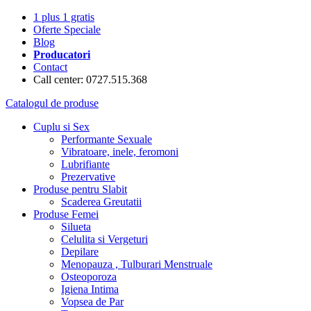
1 plus 1 gratis
Oferte Speciale
Blog
Producatori
Contact
Call center: 0727.515.368
Catalogul de produse
Cuplu si Sex
Performante Sexuale
Vibratoare, inele, feromoni
Lubrifiante
Prezervative
Produse pentru Slabit
Scaderea Greutatii
Produse Femei
Silueta
Celulita si Vergeturi
Depilare
Menopauza , Tulburari Menstruale
Osteoporoza
Igiena Intima
Vopsea de Par