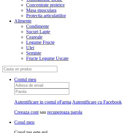
Concentrate proteice
Masa musculara
Protectia articulatiilor
Alimente
Condimente
Sucuri Lapte
Ceareale
Legume Fructe
Ulei
Seminte
Fructe Legume Uscate
Contul meu
Autentificare in contul eFarma
Autentificare cu Facebook
Creeaza cont
sau
recupereaza parola
Cosul meu
Cosul tau este gol