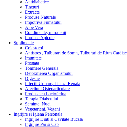
Antidiabetice
Tincturi
Extracte
Produse Naturale
Impotriva Fumatului
Aloe Vera
Condimente, mirodenii
Produse Apicole
Suplimente
Colesterol
Antistres , Tulburari de Somn, Tulburari de Ritm Cardiac
Imunitate
Prostata
Tonifiere Generala
Detoxifierea Organismului
Digestie
Infectii Urinare, Litiaza Renala
Afectiuni Osteoarticulare
Produse cu Lactoferina
Terapia Diabetului
Seminte, Nuci
Vegetarieni, Vegani
Ingrijire si Igiena Personala
Ingrijire Dinti si Cavitate Bucala
Ingrijire Par si Cap