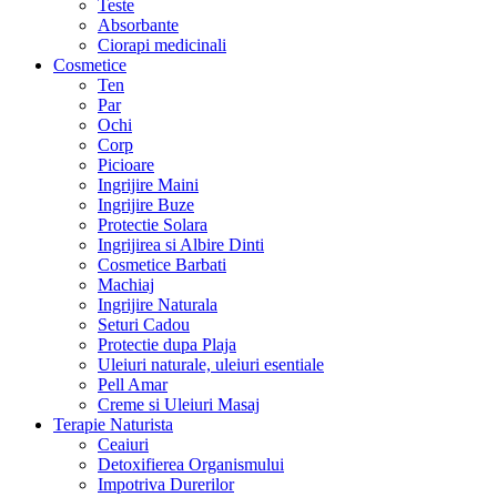
Teste
Absorbante
Ciorapi medicinali
Cosmetice
Ten
Par
Ochi
Corp
Picioare
Ingrijire Maini
Ingrijire Buze
Protectie Solara
Ingrijirea si Albire Dinti
Cosmetice Barbati
Machiaj
Ingrijire Naturala
Seturi Cadou
Protectie dupa Plaja
Uleiuri naturale, uleiuri esentiale
Pell Amar
Creme si Uleiuri Masaj
Terapie Naturista
Ceaiuri
Detoxifierea Organismului
Impotriva Durerilor