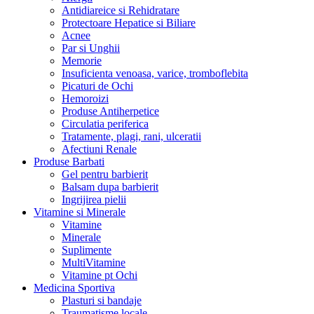
Antidiareice si Rehidratare
Protectoare Hepatice si Biliare
Acnee
Par si Unghii
Memorie
Insuficienta venoasa, varice, tromboflebita
Picaturi de Ochi
Hemoroizi
Produse Antiherpetice
Circulatia periferica
Tratamente, plagi, rani, ulceratii
Afectiuni Renale
Produse Barbati
Gel pentru barbierit
Balsam dupa barbierit
Ingrijirea pielii
Vitamine si Minerale
Vitamine
Minerale
Suplimente
MultiVitamine
Vitamine pt Ochi
Medicina Sportiva
Plasturi si bandaje
Traumatisme locale