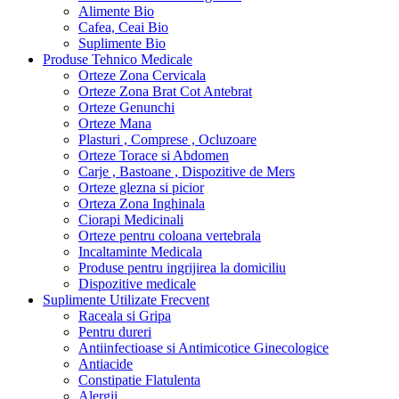
Alimente Bio
Cafea, Ceai Bio
Suplimente Bio
Produse Tehnico Medicale
Orteze Zona Cervicala
Orteze Zona Brat Cot Antebrat
Orteze Genunchi
Orteze Mana
Plasturi , Comprese , Ocluzoare
Orteze Torace si Abdomen
Carje , Bastoane , Dispozitive de Mers
Orteze glezna si picior
Orteza Zona Inghinala
Ciorapi Medicinali
Orteze pentru coloana vertebrala
Incaltaminte Medicala
Produse pentru ingrijirea la domiciliu
Dispozitive medicale
Suplimente Utilizate Frecvent
Raceala si Gripa
Pentru dureri
Antiinfectioase si Antimicotice Ginecologice
Antiacide
Constipatie Flatulenta
Alergii