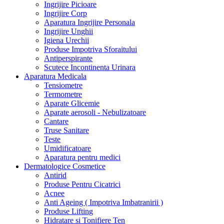
Ingrijire Picioare
Ingrijire Corp
Aparatura Ingrijire Personala
Ingrijire Unghii
Igiena Urechii
Produse Impotriva Sforaitului
Antiperspirante
Scutece Incontinenta Urinara
Aparatura Medicala
Tensiometre
Termometre
Aparate Glicemie
Aparate aerosoli - Nebulizatoare
Cantare
Truse Sanitare
Teste
Umidificatoare
Aparatura pentru medici
Dermatologice Cosmetice
Antirid
Produse Pentru Cicatrici
Acnee
Anti Ageing ( Impotriva Imbatranirii )
Produse Lifting
Hidratare si Tonifiere Ten