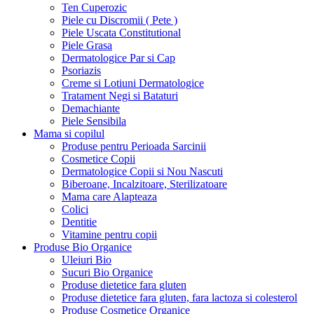
Ten Cuperozic
Piele cu Discromii ( Pete )
Piele Uscata Constitutional
Piele Grasa
Dermatologice Par si Cap
Psoriazis
Creme si Lotiuni Dermatologice
Tratament Negi si Bataturi
Demachiante
Piele Sensibila
Mama si copilul
Produse pentru Perioada Sarcinii
Cosmetice Copii
Dermatologice Copii si Nou Nascuti
Biberoane, Incalzitoare, Sterilizatoare
Mama care Alapteaza
Colici
Dentitie
Vitamine pentru copii
Produse Bio Organice
Uleiuri Bio
Sucuri Bio Organice
Produse dietetice fara gluten
Produse dietetice fara gluten, fara lactoza si colesterol
Produse Cosmetice Organice