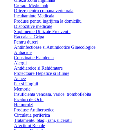
Orteza Zona Inghinala
Ciorapi Medicinali
Orteze pentru coloana vertebrala
Incaltaminte Medicala
Produse pentru ingrijirea la domiciliu
Dispozitive medicale
Suplimente Utilizate Frecvent
Raceala si Gripa
Pentru dureri
Antiinfectioase si Antimicotice Ginecologice
Antiacide
Constipatie Flatulenta
Alergii
Antidiareice si Rehidratare
Protectoare Hepatice si Biliare
Acnee
Par si Unghii
Memorie
Insuficienta venoasa, varice, tromboflebita
Picaturi de Ochi
Hemoroizi
Produse Antiherpetice
Circulatia periferica
Tratamente, plagi, rani, ulceratii
Afectiuni Renale