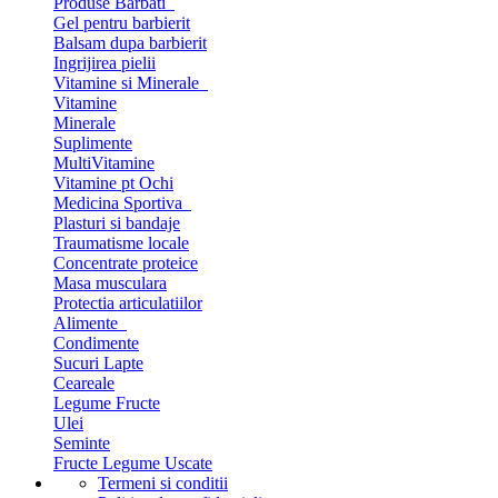
Produse Barbati
Gel pentru barbierit
Balsam dupa barbierit
Ingrijirea pielii
Vitamine si Minerale
Vitamine
Minerale
Suplimente
MultiVitamine
Vitamine pt Ochi
Medicina Sportiva
Plasturi si bandaje
Traumatisme locale
Concentrate proteice
Masa musculara
Protectia articulatiilor
Alimente
Condimente
Sucuri Lapte
Ceareale
Legume Fructe
Ulei
Seminte
Fructe Legume Uscate
Termeni si conditii