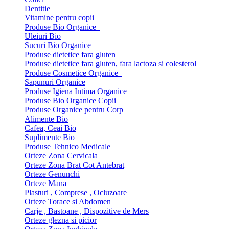
Dentitie
Vitamine pentru copii
Produse Bio Organice
Uleiuri Bio
Sucuri Bio Organice
Produse dietetice fara gluten
Produse dietetice fara gluten, fara lactoza si colesterol
Produse Cosmetice Organice
Sapunuri Organice
Produse Igiena Intima Organice
Produse Bio Organice Copii
Produse Organice pentru Corp
Alimente Bio
Cafea, Ceai Bio
Suplimente Bio
Produse Tehnico Medicale
Orteze Zona Cervicala
Orteze Zona Brat Cot Antebrat
Orteze Genunchi
Orteze Mana
Plasturi , Comprese , Ocluzoare
Orteze Torace si Abdomen
Carje , Bastoane , Dispozitive de Mers
Orteze glezna si picior