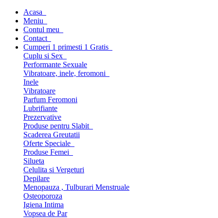
Acasa
Meniu
Contul meu
Contact
Cumperi 1 primesti 1 Gratis
Cuplu si Sex
Performante Sexuale
Vibratoare, inele, feromoni
Inele
Vibratoare
Parfum Feromoni
Lubrifiante
Prezervative
Produse pentru Slabit
Scaderea Greutatii
Oferte Speciale
Produse Femei
Silueta
Celulita si Vergeturi
Depilare
Menopauza , Tulburari Menstruale
Osteoporoza
Igiena Intima
Vopsea de Par