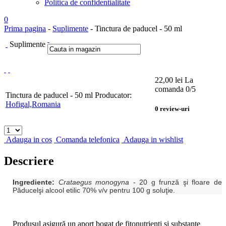
Politica de confidentialitate
0
Prima pagina
-
Suplimente
- Tinctura de paducel - 50 ml
Suplimente
22,00
lei
La
comanda
0
/5
Tinctura de paducel - 50 ml
Producator:
Hofigal,Romania
0
review-uri
Adauga in cos
Comanda telefonica
Adauga in wishlist
Descriere
Ingrediente:
Crataegus monogyna
- 20 g
frunză şi floare de
Păducelşi alcool etilic 70% v/v pentru 100 g soluţie.
Produsul asigură un aport bogat de fitonutrienţi şi substanţe