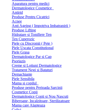
Aparatura pentru medici
Dermatologice Cosmetice
Antirid
Produse Pentru Cicatrici
Acnee
Anti Ageing ( Impotriva Imbatranirii )
Produse Lifting
Hidratare si Tonifiere Ten
Ten Cuperozic
Piele cu Discromii ( Pete )
Piele Uscata Constitutional
Piele Grasa
Dermatologice Par si Cap
Psoriazis
Creme si Lotiuni Dermatologice
Tratament Negi si Bataturi
Demachiante
Piele Sensibila
Mama si copilul
Produse pentru Perioada Sarcinii
Cosmetice Copii
Dermatologice Copii si Nou Nascuti
Biberoane, Incalzitoare, Sterilizatoare
Mama care Alapteaza
Colici