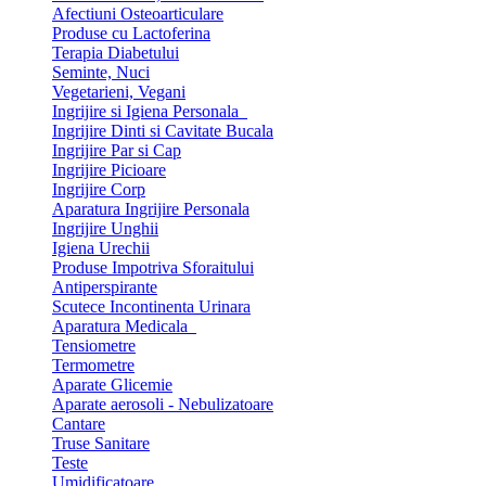
Afectiuni Osteoarticulare
Produse cu Lactoferina
Terapia Diabetului
Seminte, Nuci
Vegetarieni, Vegani
Ingrijire si Igiena Personala
Ingrijire Dinti si Cavitate Bucala
Ingrijire Par si Cap
Ingrijire Picioare
Ingrijire Corp
Aparatura Ingrijire Personala
Ingrijire Unghii
Igiena Urechii
Produse Impotriva Sforaitului
Antiperspirante
Scutece Incontinenta Urinara
Aparatura Medicala
Tensiometre
Termometre
Aparate Glicemie
Aparate aerosoli - Nebulizatoare
Cantare
Truse Sanitare
Teste
Umidificatoare