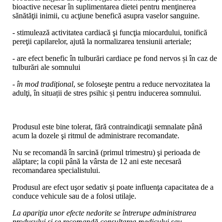
bioactive necesar în suplimentarea dietei pentru menţinerea
sănătăţii inimii, cu acţiune benefică asupra vaselor sanguine.
- stimulează activitatea cardiacă şi funcţia miocardului, tonifică
pereţii capilarelor, ajută la normalizarea tensiunii arteriale;
- are efect benefic în tulburări cardiace pe fond nervos și în caz de
tulburări ale somnului
-
în mod tradiţional
, se foloseşte pentru a reduce nervozitatea la
adulţi, în situații de stres psihic și pentru inducerea somnului.
Produsul este bine tolerat, fără contraindicaţii semnalate până
acum la dozele şi ritmul de administrare recomandate.
Nu se recomandă în sarcină (primul trimestru) şi perioada de
alăptare; la copii până la vârsta de 12 ani este necesară
recomandarea specialistului.
Produsul are efect uşor sedativ şi poate influenţa capacitatea de a
conduce vehicule sau de a folosi utilaje.
La apariţia unor efecte nedorite se întrerupe administrarea
produsului şi se recomandă consultarea medicului sau