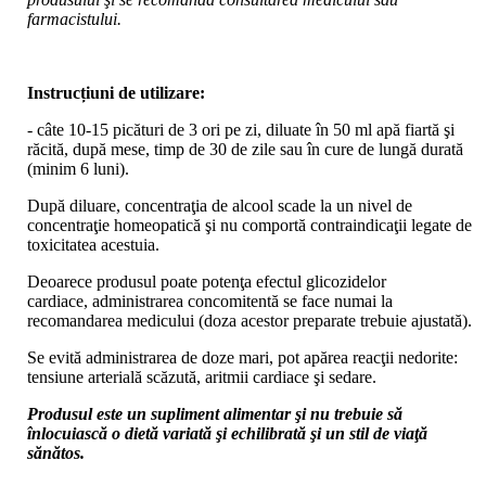
farmacistului.
Instrucțiuni de utilizare:
- câte 10-15 picături de 3 ori pe zi, diluate în 50 ml apă fiartă şi
răcită, după mese, timp de 30 de zile sau în cure de lungă durată
(minim 6 luni).
După diluare, concentraţia de alcool scade la un nivel de
concentraţie homeopatică şi nu comportă contraindicaţii legate de
toxicitatea acestuia.
Deoarece produsul poate potenţa efectul glicozidelor
cardiace, administrarea concomitentă se face numai la
recomandarea medicului (doza acestor preparate trebuie ajustată).
Se evită administrarea de doze mari, pot apărea reacţii nedorite:
tensiune arterială scăzută, aritmii cardiace şi sedare.
Produsul este un supliment alimentar şi nu trebuie să
înlocuiască o dietă variată şi echilibrată şi un stil de viaţă
sănătos.