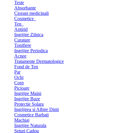
Teste
Absorbante
Ciorapi medicinali
Cosmetice
Ten
Antirid
Ingrijire Zilnica
Curatare
Tonifiere
Ingrijire Periodica
Acnee
Tratamente Dermatologice
Fond de Ten
Par
Ochi
Corp
Picioare
Ingrijire Maini
Ingrijire Buze
Protectie Solara
Ingrijirea si Albire Dinti
Cosmetice Barbati
Machiaj
Ingrijire Naturala
Seturi Cadou