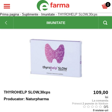
0
Prima pagina
-
Suplimente
-
Imunitate
- THYROHELP SLOW,30cps
IMUNITATE
109,00
THYROHELP SLOW,30cps
lei
Producator:
Naturpharma
La comanda
Primesti
2 puncte
de fidelitate
0
/5
0
review-uri