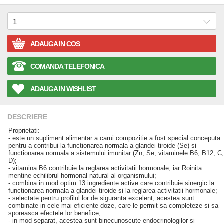
ADAUGA IN COS
COMANDA TELEFONICA
ADAUGA IN WISHLIST
DESCRIERE
Proprietati:
- este un supliment alimentar a carui compozitie a fost special conceputa
pentru a contribui la functionarea normala a glandei tiroide (Se) si
functionarea normala a sistemului imunitar (Zn, Se, vitaminele B6, B12, C,
D);
- vitamina B6 contribuie la reglarea activitatii hormonale, iar Roinita
mentine echilibrul hormonal natural al organismului;
- combina in mod optim 13 ingrediente active care contribuie sinergic la
functionarea normala a glandei tiroide si la reglarea activitatii hormonale;
- selectate pentru profilul lor de siguranta excelent, acestea sunt
combinate in cele mai eficiente doze, care le permit sa completeze si sa
sporeasca efectele lor benefice;
- in mod separat, acestea sunt binecunoscute endocrinologilor si