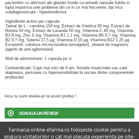
pacientilor cu afectiuni ale glandei tiroide ca remedii naturale fiabile in
lupta impotriva unei probleme din ce in ce mai frecvente, dar inca
subdiagnosticate - hipertiroidismul.
Ingrediente active per capsula:
Tartrat de L - carnitina 150 mg, Extract de Vinetica 50 mg, Extract de
Roinita 50 mg, Extract de Lavanda 50 mg, Vitamina C 40 mg, Vitamina
B3 8 mg, Zinc 5 mg, Vitamina B1 1,1 mg, Vitamina B6 0,7 mg, Vitamina
B2 0,7 mg, Seleniu 27,5 μg, Vitamina D 10 μg, Vitamina B12 1,25 μg.
Excipienti: celuloza microcristalina (emulgator), stearat de magneziu
(agenti de anti-aglomerare).
Mod de administrare: 1 capsula pe zi.
Contraindicatii: Copii mai mici de 6 ani, femeile insarcinate sau care
alapteaza, persoane cu hipersensibilitate la oricare dintre componentele
produsului.
Inca nu sunt review-uri la acest produs !
ADAUGA UN REVIEW
Farmacia online efarma.ro foloseste cookie pentru a
TERMENI SI CONDITII
asigura vizitatorilor o cat mai placuta experienta pe site-