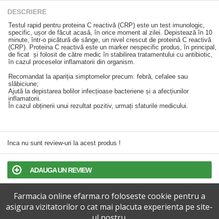
DESCRIERE
Testul rapid pentru proteina C reactivă (CRP) este un test imunologic,
specific, ușor de făcut acasă, în orice moment al zilei. Depistează în 10
minute, într-o picătură de sânge, un nivel crescut de proteină C reactivă
(CRP). Proteina C reactivă este un marker nespecific produs, în principal,
de ficat și folosit de către medic în stabilirea tratamentului cu antibiotic,
în cazul proceselor inflamatorii din organism.
Recomandat la apariția simptomelor precum: febră, cefalee sau
slăbiciune;
Ajută la depistarea bolilor infecțioase bacteriene și a afecțiunilor
inflamatorii.
În cazul obținerii unui rezultat pozitiv, urmați sfaturile medicului.
Inca nu sunt review-uri la acest produs !
ADAUGA UN REVIEW
Farmacia online efarma.ro foloseste cookie pentru a
TERMENI SI CONDITII
asigura vizitatorilor o cat mai placuta experienta pe site-
ul nostru.