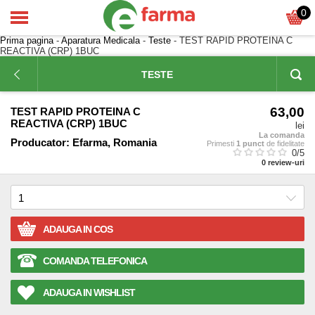
0
Prima pagina
-
Aparatura Medicala
-
Teste
- TEST RAPID PROTEINA C
REACTIVA (CRP) 1BUC
TESTE
63,00
TEST RAPID PROTEINA C
REACTIVA (CRP) 1BUC
lei
La comanda
Producator:
Efarma, Romania
Primesti
1 punct
de fidelitate
0
/5
0
review-uri
ADAUGA IN COS
COMANDA TELEFONICA
ADAUGA IN WISHLIST