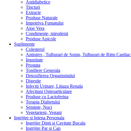
Antidiabetice
Tincturi
Extracte
Produse Naturale
Impotriva Fumatului
Aloe Vera
Condimente, mirodenii
Produse Apicole
Suplimente
Colesterol
Antistres , Tulburari de Somn, Tulburari de Ritm Cardiac
Imunitate
Prostata
Tonifiere Generala
Detoxifierea Organismului
Digestie
Infectii Urinare, Litiaza Renala
Afectiuni Osteoarticulare
Produse cu Lactoferina
Terapia Diabetului
Seminte, Nuci
Vegetarieni, Vegani
Ingrijire si Igiena Personala
Ingrijire Dinti si Cavitate Bucala
Ingrijire Par si Cap