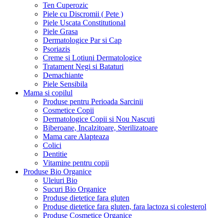
Ten Cuperozic
Piele cu Discromii ( Pete )
Piele Uscata Constitutional
Piele Grasa
Dermatologice Par si Cap
Psoriazis
Creme si Lotiuni Dermatologice
Tratament Negi si Bataturi
Demachiante
Piele Sensibila
Mama si copilul
Produse pentru Perioada Sarcinii
Cosmetice Copii
Dermatologice Copii si Nou Nascuti
Biberoane, Incalzitoare, Sterilizatoare
Mama care Alapteaza
Colici
Dentitie
Vitamine pentru copii
Produse Bio Organice
Uleiuri Bio
Sucuri Bio Organice
Produse dietetice fara gluten
Produse dietetice fara gluten, fara lactoza si colesterol
Produse Cosmetice Organice