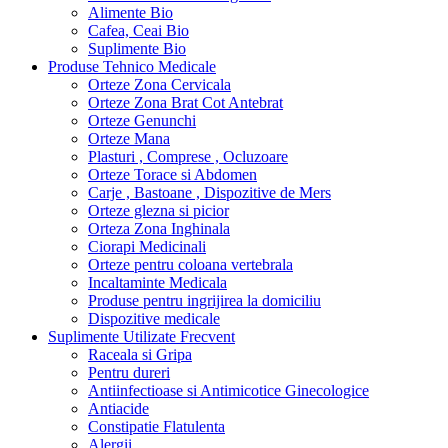
Alimente Bio
Cafea, Ceai Bio
Suplimente Bio
Produse Tehnico Medicale
Orteze Zona Cervicala
Orteze Zona Brat Cot Antebrat
Orteze Genunchi
Orteze Mana
Plasturi , Comprese , Ocluzoare
Orteze Torace si Abdomen
Carje , Bastoane , Dispozitive de Mers
Orteze glezna si picior
Orteza Zona Inghinala
Ciorapi Medicinali
Orteze pentru coloana vertebrala
Incaltaminte Medicala
Produse pentru ingrijirea la domiciliu
Dispozitive medicale
Suplimente Utilizate Frecvent
Raceala si Gripa
Pentru dureri
Antiinfectioase si Antimicotice Ginecologice
Antiacide
Constipatie Flatulenta
Alergii