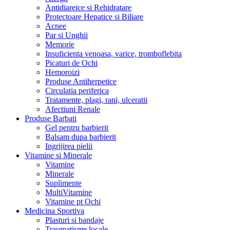
Antidiareice si Rehidratare
Protectoare Hepatice si Biliare
Acnee
Par si Unghii
Memorie
Insuficienta venoasa, varice, tromboflebita
Picaturi de Ochi
Hemoroizi
Produse Antiherpetice
Circulatia periferica
Tratamente, plagi, rani, ulceratii
Afectiuni Renale
Produse Barbati
Gel pentru barbierit
Balsam dupa barbierit
Ingrijirea pielii
Vitamine si Minerale
Vitamine
Minerale
Suplimente
MultiVitamine
Vitamine pt Ochi
Medicina Sportiva
Plasturi si bandaje
Traumatisme locale