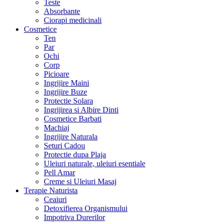
Teste
Absorbante
Ciorapi medicinali
Cosmetice
Ten
Par
Ochi
Corp
Picioare
Ingrijire Maini
Ingrijire Buze
Protectie Solara
Ingrijirea si Albire Dinti
Cosmetice Barbati
Machiaj
Ingrijire Naturala
Seturi Cadou
Protectie dupa Plaja
Uleiuri naturale, uleiuri esentiale
Pell Amar
Creme si Uleiuri Masaj
Terapie Naturista
Ceaiuri
Detoxifierea Organismului
Impotriva Durerilor