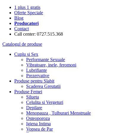
1 plus 1 gratis
Oferte Speciale
Blog
Producatori
Contact
Call center: 0727.515.368
Catalogul de produse
Cuplu si Sex
Performante Sexuale
Vibratoare, inele, feromoni
Lubrifiante
Prezervative
Produse pentru Slabit
Scaderea Greutatii
Produse Femei
Silueta
Celulita si Vergeturi
Depilare
Menopauza , Tulburari Menstruale
Osteoporoza
Igiena Intima
Vopsea de Par