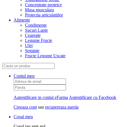
Concentrate proteice
Masa musculara
Protectia articulatiilor
Alimente
Condimente
Sucuri Lapte
Ceareale
Legume Fructe
Ulei
Seminte
Fructe Legume Uscate
Contul meu
Autentificare in contul eFarma
Autentificare cu Facebook
Creeaza cont
sau
recupereaza parola
Cosul meu
Cosul tau este gol