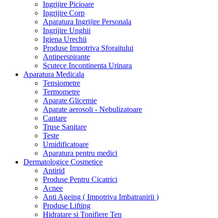
Ingrijire Picioare
Ingrijire Corp
Aparatura Ingrijire Personala
Ingrijire Unghii
Igiena Urechii
Produse Impotriva Sforaitului
Antiperspirante
Scutece Incontinenta Urinara
Aparatura Medicala
Tensiometre
Termometre
Aparate Glicemie
Aparate aerosoli - Nebulizatoare
Cantare
Truse Sanitare
Teste
Umidificatoare
Aparatura pentru medici
Dermatologice Cosmetice
Antirid
Produse Pentru Cicatrici
Acnee
Anti Ageing ( Impotriva Imbatranirii )
Produse Lifting
Hidratare si Tonifiere Ten