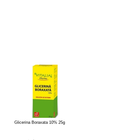
Glicerina Boraxata 10% 25g
Sudocrem x 60 g