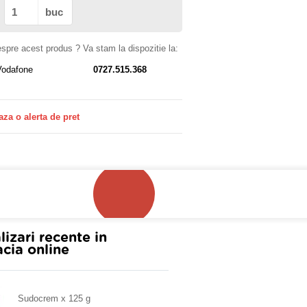
buc
despre acest produs ? Va stam la dispozitie la:
Vodafone
0727.515.368
aza o alerta de pret
!
lizari recente in
cia online
Sudocrem x 125 g