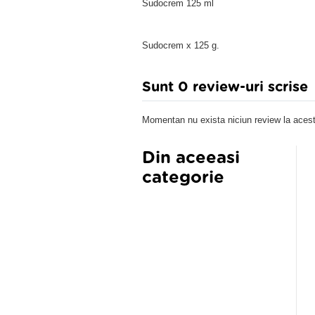
Sudocrem 125 ml
Sudocrem x 125 g.
Sunt 0 review-uri scrise
Momentan nu exista niciun review la acest
Din aceeasi
categorie
inosept Baby 30g
Heliosana crema copii 60g