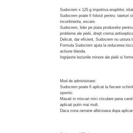
Sudocrem x 125 g impotriva eruptiilor, iritat
Sudocrem poate fi folosit pentru: taieturi s
incontinenta, escare.
Sudocrem, lider pe piata produselor pentru ing
probleme ale pielii, drept crema antiseptic
Delicat, dar eficient, Sudocrem nu ustura l
Formula Sudocrem ajuta la reducerea risculu
actiune blanda.
Ingrijeste leziunile minore ale pielii si fo
Mod de administrare:
Sudocrem poate fi aplicat la fiecare schimb
spornic.
Masati in miscari mici circulare pana cand
aplicati putin mai mult.
Daca zona ramane albicioasa dupa aplicare