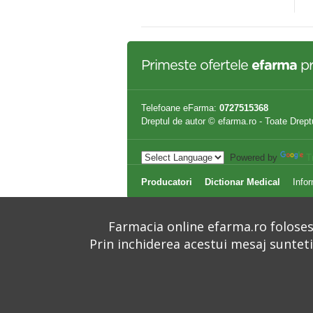
,93 lei
31,20 lei
Primeste ofertele
efarma
pr
Telefoane eFarma:
0727515368
Dreptul de autor © efarma.ro - Toate Drept
Powered by
T
Producatori
Dictionar Medical
Infor
Farmacia online efarma.ro folosest
Prin inchiderea acestui mesaj suntet