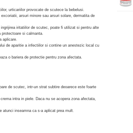
iilor, urticariilor provocate de scutece la bebelusi.
i excoriatii, arsuri minore sau arsuri solare, dermatita de
rijirea iritatiilor de scutec, poate fi utilizat si pentru alte
a protectoare si calmanta.
a aplicare.
i de aparitie a infectiilor si contine un anestezic local cu
rmeaza o bariera de protectie pentru zona afectata.
are de scutec, intr-un strat subtire deoarece este foarte
 crema intra in piele. Daca nu se acopera zona afectata,
 atunci inseamna ca s-a aplicat prea mult.