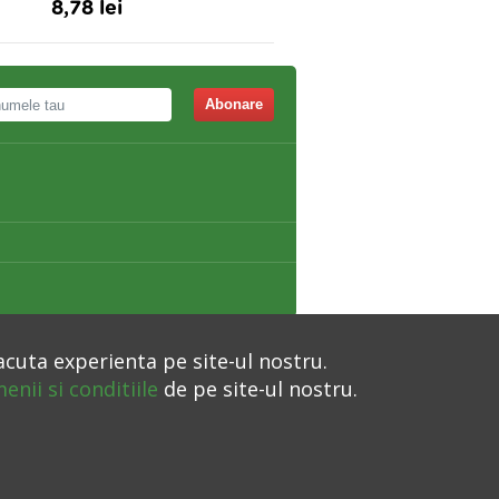
8,78 lei
36,00 lei
Abonare
acuta experienta pe site-ul nostru.
enii si conditiile
de pe site-ul nostru.