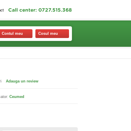
Call center: 0727.515.368
act
Contul meu
Cosul meu
g
i
Adauga un review
ator:
Ceumed