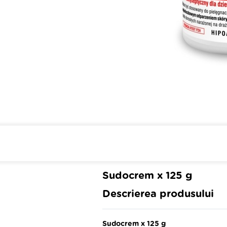
Cumpara de minim 299 lei
din 
Sudocrem x 125 g
Descrierea produsului
Sudocrem x 125 g