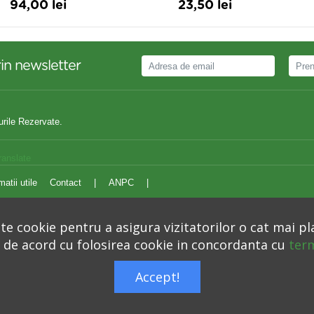
94,00 lei
23,50 lei
in newsletter
urile Rezervate.
ranslate
matii utile
Contact
|
ANPC
|
e cookie pentru a asigura vizitatorilor o cat mai pl
i de acord cu folosirea cookie in concordanta cu
term
Autoritatea Nationala pentru Protectia Consumatorilor –
anpc.ro
Accept!