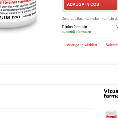
ADAUGA IN COS
Doriti sa aflati mai multe informatii 
Telefon farmacie :
suport@efarma.ro
Adauga in wishlist
Selecte
farmacia online eFarma si beneficiezi de transport gratuit
Vizua
farma