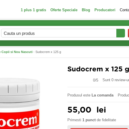
1 plus 1 gratis
Oferte Speciale
Blog
Producatori
Cont
 Copii si Nou Nascuti
- Sudocrem x 125 g
Sudocrem x 125 
Sunt 0 review-ur
0/
5
Produsul este
La comanda
Produc
55,00
lei
Primesti
1 punct
de fidelitate