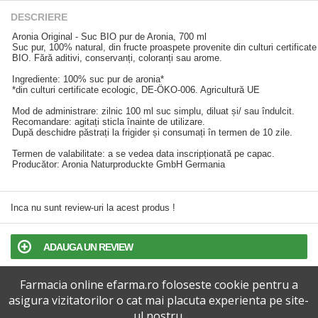
DESCRIERE
Aronia Original - Suc BIO pur de Aronia, 700 ml
Suc pur, 100% natural, din fructe proaspete provenite din culturi certificate
BIO. Fără aditivi, conservanți, coloranți sau arome.
Ingrediente: 100% suc pur de aronia*
*din culturi certificate ecologic, DE-ÖKO-006. Agricultură UE
Mod de administrare: zilnic 100 ml suc simplu, diluat și/ sau îndulcit.
Recomandare: agitați sticla înainte de utilizare.
După deschidre păstrați la frigider și consumați în termen de 10 zile.
Termen de valabilitate: a se vedea data inscripționată pe capac.
Producător: Aronia Naturproduckte GmbH Germania
Inca nu sunt review-uri la acest produs !
ADAUGA UN REVIEW
Farmacia online efarma.ro foloseste cookie pentru a
TERMENI SI CONDITII
asigura vizitatorilor o cat mai placuta experienta pe site-
ul nostru.