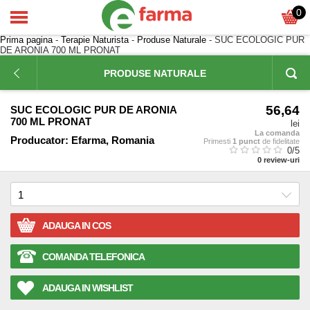
0
Prima pagina
-
Terapie Naturista
-
Produse Naturale
- SUC ECOLOGIC PUR
DE ARONIA 700 ML PRONAT
PRODUSE NATURALE
56,64
SUC ECOLOGIC PUR DE ARONIA
700 ML PRONAT
lei
La comanda
Producator:
Efarma, Romania
Primesti
1 punct
de fidelitate
0
/5
0
review-uri
ADAUGA IN COS
COMANDA TELEFONICA
ADAUGA IN WISHLIST