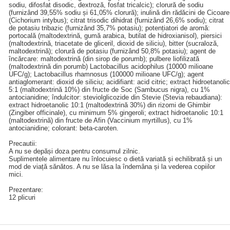
sodiu, difosfat disodic, dextroză, fosfat tricalcic); clorură de sodiu
(furnizând 39,55% sodiu și 61,05% clorură); inulină din rădăcini de Cicoare
(Cichorium intybus); citrat trisodic dihidrat (furnizând 26,6% sodiu); citrat
de potasiu tribazic (furnizând 35,7% potasiu); potențiatori de aromă:
portocală (maltodextrină, gumă arabica, butilat de hidroxianisol), piersici
(maltodextrină, triacetate de gliceril, dioxid de siliciu), bitter (sucraloză,
maltodextrină); clorură de potasiu (furnizând 50,8% potasiu); agent de
încărcare: maltodextrină (din sirop de porumb); pulbere liofilizată
(maltodextrină din porumb) Lactobacillus acidophilus (10000 milioane
UFC/g); Lactobacillus rhamnosus (100000 milioane UFC/g); agent
antiaglomerant: dioxid de siliciu; acidifiant: acid citric; extract hidroetanolic
5:1 (maltodextrină 10%) din fructe de Soc (Sambucus nigra), cu 1%
antocianidine; îndulcitor: steviolglicozide din Stevie (Stevia rebaudiana):
extract hidroetanolic 10:1 (maltodextrină 30%) din rizomi de Ghimbir
(Zingiber officinale), cu minimum 5% gingeroli; extract hidroetanolic 10:1
(maltodextrină) din fructe de Afin (Vaccinium myrtillus), cu 1%
antocianidine; colorant: beta-caroten.
Precautii:
A nu se depăși doza pentru consumul zilnic.
Suplimentele alimentare nu înlocuiesc o dietă variată și echilibrată și un
mod de viață sănătos. A nu se lăsa la îndemâna și la vederea copiilor
mici.
Prezentare:
12 plicuri