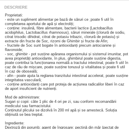
DESCRIERE
Proprietati:
- este un supliment alimentar pe bază de săruri ce ;poate fi util în
completarea aportului de apă și electroliți;
- conține: insulină, fibre alimentare, bacterii lactice (Lactobacillus
acidophilus, Lactobacillus rhamnosus), săruri minerale (clorură de sodiu,
citrat trisodic dihidrat, citrat de potasiu tribazic, clorură de potasiu) și
extracte din fructe de Soc, rizomi de Ghimbir și fructe de Afin;
- fructele de Soc sunt bogate în antioxidanți precum antocianine și
flavonoide;
- soc, ghimbir - pot susține apărarea organismului și sistemul imunitar, pot
avea proprietăți antioxidante, în plus, ghimbirul poate susține digestia,
poate contribui la funcționarea normală a tractului intestinal, poate fi util în
caz de rău de mișcare, poate susține tonusul și vitalitatea și poate fi util
în caz de oboseală;
- afin - poate ajuta la reglarea tranzitului intestinal accelerat, poate susține
integritatea vasculară;
- conține antioxidanți care pot proteja de acțiunea radicalilor liberi în caz
de aport insuficient de nutrienți.
Mod de administrare:
Sugari și copii: câte 1 plic de 4 ori pe zi, sau conform recomandării
medicului sau farmacistului.
Conținutul plicului se dizolvă în 200 ml apă și se amestecă. Soluția
obținută se bea treptat.
Ingrediente:
Dextroză din porumb; agent de îngroșare: pectină din măr (pectat de