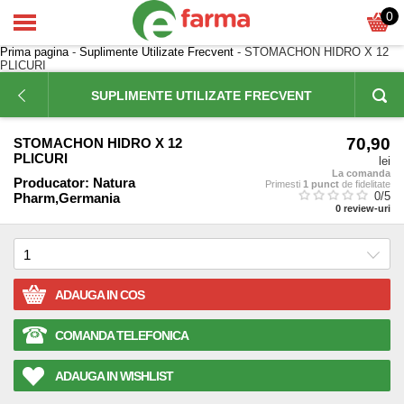
0
Prima pagina
-
Suplimente Utilizate Frecvent
- STOMACHON HIDRO X 12
PLICURI
SUPLIMENTE UTILIZATE FRECVENT
70,90
STOMACHON HIDRO X 12
PLICURI
lei
La comanda
Producator:
Natura
Primesti
1 punct
de fidelitate
0
/5
Pharm,Germania
0
review-uri
ADAUGA IN COS
COMANDA TELEFONICA
ADAUGA IN WISHLIST