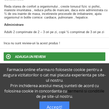
Reda starea de confort a organismului , creste tonusul fizic si psihic,
mareste imunitatea , reduce pofta de mancare, daca este administrata cu
½ de ora inainte de masa, incetineste procesele de imbatranire, ajuta
organismul in bolile cornice: cardiace, pulmonare , hepatice.
Administrare
Adulti 2 comprimate de 2 – 3 ori pe zi, copii ½ comprimat de 3 ori pe zi
Inca nu sunt review-uri la acest produs !
ADAUGA UN REVIEW
Farmacia online efarma.ro foloseste cookie pentru a
TERMENI SI CONDITII
asigura vizitatorilor o cat mai placuta experienta pe site-
ul nostru.
POLITICA DE CONFIDENTIALITATE
Prin inchiderea acestui mesaj sunteti de acord cu
folosirea cookie in concordanta cu
termenii si conditiile
VERSIUNEA DESKTOP
de pe site-ul nostru.
Accept!
Telefoane eFarma:
0727515368