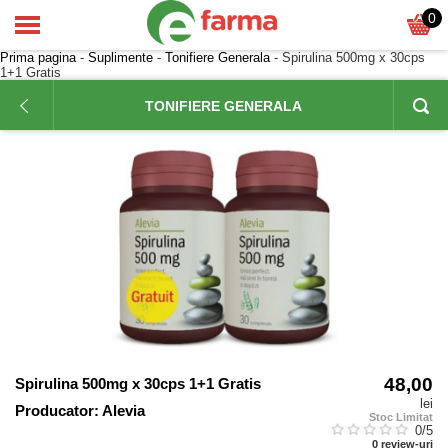
0
Prima pagina
-
Suplimente
-
Tonifiere Generala
- Spirulina 500mg x 30cps
1+1 Gratis
TONIFIERE GENERALA
48,00
Spirulina 500mg x 30cps 1+1 Gratis
lei
Producator:
Alevia
Stoc Limitat
0
/5
0
review-uri